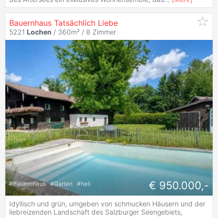
Bauernhaus Tatsächlich Liebe
5221
Lochen
/ 360m² /
8 Zimmer
€ 950.000,-
#
Bauernhaus
#
Garten
#
hell
Idyllisch und grün, umgeben von schmucken Häusern und der
liebreizenden Landschaft des Salzburger Seengebiets,