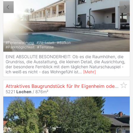
#
Ferienwohnung
#
Werkstatt
#
Balkon
#
Parkmöglichkeit
#
Terrasse
EINE ABSOLUTE BESONDERHEIT: Ob es die Raumhöhen, die
Grundriss, die Ausstattung, die kleinen Detail, die Ausrichtung,
der besondere Fernblick mit dem täglichen Naturschauspiel -
ich weiß es nicht - das Wohngefühl ist
...
[
Mehr
]
Attraktives Baugrundstück für Ihr Eigenheim oder als Geldparkplatz !
5221
Lochen
/ 876m²