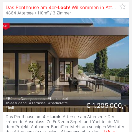
Das Penthouse am 4er-
Loch
! Willkommen in Attersee
4864 Attersee / 110m² /
3 Zimmer
#
Büro
#
Dachgeschoss
#
Kellerabteil
#
Seezugang
#
Terrasse
#
barrierefrei
€ 1.205.000,-
#
hell
Das Penthouse am 4er
Loch
! Attersee am Attersee - Der
krönende Abschluss. Zu Fuß zum Segel- und Yachtclub! Mit
dem Projekt "Aufhamer-Bucht" entsteht am sonnigen Westufer
des Attersees ein exklusives Wohnensemble, das
...
[
Mehr
]