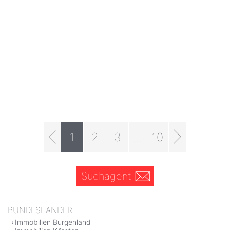
1
2
3
...
10
Suchagent
BUNDESLÄNDER
Immobilien Burgenland