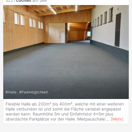
5221
Lochen
am See
#
Halle
#
Parkmöglichkeit
Flexible Halle ab 200m² bis 400m², welche mit einer weiteren
Halle verbunden ist und somit die Fläche variabel angepasst
werden kann. Raumhöhe 5m und Einfahrtstor 4x5m plus
überdachte Parkplätze vor der Halle. Mietpauschale:
...
[
Mehr
]