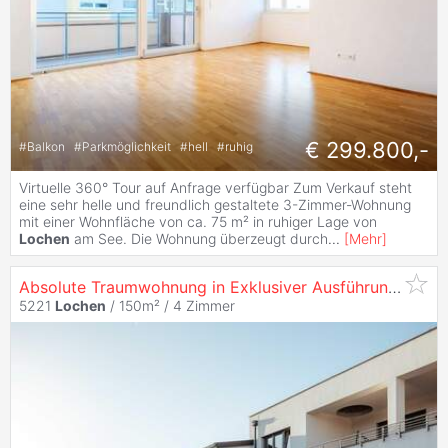
€ 299.800,-
#
Balkon
#
Parkmöglichkeit
#
hell
#
ruhig
Virtuelle 360° Tour auf Anfrage verfügbar Zum Verkauf steht
eine sehr helle und freundlich gestaltete 3-Zimmer-Wohnung
mit einer Wohnfläche von ca. 75 m² in ruhiger Lage von
Lochen
am See. Die Wohnung überzeugt durch
...
[
Mehr
]
Absolute Traumwohnung in Exklusiver Ausführung - 45min bis Salzburg
5221
Lochen
/ 150m² /
4 Zimmer