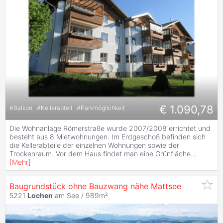
€ 1.090,78
#
Balkon
#
Kellerabteil
#
Parkmöglichkeit
Die Wohnanlage Römerstraße wurde 2007/2008 errichtet und
besteht aus 8 Mietwohnungen. Im Erdgeschoß befinden sich
die Kellerabteile der einzelnen Wohnungen sowie der
Trockenraum. Vor dem Haus findet man eine Grünfläche
...
[
Mehr
]
Baugrundstück ohne Bauzwang nähe Mattsee
5221
Lochen
am See / 989m²