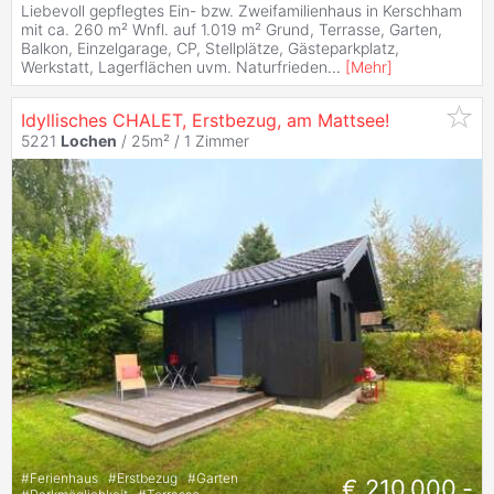
Liebevoll gepflegtes Ein- bzw. Zweifamilienhaus in Kerschham
mit ca. 260 m² Wnfl. auf 1.019 m² Grund, Terrasse, Garten,
Balkon, Einzelgarage, CP, Stellplätze, Gästeparkplatz,
Werkstatt, Lagerflächen uvm. Naturfrieden
...
[
Mehr
]
Idyllisches CHALET, Erstbezug, am Mattsee!
5221
Lochen
/ 25m² /
1 Zimmer
#
Ferienhaus
#
Erstbezug
#
Garten
€ 210.000,-