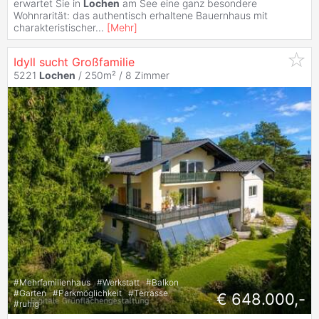
erwartet Sie in
Lochen
am See eine ganz besondere
Wohnrarität: das authentisch erhaltene Bauernhaus mit
charakteristischer
...
[
Mehr
]
Idyll sucht Großfamilie
5221
Lochen
/ 250m² /
8 Zimmer
#
Mehrfamilienhaus
#
Werkstatt
#
Balkon
#
Garten
#
Parkmöglichkeit
#
Terrasse
€ 648.000,-
#
ruhig