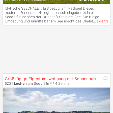
#
Parkmöglichkeit
#
Terrasse
Idyllische SEECHALET, Erstbezug, am Mattsee! Dieses
moderne Feriendomizil liegt malerisch eingebettet in einem
Seedorf kurz nach der Ortschaft Stein am See. Die ruhige
Umgebung und unmittelbar am See macht das Chalet
...
[
Mehr
]
Großzügige Eigentumswohnung mit Sonnenbalkon.4 Zimmer / Kellerabteil / Garage / Stellplatz
5221
Lochen
am See / 91m² /
4 Zimmer