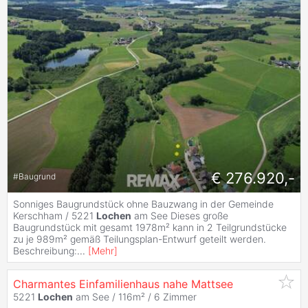
€ 276.920,-
#
Baugrund
Sonniges Baugrundstück ohne Bauzwang in der Gemeinde
Kerschham / 5221
Lochen
am See Dieses große
Baugrundstück mit gesamt 1978m² kann in 2 Teilgrundstücke
zu je 989m² gemäß Teilungsplan-Entwurf geteilt werden.
Beschreibung:
...
[
Mehr
]
Charmantes Einfamilienhaus nahe Mattsee
5221
Lochen
am See / 116m² /
6 Zimmer