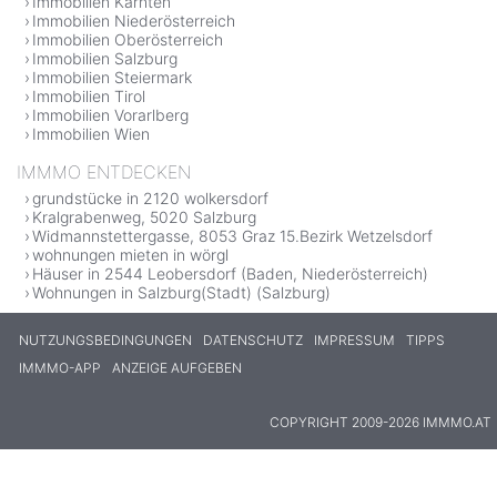
Immobilien Kärnten
Immobilien Niederösterreich
Immobilien Oberösterreich
Immobilien Salzburg
Immobilien Steiermark
Immobilien Tirol
Immobilien Vorarlberg
Immobilien Wien
IMMMO ENTDECKEN
grundstücke in 2120 wolkersdorf
Kralgrabenweg, 5020 Salzburg
Widmannstettergasse, 8053 Graz 15.Bezirk Wetzelsdorf
wohnungen mieten in wörgl
Häuser in 2544 Leobersdorf (Baden, Niederösterreich)
Wohnungen in Salzburg(Stadt) (Salzburg)
NUTZUNGSBEDINGUNGEN
DATENSCHUTZ
IMPRESSUM
TIPPS
IMMMO-APP
ANZEIGE AUFGEBEN
COPYRIGHT 2009-2026 IMMMO.AT