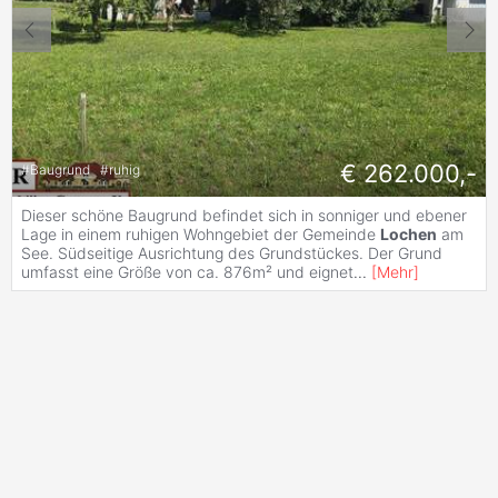
€ 262.000,-
#
Baugrund
#
ruhig
Dieser schöne Baugrund befindet sich in sonniger und ebener
Lage in einem ruhigen Wohngebiet der Gemeinde
Lochen
am
See. Südseitige Ausrichtung des Grundstückes. Der Grund
umfasst eine Größe von ca. 876m² und eignet
...
[
Mehr
]