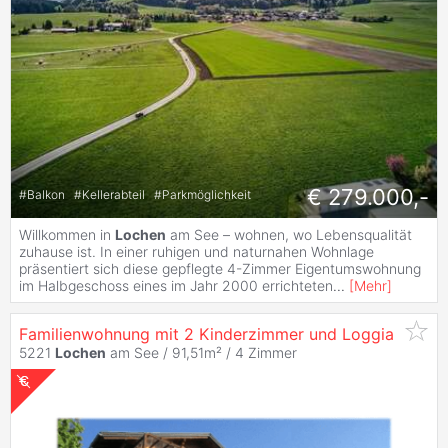
€ 279.000,-
#
Balkon
#
Kellerabteil
#
Parkmöglichkeit
Willkommen in
Lochen
am See – wohnen, wo Lebensqualität
zuhause ist. In einer ruhigen und naturnahen Wohnlage
präsentiert sich diese gepflegte 4-Zimmer Eigentumswohnung
im Halbgeschoss eines im Jahr 2000 errichteten
...
[
Mehr
]
Familienwohnung mit 2 Kinderzimmer und Loggia
5221
Lochen
am See / 91,51m² /
4 Zimmer