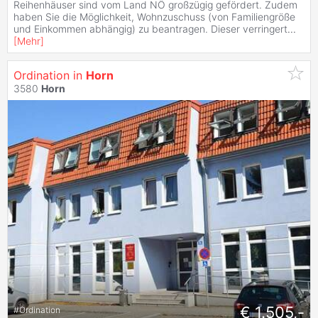
Reihenhäuser sind vom Land NÖ großzügig gefördert. Zudem
haben Sie die Möglichkeit, Wohnzuschuss (von Familiengröße
und Einkommen abhängig) zu beantragen. Dieser verringert
...
[
Mehr
]
Ordination in
Horn
3580
Horn
€ 1.505,-
#
Ordination