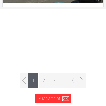
1
2
3
...
10
Suchagent