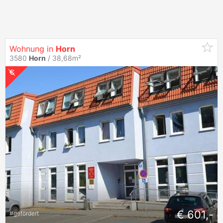
Wohnung in
Horn
3580
Horn
/ 38,68m²
€ 601,-
#
gefördert