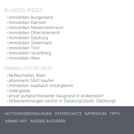
BUNDESLÄNDER
Immobilien Burgenland
Immobilien Kärnten
Immobilien Niederösterreich
Immobilien Oberösterreich
Immobilien Salzburg
Immobilien Steiermark
Immobilien Tirol
Immobilien Vorarlberg
Immobilien Wien
IMMMO ENTDECKEN
Mühlschüttel, Wien
altenmarkt 5541 kaufen
immobilien saalbach hinterglemm
zollergasse
privat aufgeschlossener baugrund in wolkersdorf
Altbauwohnungen kaufen in Salzburg(Stadt) (Salzburg)
NUTZUNGSBEDINGUNGEN
DATENSCHUTZ
IMPRESSUM
TIPPS
IMMMO-APP
ANZEIGE AUFGEBEN