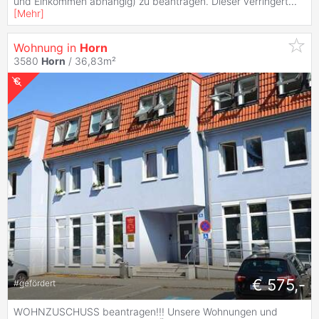
und Einkommen abhängig) zu beantragen. Dieser verringert
...
[
Mehr
]
Wohnung in
Horn
3580
Horn
/ 36,83m²
€ 575,-
#
gefördert
WOHNZUSCHUSS beantragen!!! Unsere Wohnungen und