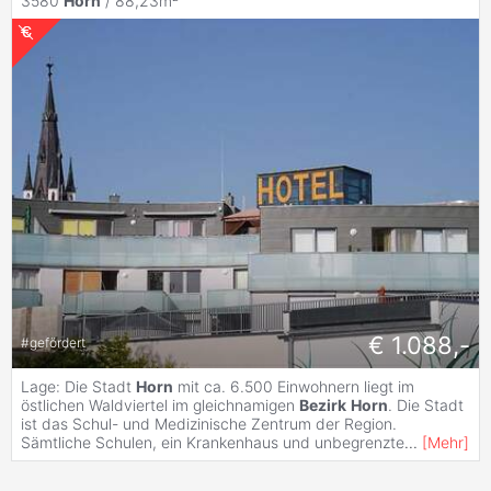
3580
Horn
/ 88,23m²
€ 1.088,-
#
gefördert
Lage: Die Stadt
Horn
mit ca. 6.500 Einwohnern liegt im
östlichen Waldviertel im gleichnamigen
Bezirk
Horn
. Die Stadt
ist das Schul- und Medizinische Zentrum der Region.
Sämtliche Schulen, ein Krankenhaus und unbegrenzte
...
[
Mehr
]