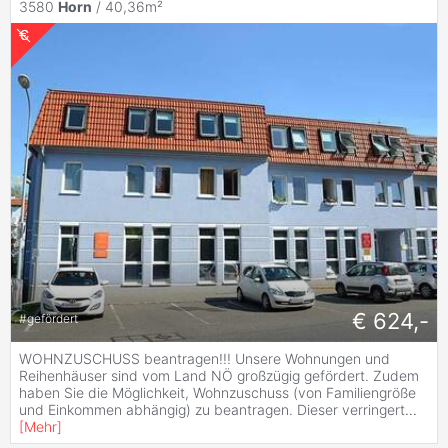
3580
Horn
/ 40,36m²
€ 624,-
#
gefördert
WOHNZUSCHUSS beantragen!!! Unsere Wohnungen und
Reihenhäuser sind vom Land NÖ großzügig gefördert. Zudem
haben Sie die Möglichkeit, Wohnzuschuss (von Familiengröße
und Einkommen abhängig) zu beantragen. Dieser verringert
...
[
Mehr
]