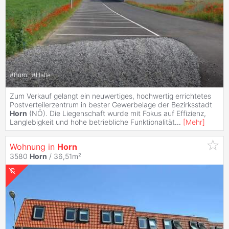
#
Büro
#
Halle
Zum Verkauf gelangt ein neuwertiges, hochwertig errichtetes
Postverteilerzentrum in bester Gewerbelage der Bezirksstadt
Horn
(NÖ). Die Liegenschaft wurde mit Fokus auf Effizienz,
Langlebigkeit und hohe betriebliche Funktionalität
...
[
Mehr
]
Wohnung in
Horn
3580
Horn
/ 36,51m²