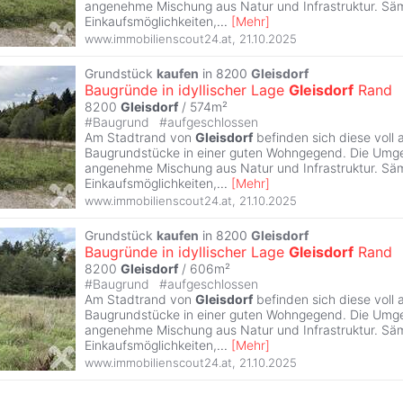
angenehme Mischung aus Natur und Infrastruktur. Säm
Einkaufsmöglichkeiten,
...
[
Mehr
]
www.immobilienscout24.at
,
21.10.2025
Grundstück
kaufen
in 8200
Gleisdorf
Baugründe in idyllischer Lage
Gleisdorf
Rand
8200
Gleisdorf
/ 574m²
#
Baugrund
#
aufgeschlossen
Am Stadtrand von
Gleisdorf
befinden sich diese voll
Baugrundstücke in einer guten Wohngegend. Die Umge
angenehme Mischung aus Natur und Infrastruktur. Säm
Einkaufsmöglichkeiten,
...
[
Mehr
]
www.immobilienscout24.at
,
21.10.2025
Grundstück
kaufen
in 8200
Gleisdorf
Baugründe in idyllischer Lage
Gleisdorf
Rand
8200
Gleisdorf
/ 606m²
#
Baugrund
#
aufgeschlossen
Am Stadtrand von
Gleisdorf
befinden sich diese voll
Baugrundstücke in einer guten Wohngegend. Die Umge
angenehme Mischung aus Natur und Infrastruktur. Säm
Einkaufsmöglichkeiten,
...
[
Mehr
]
www.immobilienscout24.at
,
21.10.2025