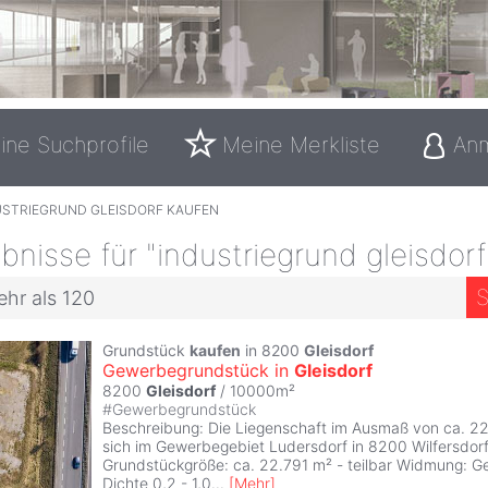
ine Suchprofile
Meine Merkliste
An
USTRIEGRUND GLEISDORF KAUFEN
nisse für "industriegrund gleisdorf
S
ehr als 120
Grundstück
kaufen
in 8200
Gleisdorf
Gewerbegrundstück in
Gleisdorf
8200
Gleisdorf
/ 10000m²
#
Gewerbegrundstück
Beschreibung: Die Liegenschaft im Ausmaß von ca. 22
sich im Gewerbegebiet Ludersdorf in 8200 Wilfersdorf
Grundstückgröße: ca. 22.791 m² - teilbar Widmung: 
Dichte 0,2 - 1,0
...
[
Mehr
]