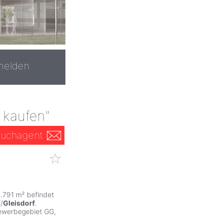
melden
 kaufen"
uchagent
.791 m² befindet
/
Gleisdorf
.
Gewerbegebiet GG,