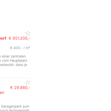
dorf
€ 651.200,-
€ 400,- / m²
 einer zentralen
n vom Hauptplatz
bedeutet, dass je
€ 29.880,-
en
n Garagenpark zum
och fertiggestellt.