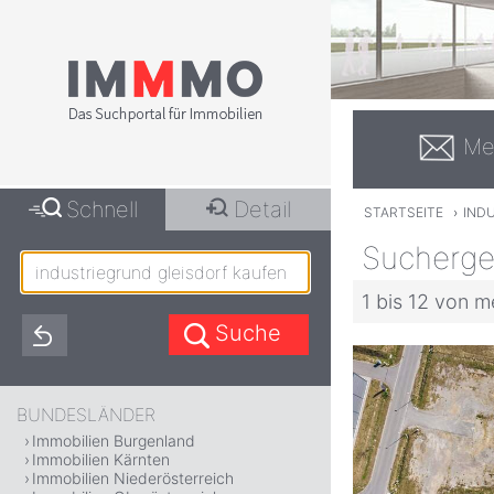
Me
Schnell
Detail
STARTSEITE
›
IND
Suchergeb
1 bis 12 von m
BUNDESLÄNDER
Immobilien Burgenland
Immobilien Kärnten
Immobilien Niederösterreich