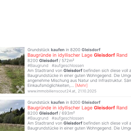
Grundstück
kaufen
in 8200
Gleisdorf
Baugründe in idyllischer Lage
Gleisdorf
Rand
8200
Gleisdorf
/ 572m²
#
Baugrund
#
aufgeschlossen
Am Stadtrand von
Gleisdorf
befinden sich diese voll
Baugrundstücke in einer guten Wohngegend. Die Umge
angenehme Mischung aus Natur und Infrastruktur. Säm
Einkaufsmöglichkeiten,
...
[
Mehr
]
www.immobilienscout24.at
,
21.10.2025
Grundstück
kaufen
in 8200
Gleisdorf
Baugründe in idyllischer Lage
Gleisdorf
Rand
8200
Gleisdorf
/ 693m²
#
Baugrund
#
aufgeschlossen
Am Stadtrand von
Gleisdorf
befinden sich diese voll
Baugrundstücke in einer guten Wohngegend. Die Umge