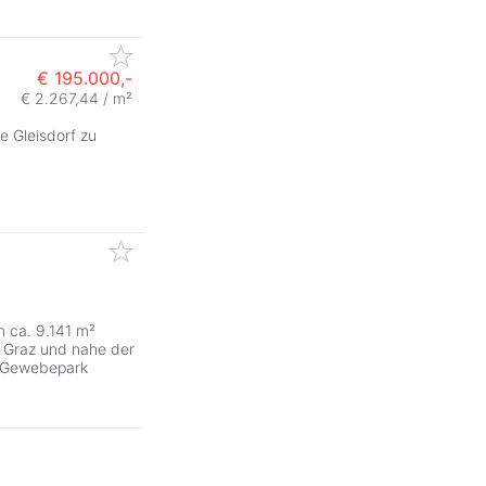
€ 195.000,-
€ 2.267,44 / m²
 Gleisdorf zu
 ca. 9.141 m²
t Graz und nahe der
n Gewebepark