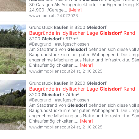
30 Garagen Als Anlageobjekt oder zur Eigennutzung. K
24.900,-/Garage
...
[
Mehr
]
www.dibeo.at
,
24.07.2026
Grundstück
kaufen
in 8200
Gleisdorf
Baugründe in idyllischer Lage
Gleisdorf
Rand
8200
Gleisdorf
/ 817m²
#
Baugrund
#
aufgeschlossen
Am Stadtrand von
Gleisdorf
befinden sich diese voll
Baugrundstücke in einer guten Wohngegend. Die Umge
angenehme Mischung aus Natur und Infrastruktur. Säm
Einkaufsmöglichkeiten,
...
[
Mehr
]
www.immobilienscout24.at
,
21.10.2025
Grundstück
kaufen
in 8200
Gleisdorf
Baugründe in idyllischer Lage
Gleisdorf
Rand
8200
Gleisdorf
/ 749m²
#
Baugrund
#
aufgeschlossen
Am Stadtrand von
Gleisdorf
befinden sich diese voll
Baugrundstücke in einer guten Wohngegend. Die Umge
angenehme Mischung aus Natur und Infrastruktur. Säm
Einkaufsmöglichkeiten,
...
[
Mehr
]
www.immobilienscout24.at
,
21.10.2025