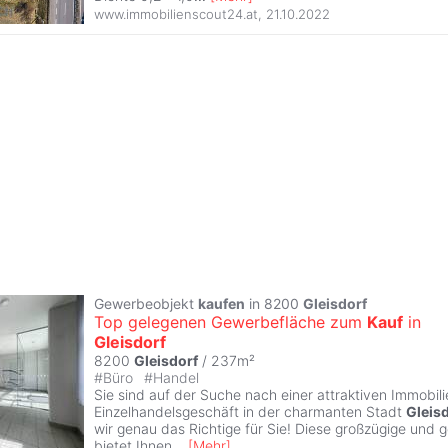
www.immobilienscout24.at
,
21.10.2022
Gewerbeobjekt
kaufen
in 8200
Gleisdorf
Top gelegenen Gewerbefläche zum
Kauf
in
Gleisdorf
8200
Gleisdorf
/ 237m²
#
Büro
#
Handel
Sie sind auf der Suche nach einer attraktiven Immobilie
Einzelhandelsgeschäft in der charmanten Stadt
Gleis
wir genau das Richtige für Sie! Diese großzügige und g
bietet Ihnen
...
[
Mehr
]