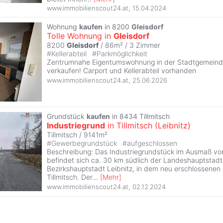
www.immobilienscout24.at
,
15.04.2024
Wohnung
kaufen
in 8200
Gleisdorf
Tolle Wohnung in
Gleisdorf
8200
Gleisdorf
/ 86m² /
3 Zimmer
#
Kellerabteil
#
Parkmöglichkeit
Zentrumnahe Eigentumswohnung in der Stadtgemeinde
verkaufen! Carport und Kellerabteil vorhanden
www.immobilienscout24.at
,
25.06.2026
Grundstück
kaufen
in 8434 Tillmitsch
Industriegrund
in Tillmitsch (Leibnitz)
Tillmitsch / 9141m²
#
Gewerbegrundstück
#
aufgeschlossen
Beschreibung: Das Industriegrundstück im Ausmaß von
befindet sich ca. 30 km südlich der Landeshauptstad
Bezirkshauptstadt Leibnitz, in dem neu erschlossene
Tillmitsch. Der
...
[
Mehr
]
www.immobilienscout24.at
,
02.12.2024