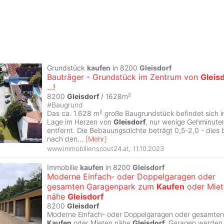
Grundstück
kaufen
in 8200
Gleisdorf
Bauträger - Grundstück im Zentrum von
Gleis
...!
8200
Gleisdorf
/ 1628m²
#
Baugrund
Das ca. 1.628 m² große Baugrundstück befindet sich in
Lage im Herzen von
Gleisdorf
, nur wenige Gehminute
entfernt. Die Bebauungsdichte beträgt 0,5-2,0 - dies 
nach den
...
[
Mehr
]
www.immobilienscout24.at
,
11.10.2023
Immobilie
kaufen
in 8200
Gleisdorf
Moderne Einfach- oder Doppelgaragen oder
gesamten Garagenpark zum
Kaufen
oder Miet
nähe
Gleisdorf
8200
Gleisdorf
Moderne Einfach- oder Doppelgaragen oder gesamte
Kaufen
oder Mieten nähe
Gleisdorf
. Garagen werden n