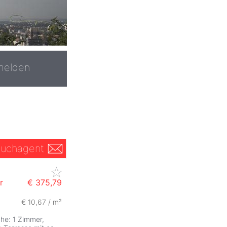
melden
uchagent
r
€ 375,79
€ 10,67 / m²
he: 1 Zimmer,