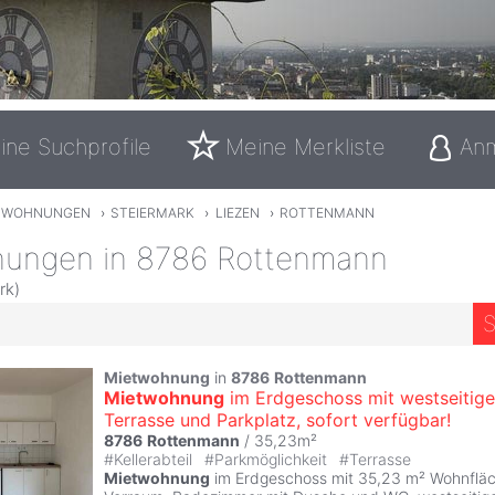
ine Suchprofile
Meine Merkliste
An
TWOHNUNGEN
›
STEIERMARK
›
LIEZEN
›
ROTTENMANN
ungen in 8786 Rottenmann
rk)
S
Mietwohnung
in
8786
Rottenmann
Mietwohnung
im Erdgeschoss mit westseitige
Terrasse und Parkplatz, sofort verfügbar!
8786
Rottenmann
/ 35,23m²
#
Kellerabteil
#
Parkmöglichkeit
#
Terrasse
Mietwohnung
im Erdgeschoss mit 35,23 m² Wohnfläc