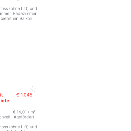
hoss (ohne Lift) und
fzimmer, Badezimmer
bietet ein Balkon
it
€ 1.045,-
iete
€ 14,01 / m²
chkeit
#
gefördert
hoss (ohne Lift) und