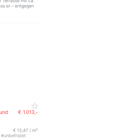
Terrasse mit ca.
ass er – entgegen
 und
€ 1.013,-
€ 13,47 / m²
#
unbefristet