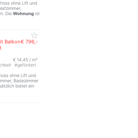
hoss ohne Lift und
hlafzimmer,
um. Die
Wohnung
ist
t Balkon
€ 796,-
t
€ 14,45 / m²
chkeit
#
gefördert
hoss ohne Lift und
fzimmer, Badezimmer
tzlich bietet ein