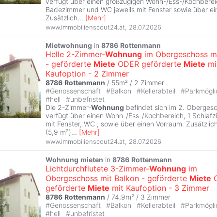
verfügt über einen großzügigen Wohn-/Ess-/Kochberei
Badezimmer und WC jeweils mit Fenster sowie über ei
Zusätzlich
...
[
Mehr
]
www.immobilienscout24.at
,
28.07.2026
Mietwohnung
in
8786
Rottenmann
Helle 2-Zimmer-
Wohnung
im Obergeschoss mi
- geförderte
Miete
ODER geförderte
Miete
mi
Kaufoption - 2 Zimmer
8786
Rottenmann
/ 55m² /
2 Zimmer
#
Genossenschaft
#
Balkon
#
Kellerabteil
#
Parkmögli
#
hell
#
unbefristet
Die 2-Zimmer-
Wohnung
befindet sich im 2. Oberges
verfügt über einen Wohn-/Ess-/Kochbereich, 1 Schla
mit Fenster, WC , sowie über einen Vorraum. Zusätzlich
(5,9 m²)
...
[
Mehr
]
www.immobilienscout24.at
,
28.07.2026
Wohnung
mieten
in
8786
Rottenmann
Lichtdurchflutete 3-Zimmer-
Wohnung
im
Obergeschoss mit Balkon - geförderte
Miete
geförderte
Miete
mit Kaufoption - 3 Zimmer
8786
Rottenmann
/ 74,9m² /
3 Zimmer
#
Genossenschaft
#
Balkon
#
Kellerabteil
#
Parkmögli
#
hell
#
unbefristet