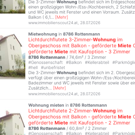
Die 3-Zimmer-
Wohnung
befindet sich im Erdgeschos
einen großzügigen Wohn-/Ess-/Kochbereich, 2 Schlaf
und WC jeweils mit Fenster und einen Vorraum. Zusätzl
Balkon ( 6,1
...
[
Mehr
]
www.immobilienscout24.at
,
28.07.2026
Mietwohnung
in
8786
Rottenmann
Lichtdurchflutete 3-Zimmer-
Wohnung
im
Obergeschoss mit Balkon - geförderte
Miete
geförderte
Miete
mit Kaufoption - 3 Zimmer
8786
Rottenmann
/ 74,6m² /
3 Zimmer
#
Genossenschaft
#
Balkon
#
Kellerabteil
#
Parkmögli
#
hell
#
unbefristet
Die 3-Zimmer-
Wohnung
befindet sich im 2. Obergesc
verfügt über einen großzügigen Wohn-/Ess-/Kochberei
Badezimmer und WC jeweils mit Fenster sowie über ei
Zusätzlich
...
[
Mehr
]
www.immobilienscout24.at
,
28.07.2026
Wohnung
mieten
in
8786
Rottenmann
Lichtdurchflutete 2-Zimmer-
Wohnung
im
Obergeschoss mit Balkon - geförderte
Miete
geförderte
Miete
mit Kaufoption - 2 Zimmer
8786
Rottenmann
/ 60,8m² /
2 Zimmer
#
Genossenschaft
#
Balkon
#
Kellerabteil
#
Parkmögli