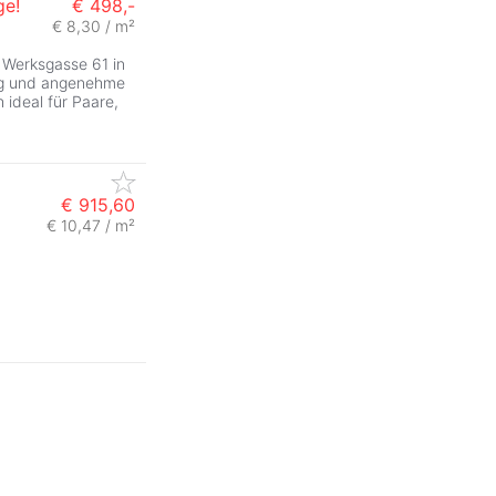
ge!
€ 498,-
€ 8,30 / m²
 Werksgasse 61 in
ung und angenehme
 ideal für Paare,
€ 915,60
€ 10,47 / m²