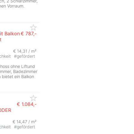
ch, 2 Schlafzimmer,
nen Vorraum.
t Balkon
€ 787,-
t
€ 14,31 / m²
chkeit
#
gefördert
choss ohne Liftund
fzimmer, Badezimmer
 bietet ein Balkon
€ 1.084,-
ODER
€ 14,47 / m²
chkeit
#
gefördert