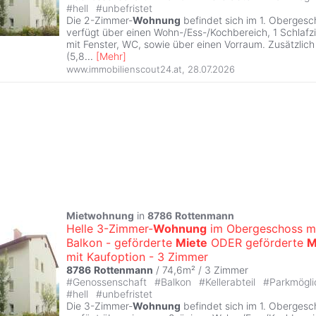
#
hell
#
unbefristet
Die 2-Zimmer-
Wohnung
befindet sich im 1. Obergesc
verfügt über einen Wohn-/Ess-/Kochbereich, 1 Schla
mit Fenster, WC, sowie über einen Vorraum. Zusätzlich 
(5,8
...
[
Mehr
]
www.immobilienscout24.at
,
28.07.2026
Mietwohnung
in
8786
Rottenmann
Helle 3-Zimmer-
Wohnung
im Obergeschoss m
Balkon - geförderte
Miete
ODER geförderte
M
mit Kaufoption - 3 Zimmer
8786
Rottenmann
/ 74,6m² /
3 Zimmer
#
Genossenschaft
#
Balkon
#
Kellerabteil
#
Parkmögli
#
hell
#
unbefristet
Die 3-Zimmer-
Wohnung
befindet sich im 1. Obergesc