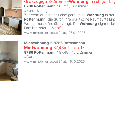
Großzügige 3-Zimmer-
Wohnung
in ruhiger La
8786
Rottenmann
/ 60m² /
3 Zimmer
#
Büro
#
ruhig
Zur Vermietung steht eine geräumige
Wohnung
in der
Rottenmann
, die durch ihre praktische Raumaufteil
Wohnatmosphäre überzeugt. Die
Wohnung
eignet sich
Familien oder
...
[
Mehr
]
www.immobilienscout24.at
,
26.01.2026
Mietwohnung
in
8786
Rottenmann
Mietwohnung
87,48m², Top 17
8786
Rottenmann
/ 87,48m² /
2 Zimmer
#
Garten
www.immobilienscout24.at
,
16.10.2025