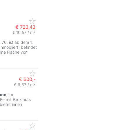
€ 723,43
€ 10,57 / m²
 70, ist ab dem 1.
nmöbliert) befindet
ine Fläche von
€ 600,-
€ 6,67 / m²
ann
, im
ße mit Blick aufs
bietet einen