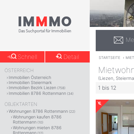
Me
Schnell
Detail
STARTSEITE
›
MIE
Mietwohn
ÖSTERREICH
Immobilien Österreich
(Liezen, Steierma
Immobilien Steiermark
1 bis 12
Immobilien Bezirk Liezen
(758)
Immobilien 8786 Rottenmann
(34)
OBJEKTARTEN
Wohnungen 8786 Rottenmann
(22)
Wohnungen kaufen 8786
Rottenmann
(10)
Wohnungen mieten 8786
Rottenmann
(12)