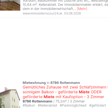
Vorraum, Badezimmer mit Dusche und WC, westseitige 
10,64 m². Kellerabteil. Der Immobilienmakler erklärt, d
dem in der Immobilienwirtschaft
...
[
Mehr
]
www.immobilienscout24.at
,
03.08.2026
Mietwohnung
in
8786
Rottenmann
Gemütliches Zuhause mit zwei Schlafzimmern
sonnigem Balkon - geförderte
Miete
ODER
geförderte
Miete
mit Kaufoption - 3 Zimmer
8786
Rottenmann
/ 75,2m² /
3 Zimmer
#
Balkon
#
Kellerabteil
#
Parkmöglichkeit
#
gefördert