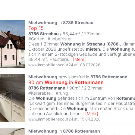
Mietwohnung
in
8786
Strechau
Top 15
8786
Strechau
/ 68,44m² /
1 Zimmer
#
Garten
#
unbefristet
Diese 1-Zimmer-
Wohnung
in
Strechau
(
8786
), Klamm
Oktober 2026 unbefristet zu
mieten
. Die
Wohnung
(u
sich in einem 2-stöckigen Gebäude und verfügt über e
68,44 m². Haustiere
...
[
Mehr
]
www.immobilienscout24.at
,
08.07.2026
Mietwohnung
provisionsfrei in
8786
Rottenmann
90 qm
Wohnung
in
Rottenmann
8786
Rottenmann
/ 90m² /
2 Zimmer
#
Kellerabteil
#
ruhig
Die
Wohnung
befindet sich im Zentrum von
Rottenm
rückwärtigem Teil eines Bürgerhauses in der Hauptstra
Dürenschöberl. Die
Wohnung
ist im ersten Stock und 
schönen Ausblick und eine
...
[
Mehr
]
www.immobilienscout24.at
,
19.04.2026
Mietwohnung
in
8786
Rottenmann