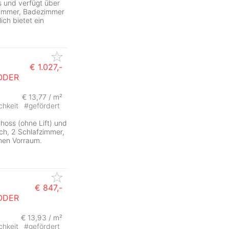
s und verfügt über
zimmer, Badezimmer
ich bietet ein
€ 1.027,-
ODER
€ 13,77 / m²
chkeit
#
gefördert
hoss (ohne Lift) und
ch, 2 Schlafzimmer,
nen Vorraum.
€ 847,-
ODER
€ 13,93 / m²
chkeit
#
gefördert