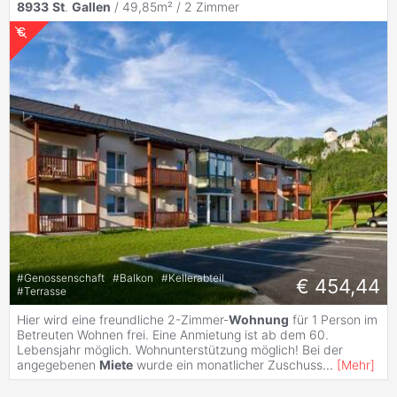
8933
St
.
Gallen
/ 49,85m² /
2 Zimmer
#
Genossenschaft
#
Balkon
#
Kellerabteil
€ 454,44
#
Terrasse
Hier wird eine freundliche 2-Zimmer-
Wohnung
für 1 Person im
Betreuten Wohnen frei. Eine Anmietung ist ab dem 60.
Lebensjahr möglich. Wohnunterstützung möglich! Bei der
angegebenen
Miete
wurde ein monatlicher Zuschuss
...
[
Mehr
]