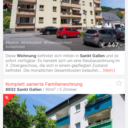
#
Balkon
#
Kellerabteil
#
Parkmöglichkeit
€ 447,-
#
unbefristet
Diese
Wohnung
befindet sich mitten in
Sankt
Gallen
und ist
sofort verfügbar. Es handelt sich um eine Neubauwohnung im
3. Obergeschoss, die sich in einem gepflegten Zustand
befindet. Die monatlichen Gesamtkosten belaufen
...
[
Mehr
]
Komplett sanierte Familienwohnung
8932
Sankt
Gallen
/ 90m² /
5 Zimmer