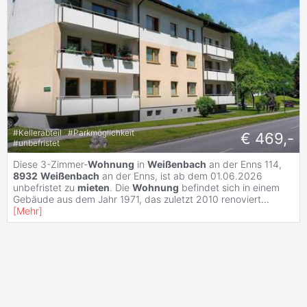
#
Kellerabteil
#
Parkmöglichkeit
€ 469,-
#
unbefristet
Diese 3-Zimmer-
Wohnung
in
Weißenbach
an der Enns 114,
8932
Weißenbach
an der Enns, ist ab dem 01.06.2026
unbefristet zu
mieten
. Die
Wohnung
befindet sich in einem
Gebäude aus dem Jahr 1971, das zuletzt 2010 renoviert
...
[
Mehr
]