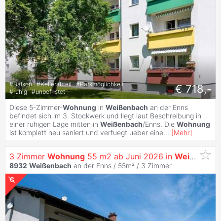
#
Balkon
#
Kellerabteil
#
Parkmöglichkeit
€ 718,-
#
ruhig
#
unbefristet
Diese 5-Zimmer-
Wohnung
in
Weißenbach
an der Enns
befindet sich im 3. Stockwerk und liegt laut Beschreibung in
einer ruhigen Lage mitten in
Weißenbach
/Enns. Die
Wohnung
ist komplett neu saniert und verfuegt ueber eine
...
[
Mehr
]
3 Zimmer
Wohnung
55 m2 ab Juni 2026 in
Weissenbach
8932
Weißenbach
an der Enns / 55m² /
3 Zimmer