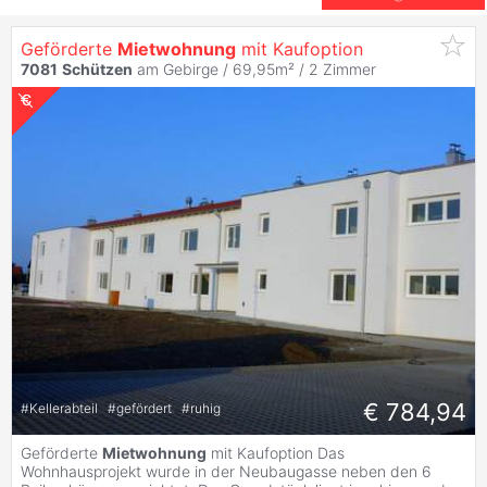
Geförderte
Mietwohnung
mit Kaufoption
7081
Schützen
am Gebirge / 69,95m² /
2 Zimmer
€ 784,94
#
Kellerabteil
#
gefördert
#
ruhig
Geförderte
Mietwohnung
mit Kaufoption Das
Wohnhausprojekt wurde in der Neubaugasse neben den 6