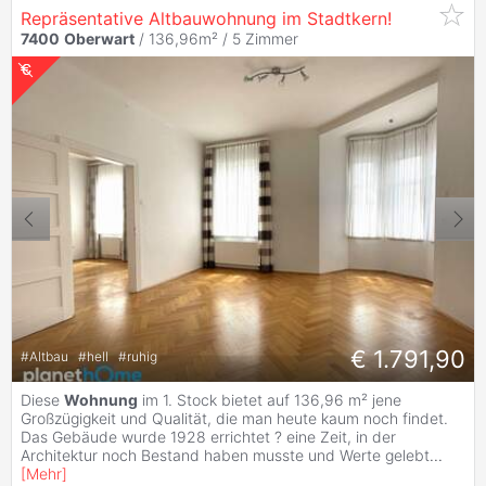
Repräsentative Altbauwohnung im Stadtkern!
7400
Oberwart
/ 136,96m² /
5 Zimmer
€ 1.791,90
#
Altbau
#
hell
#
ruhig
Diese
Wohnung
im 1. Stock bietet auf 136,96 m² jene
Großzügigkeit und Qualität, die man heute kaum noch findet.
Das Gebäude wurde 1928 errichtet ? eine Zeit, in der
Architektur noch Bestand haben musste und Werte gelebt
...
[
Mehr
]