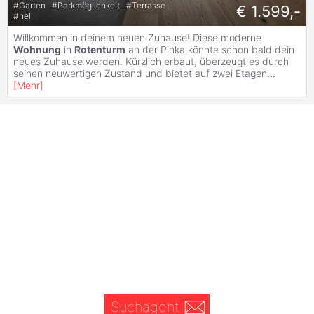
#
Garten
#
Parkmöglichkeit
#
Terrasse
€ 1.599,-
#
hell
Willkommen in deinem neuen Zuhause! Diese moderne
Wohnung
in
Rotenturm
an der Pinka könnte schon bald dein
neues Zuhause werden. Kürzlich erbaut, überzeugt es durch
seinen neuwertigen Zustand und bietet auf zwei Etagen
...
[
Mehr
]
Suchagent