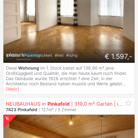
€ 1.597,-
#
Altbau
#
Parkmöglichkeit
#
hell
#
ruhig
Diese
Wohnung
im 1. Stock bietet auf 136,96 m² jene
Großzügigkeit und Qualität, die man heute kaum noch findet.
Das Gebäude wurde 1928 errichtet ? eine Zeit, in der
Architektur noch Bestand haben musste und Werte gelebt
...
[
Mehr
]
NEUBAUHAUS in
Pinkafeld
| 319,0 m² Garten | inkl. Parkplatz
7423
Pinkafeld
/ 127m² /
5 Zimmer