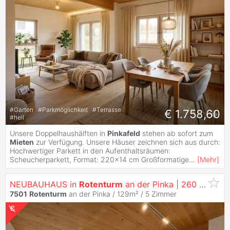
#
Garten
#
Parkmöglichkeit
#
Terrasse
€ 1.758,60
#
hell
Unsere Doppelhaushälften in
Pinkafeld
stehen ab sofort zum
Mieten
zur Verfügung. Unsere Häuser zeichnen sich aus durch:
Hochwertiger Parkett in den Aufenthaltsräumen:
Scheucherparkett, Format: 220x14 cm Großformatige
...
[
Mehr
]
NEUBAUHAUS in
Rotenturm
an der Pinka | 260 m² Garten | inkl. Parkplatz
7501
Rotenturm
an der Pinka / 129m² /
5 Zimmer