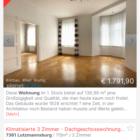
€ 1.791,90
#
Altbau
#
hell
#
ruhig
Diese
Wohnung
im 1. Stock bietet auf 136,96 m² jene
Großzügigkeit und Qualität, die man heute kaum noch findet.
Das Gebäude wurde 1928 errichtet ? eine Zeit, in der
Architektur noch Bestand haben musste und Werte gelebt
...
[
Mehr
]
Klimatisierte 3 Zimmer - Dachgeschosswohnung - inkl. DanKüche & Bosch Geräte, Lift & Ohne Finanzierungsbeitrag!
7361
Lutzmannsburg
/ 115m² /
3 Zimmer