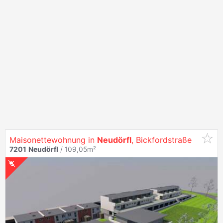
Maisonettewohnung in
Neudörfl
, Bickfordstraße
7201
Neudörfl
/ 109,05m²