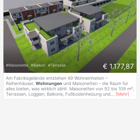
€ 1.177,87
#
Maisonette
#
Balkon
#
Terrasse
Am Fabriksgelände entstehen 49 Wohneinheiten –
Reihenhäuser,
Wohnungen
und Maisonetten – die Raum für
alles bieten, was wirklich zählt. Maisonetten von 92 bis 109 m²,
Terrassen, Loggien, Balkone, Fußbodenheizung und
...
[
Mehr
]