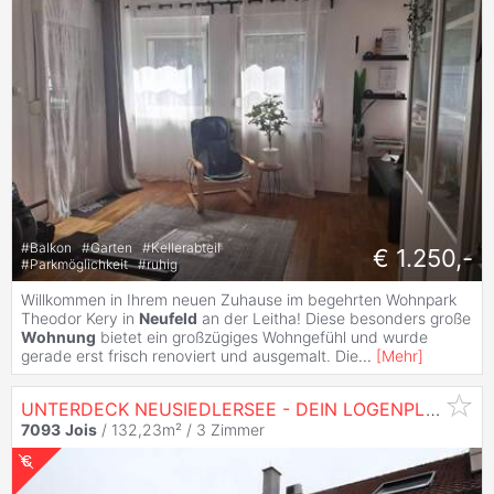
#
Balkon
#
Garten
#
Kellerabteil
€ 1.250,-
#
Parkmöglichkeit
#
ruhig
Willkommen in Ihrem neuen Zuhause im begehrten Wohnpark
Theodor Kery in
Neufeld
an der Leitha! Diese besonders große
Wohnung
bietet ein großzügiges Wohngefühl und wurde
gerade erst frisch renoviert und ausgemalt. Die
...
[
Mehr
]
UNTERDECK NEUSIEDLERSEE - DEIN LOGENPLATZ IM GRÜNEN
7093
Jois
/ 132,23m² /
3 Zimmer