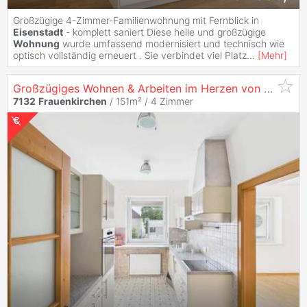
Großzügige 4-Zimmer-Familienwohnung mit Fernblick in
Eisenstadt
- komplett saniert Diese helle und großzügige
Wohnung
wurde umfassend modernisiert und technisch wie
optisch vollständig erneuert . Sie verbindet viel Platz
...
[
Mehr
]
Großzügiges Wohnen & Arbeiten im Herzen von
Frauenk
7132
Frauenkirchen
/ 151m² /
4 Zimmer