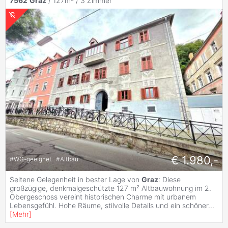
7562
Graz
/ 127m² /
3 Zimmer
€ 1.980,-
#
WG-geeignet
#
Altbau
Seltene Gelegenheit in bester Lage von
Graz
: Diese
großzügige, denkmalgeschützte 127 m² Altbauwohnung im 2.
Obergeschoss vereint historischen Charme mit urbanem
Lebensgefühl. Hohe Räume, stilvolle Details und ein schöner
...
[
Mehr
]