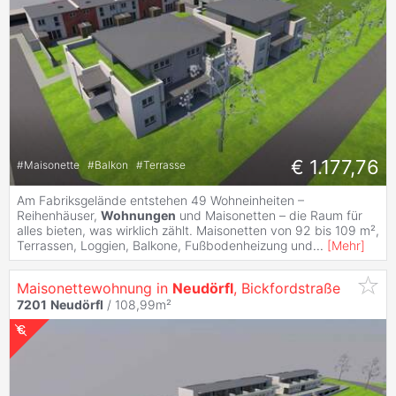
€ 1.177,76
#
Maisonette
#
Balkon
#
Terrasse
Am Fabriksgelände entstehen 49 Wohneinheiten –
Reihenhäuser,
Wohnungen
und Maisonetten – die Raum für
alles bieten, was wirklich zählt. Maisonetten von 92 bis 109 m²,
Terrassen, Loggien, Balkone, Fußbodenheizung und
...
[
Mehr
]
Maisonettewohnung in
Neudörfl
, Bickfordstraße
7201
Neudörfl
/ 108,99m²