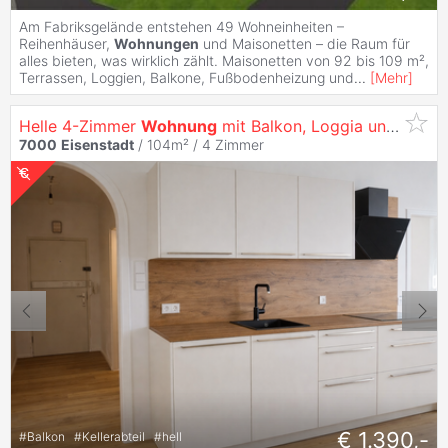
Am Fabriksgelände entstehen 49 Wohneinheiten –
Reihenhäuser,
Wohnungen
und Maisonetten – die Raum für
alles bieten, was wirklich zählt. Maisonetten von 92 bis 109 m²,
Terrassen, Loggien, Balkone, Fußbodenheizung und
...
[
Mehr
]
Helle 4-Zimmer
Wohnung
mit Balkon, Loggia und Fernblick - Komplett Saniert
7000
Eisenstadt
/ 104m² /
4 Zimmer
€ 1.390,-
#
Balkon
#
Kellerabteil
#
hell