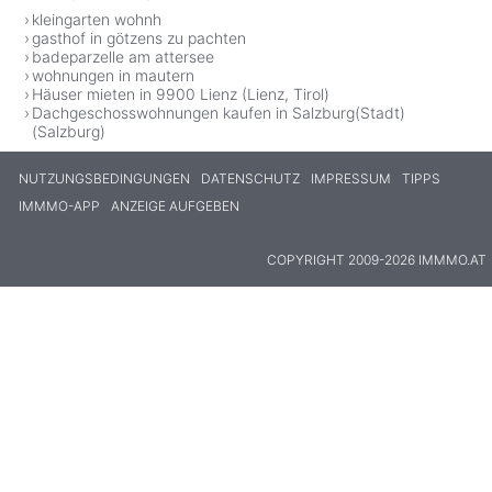
kleingarten wohnh
gasthof in götzens zu pachten
badeparzelle am attersee
wohnungen in mautern
Häuser mieten in 9900 Lienz (Lienz, Tirol)
Dachgeschosswohnungen kaufen in Salzburg(Stadt)
(Salzburg)
NUTZUNGSBEDINGUNGEN
DATENSCHUTZ
IMPRESSUM
TIPPS
IMMMO-APP
ANZEIGE AUFGEBEN
COPYRIGHT 2009-2026 IMMMO.AT