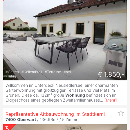
#
Garten
#
Kellerabteil
#
Terrasse
#
hell
€ 1.850,-
#
ruhig
Willkommen im Unterdeck Neusiedlersee, einer charmanten
Gartenwohnung mit großzügiger Terrasse und viel Platz im
Grünen. Diese ca. 132m² große
Wohnung
befindet sich im
Erdgeschoss eines gepflegten Zweifamilienhauses
...
[
Mehr
]
Repräsentative Altbauwohnung im Stadtkern!
7400
Oberwart
/ 136,96m² /
5 Zimmer