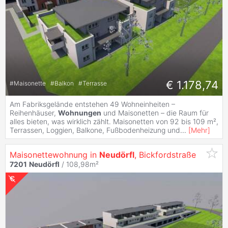
€ 1.178,74
#
Maisonette
#
Balkon
#
Terrasse
Am Fabriksgelände entstehen 49 Wohneinheiten –
Reihenhäuser,
Wohnungen
und Maisonetten – die Raum für
alles bieten, was wirklich zählt. Maisonetten von 92 bis 109 m²,
Terrassen, Loggien, Balkone, Fußbodenheizung und
...
[
Mehr
]
Maisonettewohnung in
Neudörfl
, Bickfordstraße
7201
Neudörfl
/ 108,98m²