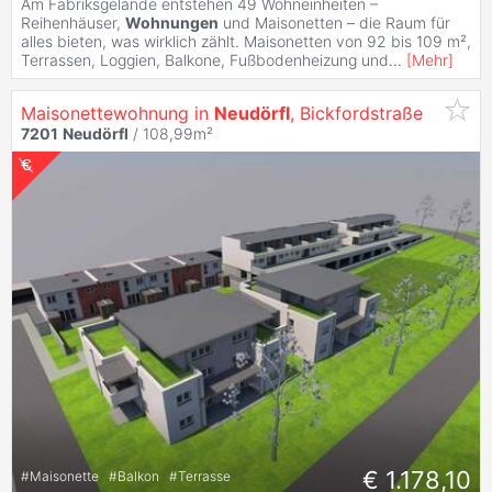
Am Fabriksgelände entstehen 49 Wohneinheiten –
Reihenhäuser,
Wohnungen
und Maisonetten – die Raum für
alles bieten, was wirklich zählt. Maisonetten von 92 bis 109 m²,
Terrassen, Loggien, Balkone, Fußbodenheizung und
...
[
Mehr
]
Maisonettewohnung in
Neudörfl
, Bickfordstraße
7201
Neudörfl
/ 108,99m²
€ 1.178,10
#
Maisonette
#
Balkon
#
Terrasse