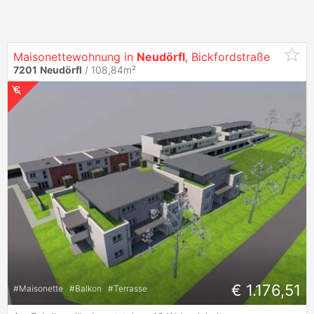
Maisonettewohnung in
Neudörfl
, Bickfordstraße
7201
Neudörfl
/ 108,84m²
€ 1.176,51
#
Maisonette
#
Balkon
#
Terrasse