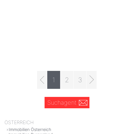
1
2
3
Suchagent
ÖSTERREICH
Immobilien Österreich