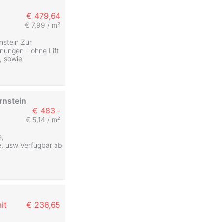
€ 479,64
€ 7,99 / m²
stein Zur
ungen - ohne Lift
, sowie
rnstein
€ 483,-
€ 5,14 / m²
e,
, usw Verfügbar ab
it
€ 236,65