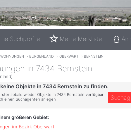
ine Suchprofile
Meine Merkliste
An
TWOHNUNGEN
›
BURGENLAND
›
OBERWART
›
BERNSTEIN
ungen in 7434 Bernstein
nland)
 keine Objekte in 7434 Bernstein zu finden.
erster sobald wieder Objekte in 7434 Bernstein verfügbar
Suchag
ich einen Suchagenten anlegen
einem größeren Gebiet:
ngen im Bezirk Oberwart