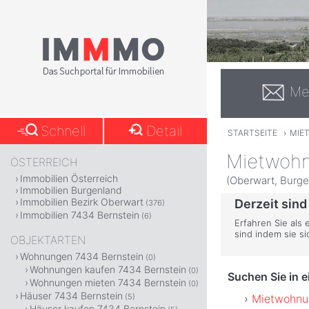
Me
Schnell
Detail
STARTSEITE
›
MIE
Mietwohn
ÖSTERREICH
Immobilien Österreich
(Oberwart, Burge
Immobilien Burgenland
Immobilien Bezirk Oberwart
Derzeit sind
(376)
Immobilien 7434 Bernstein
(6)
Erfahren Sie als 
sind indem sie s
OBJEKTARTEN
Wohnungen 7434 Bernstein
(0)
Wohnungen kaufen 7434 Bernstein
(0)
Suchen Sie in 
Wohnungen mieten 7434 Bernstein
(0)
Häuser 7434 Bernstein
Mietwohnu
(5)
Häuser kaufen 7434 Bernstein