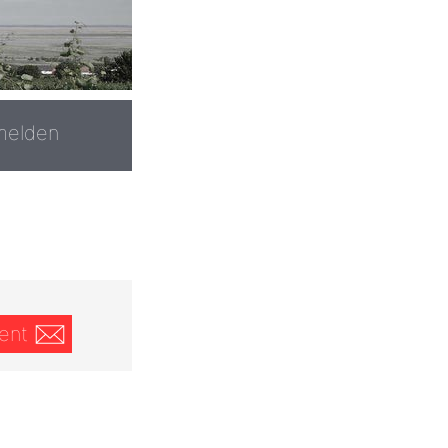
melden
ent