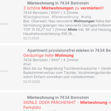
Mietwohnung
in 7434 Bernstein
3 schöne
Mietwohnungen
zu
vermieten
!!!
7434 Bernstein / 60m² /
3 Zimmer
#
Dachgeschoss
#
Ferienwohnung
#
ruhig
Bez. Oberwart: Neu renovierte
Wohnungen
Nähe Bern
Vermietung gelangen neu renovierte Dachgeschoßwohn
TOP 15 55,27 m2 1 Zimmer
Miete
inkl. BK und Heizung
Haushaltsversicherung 456,18...
02.11.2020
Apartment provisionsfrei
mieten
in 7434 Be
Geräumige helle
Wohnung
7434 Bernstein / 94m² /
4 Zimmer
#
hell
Blick bis zur Riegersburg Tischlereinbauküche + Gerät
Badezimmerverbau vom Tischler, Vorzimmergarderobe
sofort Einfach schreiben und vorbeikommen...
02.01.2026
Mietwohnung
in 7434 Bernstein
SIGNLE ODER PÄRCHENHIT -
Mietwohnung
m
Parkplatz