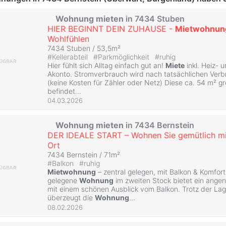
Wohnung
mieten
in 7434 Stuben
HIER BEGINNT DEIN ZUHAUSE -
Mietwohnun
Wohlfühlen
7434 Stuben / 53,5m²
#
Kellerabteil
#
Parkmöglichkeit
#
ruhig
Hier fühlt sich Alltag einfach gut an!
Miete
inkl. Heiz-
Akonto. Stromverbrauch wird nach tatsächlichen Ver
(keine Kosten für Zähler oder Netz) Diese ca. 54 m² g
befindet...
04.03.2026
Wohnung
mieten
in 7434 Bernstein
DER IDEALE START – Wohnen Sie gemütlich mi
Ort
7434 Bernstein / 71m²
#
Balkon
#
ruhig
Mietwohnung
– zentral gelegen, mit Balkon & Komfort
gelegene
Wohnung
im zweiten Stock bietet ein ang
mit einem schönen Ausblick vom Balkon. Trotz der Lag
überzeugt die
Wohnung
...
08.02.2026