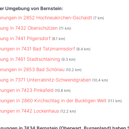
der Umgebung von Bernstein:
hnungen in 2852 Hochneukirchen-Gschaidt
(7 km)
nung in 7432 Oberschützen
(7.1 km)
ung in 7441 Pilgersdorf
(8.1 km)
nungen in 7431 Bad Tatzmannsdorf
(8.4 km)
ung in 7461 Stadtschlaining
(9.3 km)
hnungen in 2853 Bad Schönau
(10.2 km)
nung in 7371 Unterrabnitz-Schwendgraben
(10.4 km)
ungen in 7423 Pinkafeld
(10.8 km)
ungen in 2860 Kirchschlag in der Buckligen Welt
(11.1 km)
nungen in 7442 Lockenhaus
(12.2 km)
nungen in 7434 Bernstein (Oberwart, Burgenland) haben S