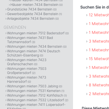
(5)
Häuser mieten 7434 Bernstein
(0)
Suchen Sie in 
Grundstücke 7434 Bernstein
(0)
Gewerbeobjekte 7434 Bernstein
12 Mietwo
(1)
Anlageobjekte 7434 Bernstein
(0)
1 Mietwoh
GEMEINDEN
1 Mietwohn
Wohnungen mieten 7512 Badersdorf
(0)
Wohnungen mieten 7431 Bad
3 Mietwoh
Tatzmannsdorf
(3)
Wohnungen mieten 7434 Bernstein
(0)
1 Mietwohn
Wohnungen mieten 7474 Deutsch
Schützen-Eisenberg
(0)
15 Mietwo
Wohnungen mieten 7423
Grafenschachen
(0)
1 Mietwoh
Wohnungen mieten 7503
Großpetersdorf
(2)
3 Mietwohn
Wohnungen mieten 7473
Hannersdorf
(0)
8 Mietwohn
Wohnungen mieten 7503 Jabing
(0)
Wohnungen mieten 7531 Kemeten
(1)
2 Mietwoh
Wohnungen mieten 7512 Kohfidisch
(1)
Wohnungen mieten 7532 Litzelsdorf
(2)
Wohnungen mieten 7411 Loipersdorf-
Diese Mietwoh
Kitzladen