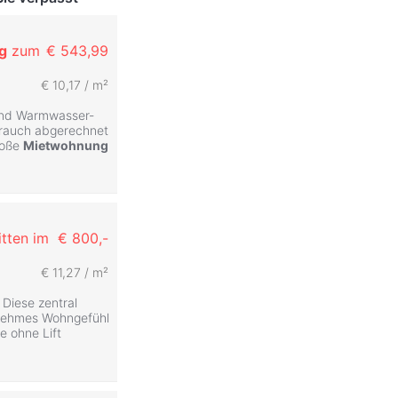
g
zum
€ 543,99
€ 10,17 / m²
 und Warmwasser-
brauch abgerechnet
roße
Mietwohnung
tten im
€ 800,-
€ 11,27 / m²
 Diese zentral
enehmes Wohngefühl
e ohne Lift