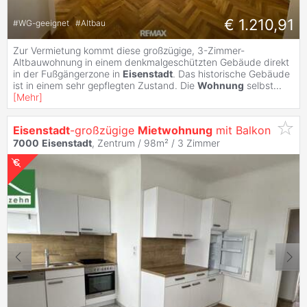
€ 1.210,91
#
WG-geeignet
#
Altbau
Zur Vermietung kommt diese großzügige, 3-Zimmer-
Altbauwohnung in einem denkmalgeschützten Gebäude direkt
in der Fußgängerzone in
Eisenstadt
. Das historische Gebäude
ist in einem sehr gepflegten Zustand. Die
Wohnung
selbst
...
[
Mehr
]
Eisenstadt
-großzügige
Mietwohnung
mit Balkon
7000
Eisenstadt
, Zentrum / 98m² /
3 Zimmer