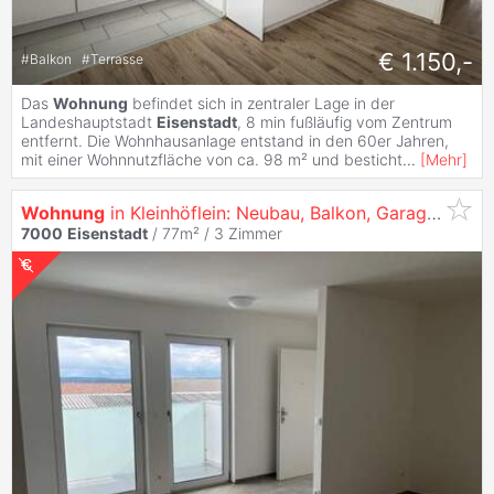
€ 1.150,-
#
Balkon
#
Terrasse
Das
Wohnung
befindet sich in zentraler Lage in der
Landeshauptstadt
Eisenstadt
, 8 min fußläufig vom Zentrum
entfernt. Die Wohnhausanlage entstand in den 60er Jahren,
mit einer Wohnnutzfläche von ca. 98 m² und besticht
...
[
Mehr
]
Wohnung
in Kleinhöflein: Neubau, Balkon, Garage, ab sofort verfügbar
7000
Eisenstadt
/ 77m² /
3 Zimmer