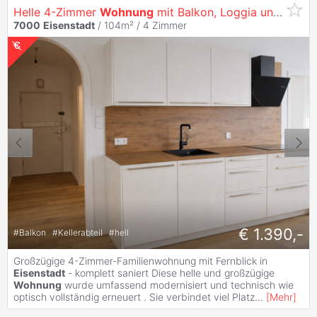
Helle 4-Zimmer
Wohnung
mit Balkon, Loggia und Fernblick - Komplett Saniert
7000
Eisenstadt
/ 104m² /
4 Zimmer
€ 1.390,-
#
Balkon
#
Kellerabteil
#
hell
Großzügige 4-Zimmer-Familienwohnung mit Fernblick in
Eisenstadt
- komplett saniert Diese helle und großzügige
Wohnung
wurde umfassend modernisiert und technisch wie
optisch vollständig erneuert . Sie verbindet viel Platz
...
[
Mehr
]