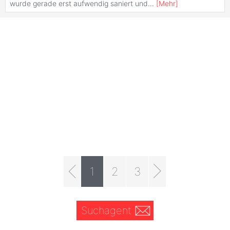
wurde gerade erst aufwendig saniert und
...
[
Mehr
]
1
2
3
Suchagent