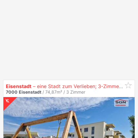
Eisenstadt
– eine Stadt zum Verlieben; 3-Zimmer-
Wohn
7000
Eisenstadt
/ 74,87m² /
3 Zimmer