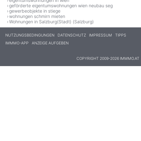
eigentumswohnungen in wien
geförderte eigentumswohnungen wien neubau seg
gewerbeobjekte in stiege
wohnungen schmirn mieten
Wohnungen in Salzburg(Stadt) (Salzburg)
NUTZUNGSBEDINGUNGEN
DATENSCHUTZ
IMPRESSUM
TIPPS
IMMMO-APP
ANZEIGE AUFGEBEN
COPYRIGHT 2009-2026 IMMMO.AT