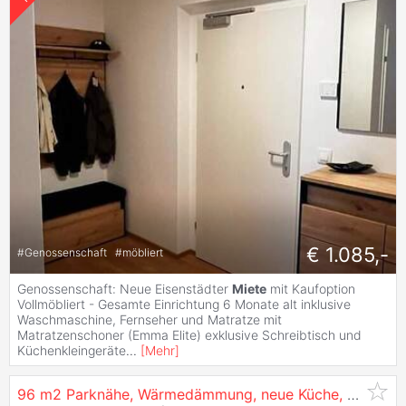
€ 1.085,-
#
Genossenschaft
#
möbliert
Genossenschaft: Neue Eisenstädter
Miete
mit Kaufoption
Vollmöbliert - Gesamte Einrichtung 6 Monate alt inklusive
Waschmaschine, Fernseher und Matratze mit
Matratzenschoner (Emma Elite) exklusive Schreibtisch und
Küchenkleingeräte
...
[
Mehr
]
96 m2 Parknähe, Wärmedämmung, neue Küche, ev. WG 2 Pers., ev. teilbar