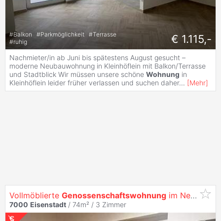
#
Balkon
#
Parkmöglichkeit
#
Terrasse
€ 1.115,-
#
ruhig
Nachmieter/in ab Juni bis spätestens August gesucht –
moderne Neubauwohnung in Kleinhöflein mit Balkon/Terrasse
und Stadtblick Wir müssen unsere schöne
Wohnung
in
Kleinhöflein leider früher verlassen und suchen daher
...
[
Mehr
]
Vollmöblierte
Genossenschaftswohnung
im Neuzustand
7000
Eisenstadt
/ 74m² /
3 Zimmer