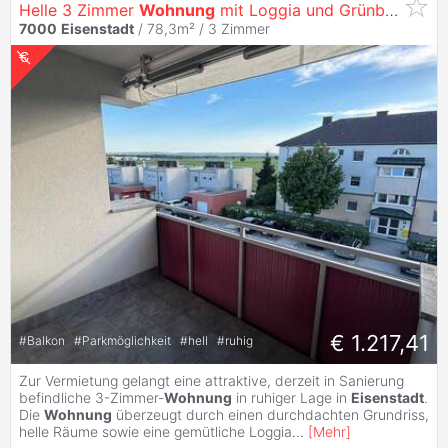
Helle 3 Zimmer
Wohnung
mit Loggia und Grünblick in
E
7000
Eisenstadt
/ 78,3m² /
3 Zimmer
€ 1.217,41
#
Balkon
#
Parkmöglichkeit
#
hell
#
ruhig
Zur Vermietung gelangt eine attraktive, derzeit in Sanierung
befindliche 3-Zimmer-
Wohnung
in ruhiger Lage in
Eisenstadt
.
Die
Wohnung
überzeugt durch einen durchdachten Grundriss,
helle Räume sowie eine gemütliche Loggia
...
[
Mehr
]