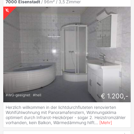
7000
Eisenstadt
/ 96m² /
3,5 Zimmer
€ 1.200,-
#
WG-geeignet
#
hell
Herzlich willkommen in der lichtdurchfluteten renovierten
Wohlfühlwohnung mit Panoramafenstern, Wohnungsklima
optimiert durch Infrarot-Heizkörper - sogar 2. Heizstromzähler
vorhanden, kein Balkon, Wärmedämmung hilft
...
[
Mehr
]