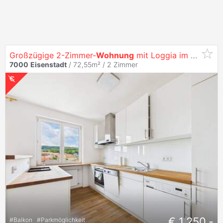
Großzügige 2-Zimmer-
Wohnung
mit Loggia im Zentrum
7000
Eisenstadt
/ 72,55m² /
2 Zimmer
€ 1.250,-
#
Balkon
#
Parkmöglichkeit