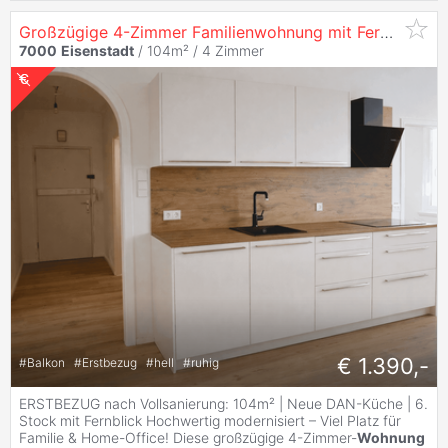
Großzügige 4-Zimmer Familienwohnung mit Fernblick – komplett saniert
7000
Eisenstadt
/ 104m² /
4 Zimmer
€ 1.390,-
#
Balkon
#
Erstbezug
#
hell
#
ruhig
ERSTBEZUG nach Vollsanierung: 104m² | Neue DAN-Küche | 6.
Stock mit Fernblick Hochwertig modernisiert – Viel Platz für
Familie & Home-Office! Diese großzügige 4-Zimmer-
Wohnung