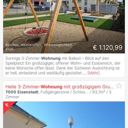
#
Balkon
#
Kellerabteil
#
Parkmöglichkeit
€ 1.120,99
#
hell
Sonnige 3-Zimmer-
Wohnung
mit Balkon – Blick auf den
Spielplatz! Ein großzügiger, offener Wohn- und Essbereich, der
keine Wünsche offen lässt. Dank der Südwest-Ausrichtung ist
er hell, einladend und weitläufig gestaltet.
...
[
Mehr
]
Helle 3-Zimmer-
Wohnung
mit großzügigem Grundriss im 2. Liftstock
7000
Eisenstadt
, Fußgängerzone / Schlos... / 93,1m² /
3
Zimmer