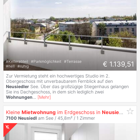
#
Kellerabteil
#
Parkmöglichkeit
#
Terrasse
€ 1.139,51
#
hell
#
ruhig
Zur Vermietung steht ein hochwertiges Studio im 2.
Obergeschoss mit unverbaubarem Fernblick auf den
Neusiedler
See. Über das großzügige Stiegenhaus gelangen
Sie ins Dachgeschoss, in dem sich lediglich zwei
Wohnungen
...
[
Mehr
]
Kleine
Mietwohnung
im Erdgeschoss in
Neusiedl
am Se
7100
Neusiedl
am See / 45,8m² /
1 Zimmer