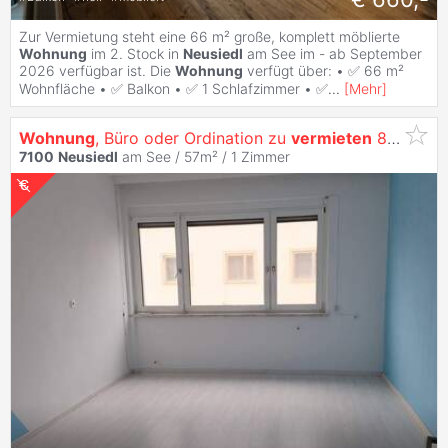
Zur Vermietung steht eine 66 m² große, komplett möblierte
Wohnung
im 2. Stock in
Neusiedl
am See im - ab September
2026 verfügbar ist. Die
Wohnung
verfügt über: • ✅ 66 m²
Wohnfläche • ✅ Balkon • ✅ 1 Schlafzimmer • ✅
...
[
Mehr
]
Wohnung
, Büro oder Ordination zu
vermieten
820,- all inclusive!
7100
Neusiedl
am See / 57m² /
1 Zimmer