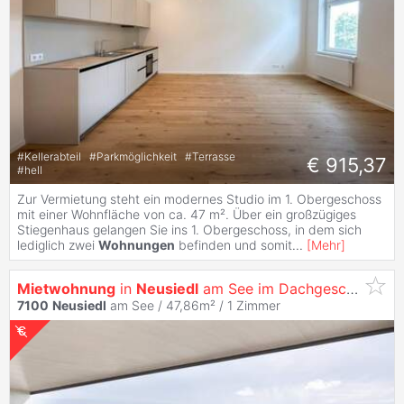
#
Kellerabteil
#
Parkmöglichkeit
#
Terrasse
€ 915,37
#
hell
Zur Vermietung steht ein modernes Studio im 1. Obergeschoss
mit einer Wohnfläche von ca. 47 m². Über ein großzügiges
Stiegenhaus gelangen Sie ins 1. Obergeschoss, in dem sich
lediglich zwei
Wohnungen
befinden und somit
...
[
Mehr
]
Mietwohnung
in
Neusiedl
am See im Dachgeschoß mit unverbaubarem Seeblick - Top 6
7100
Neusiedl
am See / 47,86m² /
1 Zimmer