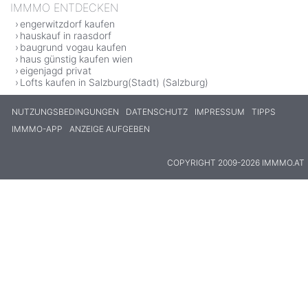
IMMMO ENTDECKEN
engerwitzdorf kaufen
hauskauf in raasdorf
baugrund vogau kaufen
haus günstig kaufen wien
eigenjagd privat
Lofts kaufen in Salzburg(Stadt) (Salzburg)
NUTZUNGSBEDINGUNGEN
DATENSCHUTZ
IMPRESSUM
TIPPS
IMMMO-APP
ANZEIGE AUFGEBEN
COPYRIGHT 2009-2026 IMMMO.AT