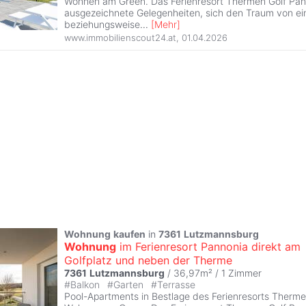
Wohnen am Green. Das Ferienresort Thermen Golf Pan
ausgezeichnete Gelegenheiten, sich den Traum von ei
beziehungsweise
...
[
Mehr
]
www.immobilienscout24.at
,
01.04.2026
Wohnung
kaufen
in
7361
Lutzmannsburg
Wohnung
im Ferienresort Pannonia direkt am
Golfplatz und neben der Therme
7361
Lutzmannsburg
/ 36,97m² /
1 Zimmer
#
Balkon
#
Garten
#
Terrasse
Pool-Apartments in Bestlage des Ferienresorts Therme