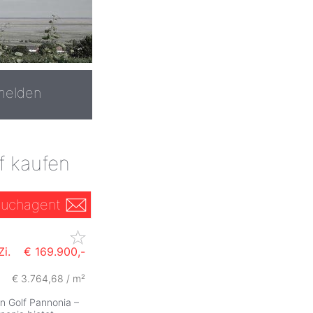
melden
f kaufen
uchagent
i.
€ 169.900,-
€ 3.764,68 / m²
n Golf Pannonia –