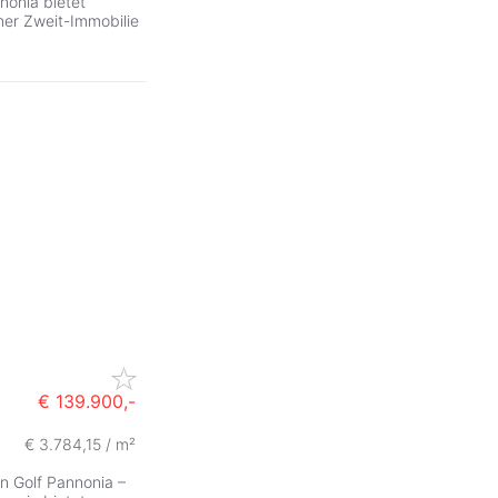
nonia bietet
ner Zweit-Immobilie
€ 139.900,-
€ 3.784,15 / m²
n Golf Pannonia –