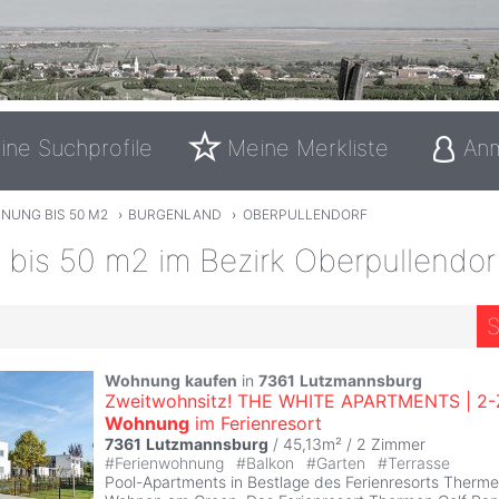
ine Suchprofile
Meine Merkliste
An
NUNG BIS 50 M2
›
BURGENLAND
›
OBERPULLENDORF
bis 50 m2 im Bezirk Oberpullendor
S
Wohnung
kaufen
in
7361
Lutzmannsburg
Zweitwohnsitz! THE WHITE APARTMENTS | 2-Z
Wohnung
im Ferienresort
7361
Lutzmannsburg
/ 45,13m² /
2 Zimmer
#
Ferienwohnung
#
Balkon
#
Garten
#
Terrasse
Pool-Apartments in Bestlage des Ferienresorts Therme