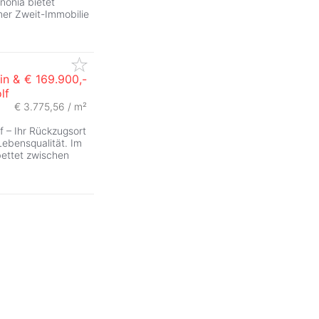
nonia bietet
ner Zweit-Immobilie
in &
€ 169.900,-
lf
€ 3.775,56 / m²
f – Ihr Rückzugsort
Lebensqualität. Im
bettet zwischen