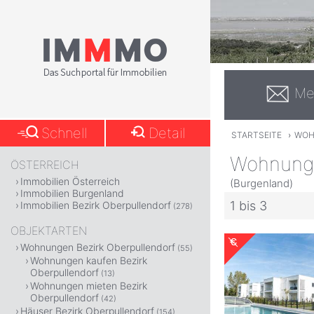
Me
Schnell
Detail
STARTSEITE
›
WOH
Wohnung 
ÖSTERREICH
Immobilien Österreich
(Burgenland)
Immobilien Burgenland
1 bis 3
Immobilien Bezirk Oberpullendorf
(278)
OBJEKTARTEN
Wohnungen Bezirk Oberpullendorf
(55)
Wohnungen kaufen Bezirk
Oberpullendorf
(13)
Wohnungen mieten Bezirk
Oberpullendorf
(42)
Häuser Bezirk Oberpullendorf
(154)