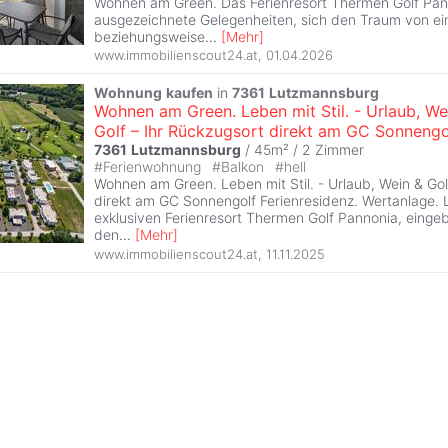
Wohnen am Green. Das Ferienresort Thermen Golf Pan
ausgezeichnete Gelegenheiten, sich den Traum von ei
beziehungsweise
...
[
Mehr
]
www.immobilienscout24.at
,
01.04.2026
Wohnung
kaufen
in
7361
Lutzmannsburg
Wohnen am Green. Leben mit Stil. - Urlaub, We
Golf – Ihr Rückzugsort direkt am GC Sonnengo
7361
Lutzmannsburg
/ 45m² /
2 Zimmer
#
Ferienwohnung
#
Balkon
#
hell
Wohnen am Green. Leben mit Stil. - Urlaub, Wein & Gol
direkt am GC Sonnengolf Ferienresidenz. Wertanlage. 
exklusiven Ferienresort Thermen Golf Pannonia, einge
den
...
[
Mehr
]
www.immobilienscout24.at
,
11.11.2025