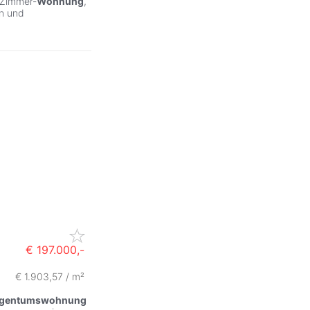
-Zimmer-
Wohnung
,
en und
€ 197.000,-
€ 1.903,57 / m²
igentumswohnung