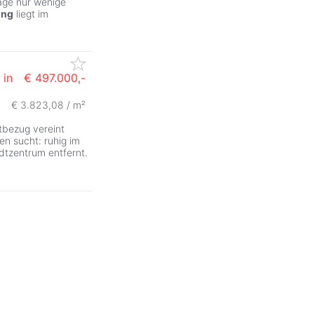
Lage nur wenige
ng
liegt im
 in
€ 497.000,-
€ 3.823,08 / m²
bezug vereint
en sucht: ruhig im
tzentrum entfernt.