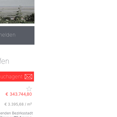
melden
fen
uchagent
€ 343.744,80
€ 3.395,68 / m²
benden Bezirksstadt