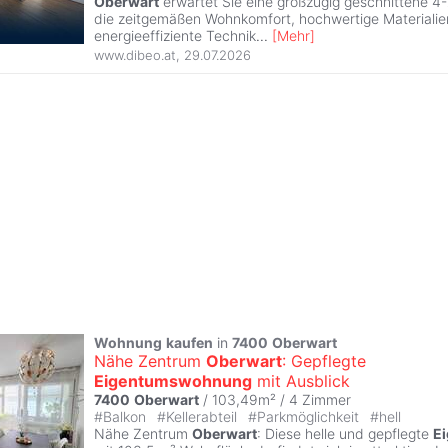
Oberwart
erwartet Sie eine großzügig geschnittene 4
die zeitgemäßen Wohnkomfort, hochwertige Materiali
energieeffiziente Technik
...
[
Mehr
]
www.dibeo.at
,
29.07.2026
Wohnung
kaufen
in
7400
Oberwart
Nähe Zentrum
Oberwart
: Gepflegte
Eigentumswohnung
mit Ausblick
7400
Oberwart
/ 103,49m² /
4 Zimmer
#
Balkon
#
Kellerabteil
#
Parkmöglichkeit
#
hell
Nähe Zentrum
Oberwart
: Diese helle und gepflegte
E