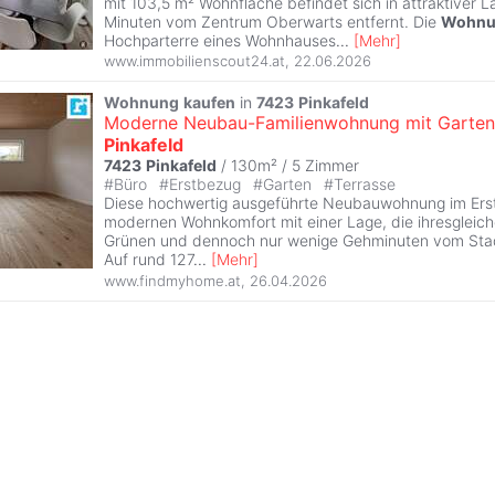
mit 103,5 m² Wohnfläche befindet sich in attraktiver 
Minuten vom Zentrum Oberwarts entfernt. Die
Wohnu
Hochparterre eines Wohnhauses
...
[
Mehr
]
www.immobilienscout24.at
,
22.06.2026
Wohnung
kaufen
in
7423
Pinkafeld
Moderne Neubau-Familienwohnung mit Garten
Pinkafeld
7423
Pinkafeld
/ 130m² /
5 Zimmer
#
Büro
#
Erstbezug
#
Garten
#
Terrasse
Diese hochwertig ausgeführte Neubauwohnung im Erst
modernen Wohnkomfort mit einer Lage, die ihresgleich
Grünen und dennoch nur wenige Gehminuten vom Stad
Auf rund 127
...
[
Mehr
]
www.findmyhome.at
,
26.04.2026