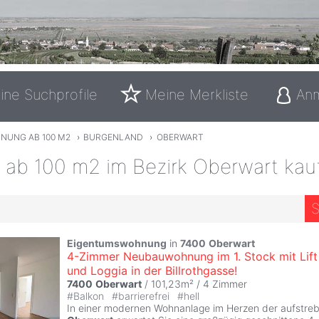
ine Suchprofile
Meine Merkliste
An
NUNG AB 100 M2
›
BURGENLAND
›
OBERWART
ab 100 m2 im Bezirk Oberwart kau
S
Eigentumswohnung
in
7400
Oberwart
4-Zimmer Neubauwohnung im 1. Stock mit Lift
und Loggia in der Billrothgasse!
7400
Oberwart
/ 101,23m² /
4 Zimmer
#
Balkon
#
barrierefrei
#
hell
In einer modernen Wohnanlage im Herzen der aufstre