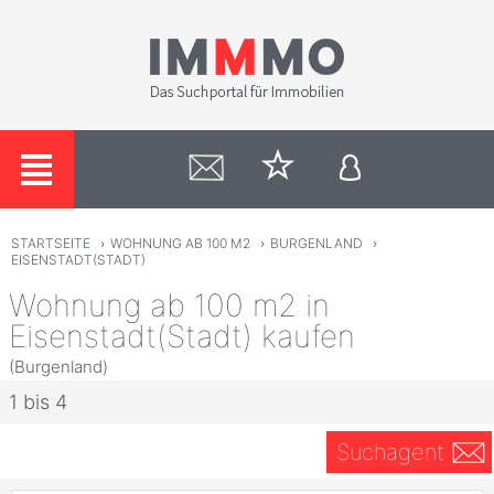
STARTSEITE
›
WOHNUNG AB 100 M2
›
BURGENLAND
›
EISENSTADT(STADT)
Wohnung ab 100 m2 in
Eisenstadt(Stadt) kaufen
(Burgenland)
1 bis 4
Suchagent