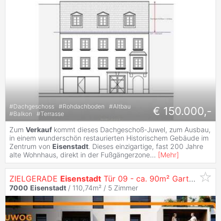
#
Dachgeschoss
#
Rohdachboden
#
Altbau
€ 150.000,-
#
Balkon
#
Terrasse
Zum
Verkauf
kommt dieses Dachgeschoß-Juwel, zum Ausbau,
in einem wunderschön restaurierten Historischem Gebäude im
Zentrum von
Eisenstadt
. Dieses einzigartige, fast 200 Jahre
alte Wohnhaus, direkt in der Fußgängerzone
...
[
Mehr
]
ZIELGERADE
Eisenstadt
Tür 09 - ca. 90m² Gartenwohnung im Neubau Erstbezug
7000
Eisenstadt
/ 110,74m² /
5 Zimmer