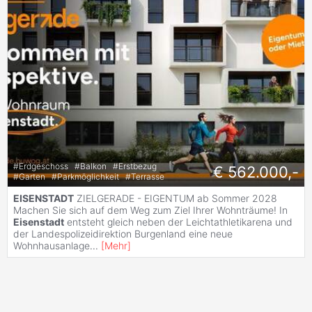
#
Erdgeschoss
#
Balkon
#
Erstbezug
€ 562.000,-
#
Garten
#
Parkmöglichkeit
#
Terrasse
EISENSTADT
ZIELGERADE - EIGENTUM ab Sommer 2028
Machen Sie sich auf dem Weg zum Ziel Ihrer Wohnträume! In
Eisenstadt
entsteht gleich neben der Leichtathletikarena und
der Landespolizeidirektion Burgenland eine neue
Wohnhausanlage
...
[
Mehr
]