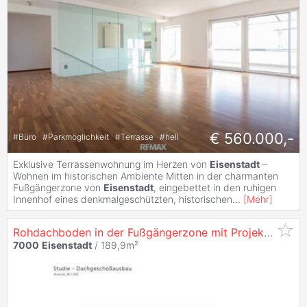
€ 560.000,-
#
Büro
#
Parkmöglichkeit
#
Terrasse
#
hell
Exklusive Terrassenwohnung im Herzen von
Eisenstadt
–
Wohnen im historischen Ambiente Mitten in der charmanten
Fußgängerzone von
Eisenstadt
, eingebettet in den ruhigen
Innenhof eines denkmalgeschützten, historischen
...
[
Mehr
]
Rohdachboden in der Fußgängerzone mit Projekt für zwei Wohneinheiten
7000
Eisenstadt
/ 189,9m²