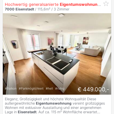
Hochwertig generalsanierte
Eigentumswohnung
mit Lo
7000
Eisenstadt
/ 115,6m² /
3 Zimmer
€ 449.000,-
#
Balkon
#
Parkmöglichkeit
#
hell
#
ruhig
Eleganz, Großzügigkeit und höchste Wohnqualität Diese
außergewöhnliche
Eigentumswohnung
vereint großzügiges
Wohnen mit exklusiver Ausstattung und einer angenehmen
Lage in
Eisenstadt
. Auf ca. 115 m² Wohnfläche erwartet
...