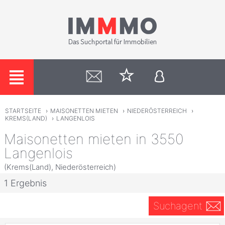
STARTSEITE
›
MAISONETTEN MIETEN
›
NIEDERÖSTERREICH
›
KREMS(LAND)
›
LANGENLOIS
Maisonetten mieten in 3550
Langenlois
(Krems(Land), Niederösterreich)
1 Ergebnis
Suchagent