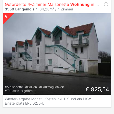
Geförderte 4-Zimmer Maisonette
Wohnung
in
Miete
mit
3550
Langenlois
/ 104,28m² /
4 Zimmer
#
Maisonette
#
Balkon
#
Parkmöglichkeit
€ 925,54
#
Terrasse
#
gefördert
Wiedervergabe Monatl. Kosten inkl. BK und ein PKW-
Einstellplatz EPL 02/04.