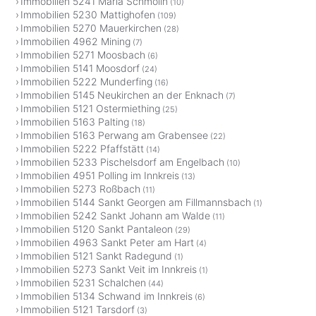
Immobilien 5241 Maria Schmolln
(10)
Immobilien 5230 Mattighofen
(109)
Immobilien 5270 Mauerkirchen
(28)
Immobilien 4962 Mining
(7)
Immobilien 5271 Moosbach
(6)
Immobilien 5141 Moosdorf
(24)
Immobilien 5222 Munderfing
(16)
Immobilien 5145 Neukirchen an der Enknach
(7)
Immobilien 5121 Ostermiething
(25)
Immobilien 5163 Palting
(18)
Immobilien 5163 Perwang am Grabensee
(22)
Immobilien 5222 Pfaffstätt
(14)
Immobilien 5233 Pischelsdorf am Engelbach
(10)
Immobilien 4951 Polling im Innkreis
(13)
Immobilien 5273 Roßbach
(11)
Immobilien 5144 Sankt Georgen am Fillmannsbach
(1)
Immobilien 5242 Sankt Johann am Walde
(11)
Immobilien 5120 Sankt Pantaleon
(29)
Immobilien 4963 Sankt Peter am Hart
(4)
Immobilien 5121 Sankt Radegund
(1)
Immobilien 5273 Sankt Veit im Innkreis
(1)
Immobilien 5231 Schalchen
(44)
Immobilien 5134 Schwand im Innkreis
(6)
Immobilien 5121 Tarsdorf
(3)