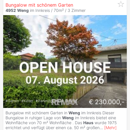
Bungalow mit schönem Garten
4952
Weng
im Innkreis / 70m² /
3 Zimmer
€ 230.000,-
#
Garten
#
Keller
#
Parkmöglichkeit
#
ruhig
Bungalow mit schönem Garten in
Weng
im Innkreis Dieser
Bungalow in ruhiger Lage von
Weng
im Innkreis bietet eine
Wohnfläche von 70 m² Wohnfläche . Das
Haus
wurde 1975
errichtet und verfügt über einen ca. 50 m² großen
...
[
Mehr
]