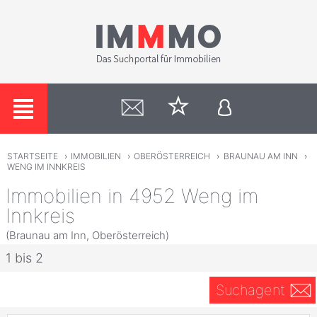
STARTSEITE
›
IMMOBILIEN
›
OBERÖSTERREICH
›
BRAUNAU AM INN
›
WENG IM INNKREIS
Immobilien in 4952 Weng im
Innkreis
(Braunau am Inn, Oberösterreich)
1 bis 2
Suchagent