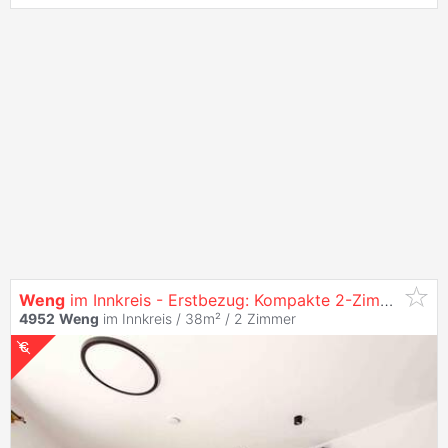
Weng
im Innkreis - Erstbezug: Kompakte 2-Zimmer-
Woh
4952
Weng
im Innkreis / 38m² /
2 Zimmer