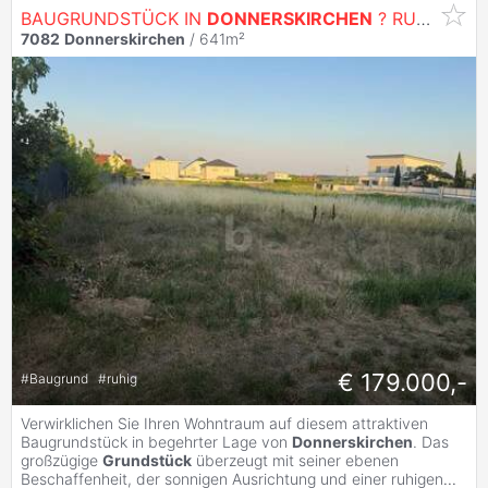
BAUGRUNDSTÜCK IN
DONNERSKIRCHEN
? RUHIGE LAGE MIT VIEL POTENZIAL FÜR IHR TRAUMHAUS
7082
Donnerskirchen
/ 641m²
€ 179.000,-
#
Baugrund
#
ruhig
Verwirklichen Sie Ihren Wohntraum auf diesem attraktiven
Baugrundstück in begehrter Lage von
Donnerskirchen
. Das
großzügige
Grundstück
überzeugt mit seiner ebenen
Beschaffenheit, der sonnigen Ausrichtung und einer ruhigen
...