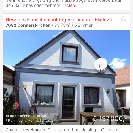
mehr renovierungsfähig und müsste abgerissen werden. Für
den Bau eines oder mehrere
...
[
Mehr
]
Herziges Häuschen auf Eigengrund mit Blick zum Neusiedlersee !
7082
Donnerskirchen
/ 85,75m² /
5 Zimmer
#
Einfamilienhaus
#
Garten
€ 197.000,-
#
Parkmöglichkeit
#
Terrasse
Charmantes
Haus
im Terrassenwohnpark mit gemütlichem