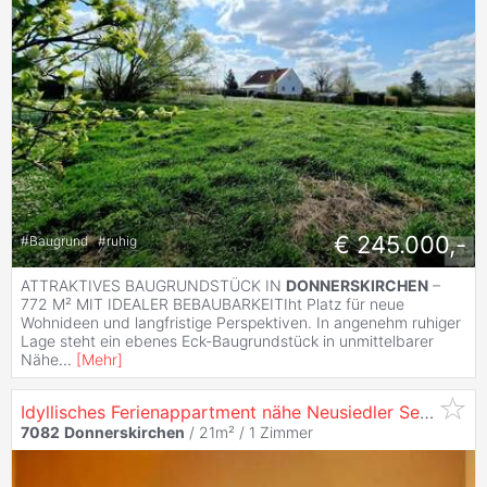
€ 245.000,-
#
Baugrund
#
ruhig
ATTRAKTIVES BAUGRUNDSTÜCK IN
DONNERSKIRCHEN
–
772 M² MIT IDEALER BEBAUBARKEITIht Platz für neue
Wohnideen und langfristige Perspektiven. In angenehm ruhiger
Lage steht ein ebenes Eck-Baugrundstück in unmittelbarer
Nähe
...
[
Mehr
]
Idyllisches Ferienappartment nähe Neusiedler See und Eisenstadt - 50.000,00
7082
Donnerskirchen
/ 21m² /
1 Zimmer