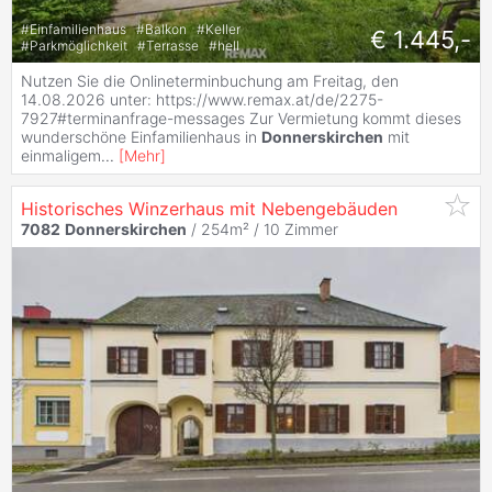
#
Einfamilienhaus
#
Balkon
#
Keller
€ 1.445,-
#
Parkmöglichkeit
#
Terrasse
#
hell
Nutzen Sie die Onlineterminbuchung am Freitag, den
14.08.2026 unter: https://www.remax.at/de/2275-
7927#terminanfrage-messages Zur Vermietung kommt dieses
wunderschöne Einfamilienhaus in
Donnerskirchen
mit
einmaligem
...
[
Mehr
]
Historisches Winzerhaus mit Nebengebäuden
7082
Donnerskirchen
/ 254m² /
10 Zimmer