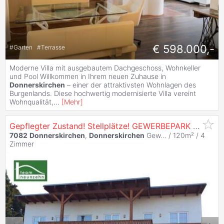
€ 598.000,-
#
Garten
#
Terrasse
Moderne Villa mit ausgebautem Dachgeschoss, Wohnkeller
und Pool Willkommen in Ihrem neuen Zuhause in
Donnerskirchen
– einer der attraktivsten Wohnlagen des
Burgenlands. Diese hochwertig modernisierte Villa vereint
Wohnqualität,
...
[
Mehr
]
Gepflegter Zustand! Stellplätze! GEWERBEPARK
DONNE
7082
Donnerskirchen
,
Donnerskirchen
Gew... / 120m² /
4
Zimmer