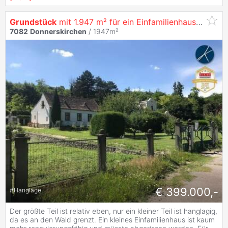
Grundstück
mit 1.947 m² für ein Einfamilienhaus oder Bauträgerprojekt!
7082
Donnerskirchen
/ 1947m²
€ 399.000,-
#
Hanglage
Der größte Teil ist relativ eben, nur ein kleiner Teil ist hanglagig,
da es an den Wald grenzt. Ein kleines Einfamilienhaus ist kaum