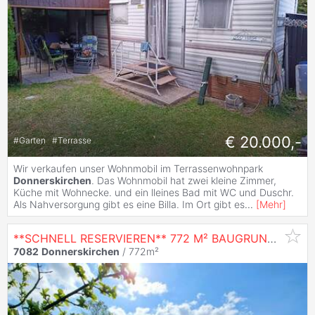
€ 20.000,-
#
Garten
#
Terrasse
Wir verkaufen unser Wohnmobil im Terrassenwohnpark
Donnerskirchen
. Das Wohnmobil hat zwei kleine Zimmer,
Küche mit Wohnecke. und ein lleines Bad mit WC und Duschr.
Als Nahversorgung gibt es eine Billa. Im Ort gibt es
...
[
Mehr
]
**SCHNELL RESERVIEREN** 772 M² BAUGRUNDSTÜCK IN BESTER LAGE IN
7082
Donnerskirchen
/ 772m²