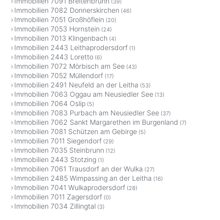
Immobilien 7091 Breitenbrunn
(39)
Immobilien 7082 Donnerskirchen
(46)
Immobilien 7051 Großhöflein
(20)
Immobilien 7053 Hornstein
(24)
Immobilien 7013 Klingenbach
(4)
Immobilien 2443 Leithaprodersdorf
(1)
Immobilien 2443 Loretto
(6)
Immobilien 7072 Mörbisch am See
(43)
Immobilien 7052 Müllendorf
(17)
Immobilien 2491 Neufeld an der Leitha
(53)
Immobilien 7063 Oggau am Neusiedler See
(13)
Immobilien 7064 Oslip
(5)
Immobilien 7083 Purbach am Neusiedler See
(37)
Immobilien 7062 Sankt Margarethen im Burgenland
(7)
Immobilien 7081 Schützen am Gebirge
(5)
Immobilien 7011 Siegendorf
(29)
Immobilien 7035 Steinbrunn
(12)
Immobilien 2443 Stotzing
(1)
Immobilien 7061 Trausdorf an der Wulka
(27)
Immobilien 2485 Wimpassing an der Leitha
(16)
Immobilien 7041 Wulkaprodersdorf
(28)
Immobilien 7011 Zagersdorf
(0)
Immobilien 7034 Zillingtal
(3)