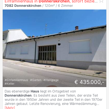
Einfamilienhaus in
Donnerskirchen
, sofort beziehbar
7082
Donnerskirchen
/ 120m² /
6 Zimmer
#
Einfamilienhaus
#
Garten
#
Hanglage
€ 435.000,-
#
Keller
Das ebenerdige
Haus
liegt im Ortsgebiet von
Donnerskirchen
. Es besteht aus zwei Teilen, der erste Teil
wurde in den 1950er Jahren und der zweite Teil in den 1970er
Jahren gebaut. Letzte Renovierung, eine Wärmedämmung
...
[
Mehr
]