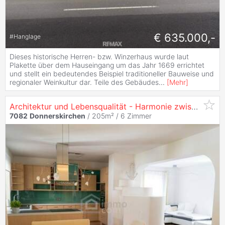
€ 635.000,-
#
Hanglage
Dieses historische Herren- bzw. Winzerhaus wurde laut
Plakette über dem Hauseingang um das Jahr 1669 errichtet
und stellt ein bedeutendes Beispiel traditioneller Bauweise und
regionaler Weinkultur dar. Teile des Gebäudes
...
[
Mehr
]
Architektur und Lebensqualität - Harmonie zwischen Leithagebirge und Neusiedler See
7082
Donnerskirchen
/ 205m² /
6 Zimmer