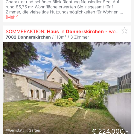
Charakter und schönen Blick Richtung Neusiedler See. Auf
rund 85,75 m² Wohnfläche erwarten Sie insgesamt fünf
Zimmer, die vielseitige Nutzungsmöglichkeiten für Wohnen,
...
[
Mehr
]
SOMMERAKTION:
Haus
in
Donnerskirchen
- wohnen wo andere Urlaub machen!
7082
Donnerskirchen
/ 110m² /
3 Zimmer
€ 224.000,-
#
Werkstatt
#
Garten