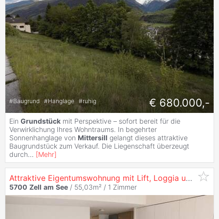
€ 680.000,-
#
Baugrund
#
Hanglage
#
ruhig
Ein
Grundstück
mit Perspektive – sofort bereit für die
Verwirklichung Ihres Wohntraums. In begehrter
Sonnenhanglage von
Mittersill
gelangt dieses attraktive
Baugrundstück zum Verkauf. Die Liegenschaft überzeugt
durch
...
[
Mehr
]
Attraktive Eigentumswohnung mit Lift, Loggia und Kellerabteil
5700
Zell
am
See
/ 55,03m² /
1 Zimmer