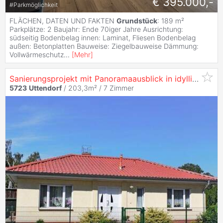
€ 395.000,-
#
Parkmöglichkeit
FLÄCHEN, DATEN UND FAKTEN
Grundstück
: 189 m²
Parkplätze: 2 Baujahr: Ende 70iger Jahre Ausrichtung:
südseitig Bodenbelag innen: Laminat, Fliesen Bodenbelag
außen: Betonplatten Bauweise: Ziegelbauweise Dämmung:
Vollwärmeschutz
...
[
Mehr
]
Sanierungsprojekt mit Panoramaausblick in idyllischer Lage
5723
Uttendorf
/ 203,3m² /
7 Zimmer