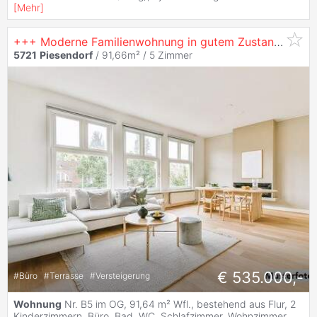
[
Mehr
]
+++ Moderne Familienwohnung in gutem Zustand mit durchdachtem Grundriss +++
5721
Piesendorf
/ 91,66m² /
5 Zimmer
€ 535.000,-
#
Büro
#
Terrasse
#
Versteigerung
Wohnung
Nr. B5 im OG, 91,64 m² Wfl., bestehend aus Flur, 2
Kinderzimmern, Büro, Bad, WC, Schlafzimmer, Wohnzimmer