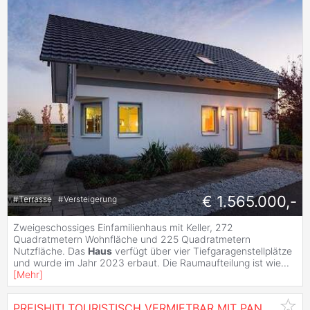
€ 1.565.000,-
#
Terrasse
#
Versteigerung
Zweigeschossiges Einfamilienhaus mit Keller, 272
Quadratmetern Wohnfläche und 225 Quadratmetern
Nutzfläche. Das
Haus
verfügt über vier Tiefgaragenstellplätze
und wurde im Jahr 2023 erbaut. Die Raumaufteilung ist wie
...
[
Mehr
]
PREISHIT! TOURISTISCH VERMIETBAR MIT PANORAMA-BALKON