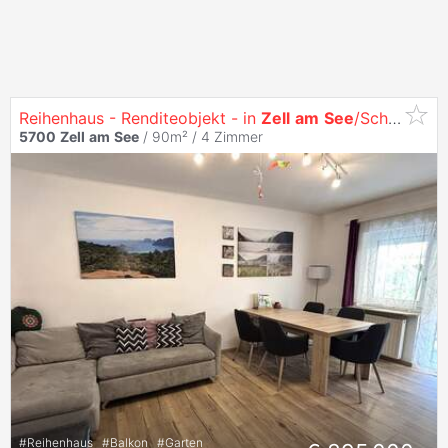
Reihenhaus - Renditeobjekt - in
Zell
am
See
/Schüttdorf
5700
Zell
am
See
/ 90m² /
4 Zimmer
#
Reihenhaus
#
Balkon
#
Garten