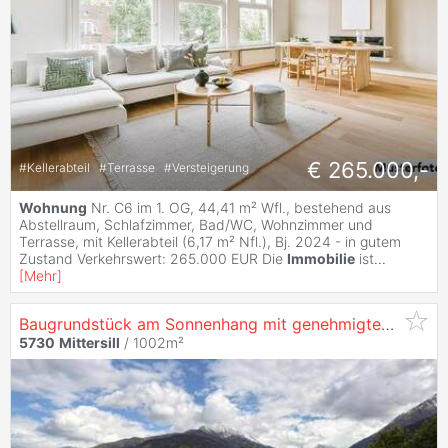
€ 265.000,-
#
Kellerabteil
#
Terrasse
#
Versteigerung
Wohnung
Nr. C6 im 1. OG, 44,41 m² Wfl., bestehend aus
Abstellraum, Schlafzimmer, Bad/WC, Wohnzimmer und
Terrasse, mit Kellerabteil (6,17 m² Nfl.), Bj. 2024 - in gutem
Zustand Verkehrswert: 265.000 EUR Die
Immobilie
ist
...
[
Mehr
]
Baugrundstück am Sonnenhang mit genehmigtem Bauprojekt in
5730
Mittersill
/ 1002m²