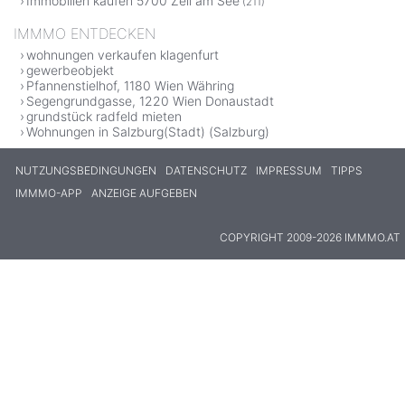
Immobilien kaufen 5700 Zell am See
(211)
IMMMO ENTDECKEN
wohnungen verkaufen klagenfurt
gewerbeobjekt
Pfannenstielhof, 1180 Wien Währing
Segengrundgasse, 1220 Wien Donaustadt
grundstück radfeld mieten
Wohnungen in Salzburg(Stadt) (Salzburg)
NUTZUNGSBEDINGUNGEN
DATENSCHUTZ
IMPRESSUM
TIPPS
IMMMO-APP
ANZEIGE AUFGEBEN
COPYRIGHT 2009-2026 IMMMO.AT