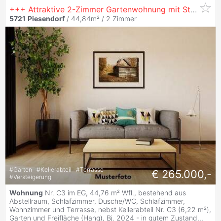
+++ Attraktive 2-Zimmer Gartenwohnung mit Steinfassade in Südlage +++
5721
Piesendorf
/ 44,84m² /
2 Zimmer
#
Garten
#
Kellerabteil
#
Terrasse
€ 265.000,-
#
Versteigerung
Wohnung
Nr. C3 im EG, 44,76 m² Wfl., bestehend aus
Abstellraum, Schlafzimmer, Dusche/WC, Schlafzimmer,
Wohnzimmer und Terrasse, nebst Kellerabteil Nr. C3 (6,22 m²),
Garten und Freifläche (Hang), Bj. 2024 - in gutem Zustand
...