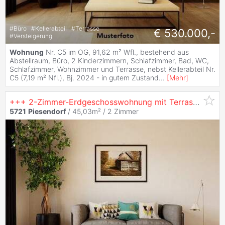
#
Büro
#
Kellerabteil
#
Terrasse
€ 530.000,-
#
Versteigerung
Wohnung
Nr. C5 im OG, 91,62 m² Wfl., bestehend aus
Abstellraum, Büro, 2 Kinderzimmern, Schlafzimmer, Bad, WC,
Schlafzimmer, Wohnzimmer und Terrasse, nebst Kellerabteil Nr.
C5 (7,19 m² Nfl.), Bj. 2024 - in gutem Zustand
...
[
Mehr
]
+++ 2-Zimmer-Erdgeschosswohnung mit Terrasse und Gartenanteil +++
5721
Piesendorf
/ 45,03m² /
2 Zimmer