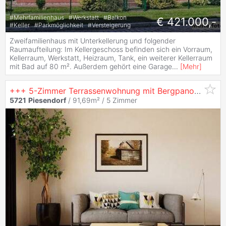
#
Mehrfamilienhaus
#
Werkstatt
#
Balkon
€ 421.000,-
#
Keller
#
Parkmöglichkeit
#
Versteigerung
Zweifamilienhaus mit Unterkellerung und folgender
Raumaufteilung: Im Kellergeschoss befinden sich ein Vorraum,
Kellerraum, Werkstatt, Heizraum, Tank, ein weiterer Kellerraum
mit Bad auf 80 m². Außerdem gehört eine Garage
...
[
Mehr
]
+++ 5-Zimmer Terrassenwohnung mit Bergpanorama in sonniger Südlage +++
5721
Piesendorf
/ 91,69m² /
5 Zimmer