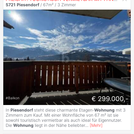
5721
Piesendorf
/ 67m² /
3 Zimmer
€ 299.000,-
#
Balkon
In
Piesendorf
steht diese charmante Etagen-
Wohnung
mit 3
Zimmern zum Kauf. Mit einer Wohnfläche von 67 m² ist sie
sowohl touristisch vermietbar als auch ideal für Eigennutzer.
Die
Wohnung
liegt in der Nähe beliebter
...
[
Mehr
]