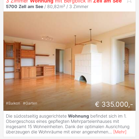
3 Zimmer
Wohnung
mit Bergblick in
Zell
am
See
5700
Zell
am
See
/ 80,82m² /
3 Zimmer
€ 335.000,-
#
Balkon
#
Garten
Die südostseitig ausgerichtete
Wohnung
befindet sich im 1.
Obergeschoss eines gepflegten Mehrparteienhauses mit
insgesamt 15 Wohneinheiten. Dank der optimalen Ausrichtung
überzeugen die Wohnräume mit einer angenehmen
...
[
Mehr
]