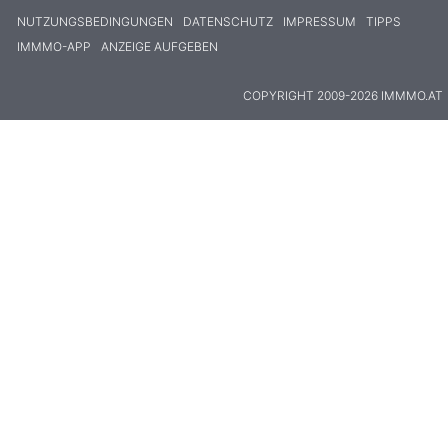
NUTZUNGSBEDINGUNGEN
DATENSCHUTZ
IMPRESSUM
TIPPS
IMMMO-APP
ANZEIGE AUFGEBEN
COPYRIGHT 2009-2026 IMMMO.AT