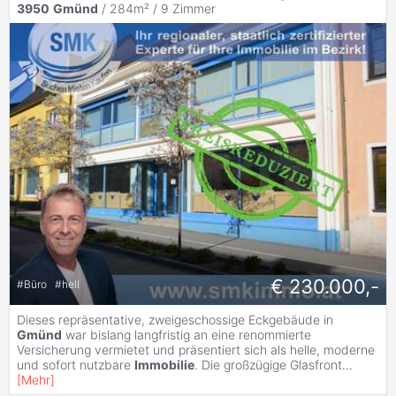
3950
Gmünd
/ 284m² /
9 Zimmer
€ 230.000,-
#
Büro
#
hell
Dieses repräsentative, zweigeschossige Eckgebäude in
Gmünd
war bislang langfristig an eine renommierte
Versicherung vermietet und präsentiert sich als helle, moderne
und sofort nutzbare
Immobilie
. Die großzügige Glasfront
...
[
Mehr
]