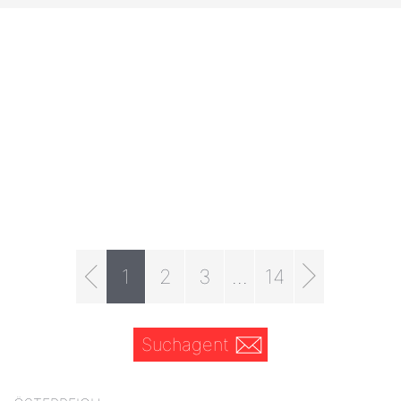
1
2
3
...
14
Suchagent