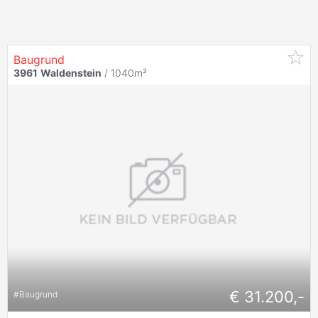
Baugrund
3961
Waldenstein
/ 1040m²
€ 31.200,-
#
Baugrund