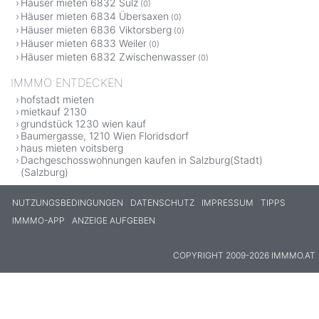
Häuser mieten 6832 Sulz
(0)
Häuser mieten 6834 Übersaxen
(0)
Häuser mieten 6836 Viktorsberg
(0)
Häuser mieten 6833 Weiler
(0)
Häuser mieten 6832 Zwischenwasser
(0)
IMMMO ENTDECKEN
hofstadt mieten
mietkauf 2130
grundstück 1230 wien kauf
Baumergasse, 1210 Wien Floridsdorf
haus mieten voitsberg
Dachgeschosswohnungen kaufen in Salzburg(Stadt)
(Salzburg)
NUTZUNGSBEDINGUNGEN
DATENSCHUTZ
IMPRESSUM
TIPPS
IMMMO-APP
ANZEIGE AUFGEBEN
COPYRIGHT 2009-2026 IMMMO.AT