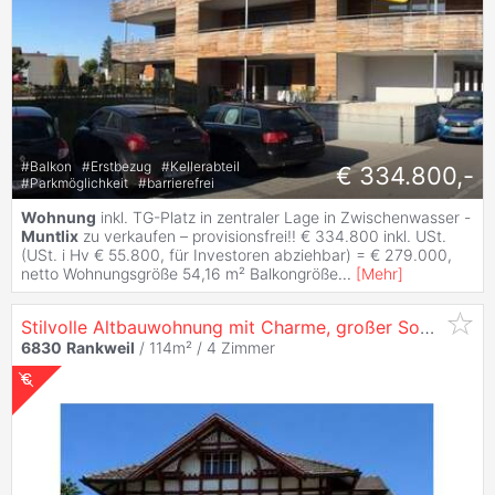
#
Balkon
#
Erstbezug
#
Kellerabteil
€ 334.800,-
#
Parkmöglichkeit
#
barrierefrei
Wohnung
inkl. TG-Platz in zentraler Lage in Zwischenwasser -
Muntlix
zu verkaufen – provisionsfrei!! € 334.800 inkl. USt.
(USt. i Hv € 55.800, für Investoren abziehbar) = € 279.000,
netto Wohnungsgröße 54,16 m² Balkongröße
...
[
Mehr
]
Stilvolle Altbauwohnung mit Charme, großer Sonnenterrasse & Garten - 4 Zimmer in Rankwei
6830
Rankweil
/ 114m² /
4 Zimmer