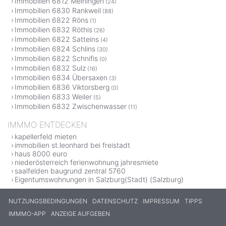
Immobilien 6812 Meiningen
(24)
Immobilien 6830 Rankweil
(88)
Immobilien 6822 Röns
(1)
Immobilien 6832 Röthis
(26)
Immobilien 6822 Satteins
(4)
Immobilien 6824 Schlins
(30)
Immobilien 6822 Schnifis
(0)
Immobilien 6832 Sulz
(16)
Immobilien 6834 Übersaxen
(3)
Immobilien 6836 Viktorsberg
(0)
Immobilien 6833 Weiler
(5)
Immobilien 6832 Zwischenwasser
(11)
IMMMO ENTDECKEN
kapellerfeld mieten
immobilien st.leonhard bei freistadt
haus 8000 euro
niederösterreich ferienwohnung jahresmiete
saalfelden baugrund zentral 5760
Eigentumswohnungen in Salzburg(Stadt) (Salzburg)
NUTZUNGSBEDINGUNGEN
DATENSCHUTZ
IMPRESSUM
TIPPS
IMMMO-APP
ANZEIGE AUFGEBEN