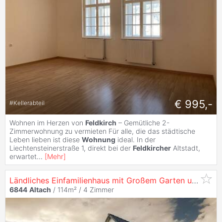
€ 995,-
#
Kellerabteil
Wohnen im Herzen von
Feldkirch
– Gemütliche 2-
Zimmerwohnung zu vermieten Für alle, die das städtische
Leben lieben ist diese
Wohnung
ideal. In der
Liechtensteinerstraße 1, direkt bei der
Feldkircher
Altstadt,
erwartet
...
[
Mehr
]
Ländliches Einfamilienhaus mit Großem Garten und Moderner Ausstattung!
6844
Altach
/ 114m² /
4 Zimmer