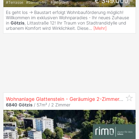
€ 349.000,-
#
Terrasse
#
barrierefrei
#
gefördert
Es geht los -> Baustart erfolgt Wohnbauförderung möglich!
Willkommen im exklusiven Wohnparadies - Ihr neues Zuhause
in
Götzis
, Littastraße 12! Ihr Traum von Stadtrandidylle und
urbanem Komfort wird Wirklichkeit. Diese
...
[
Mehr
]
Wohnanlage Glattenstein - Geräumige 2-Zimmer-Dachgeschosswohnung - Top 10
6840
Götzis
/ 57m² /
2 Zimmer