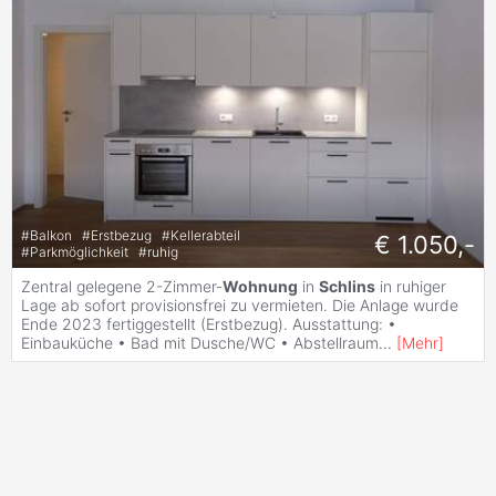
#
Balkon
#
Erstbezug
#
Kellerabteil
€ 1.050,-
#
Parkmöglichkeit
#
ruhig
Zentral gelegene 2-Zimmer-
Wohnung
in
Schlins
in ruhiger
Lage ab sofort provisionsfrei zu vermieten. Die Anlage wurde
Ende 2023 fertiggestellt (Erstbezug). Ausstattung: •
Einbauküche • Bad mit Dusche/WC • Abstellraum
...
[
Mehr
]