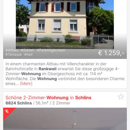
#
Altbau
#
Garten
#
Parkmöglichkeit
€ 1.259,-
#
Terrasse
#
hell
In einem charmanten Altbau mit Villencharakter in der
Bahnhofstraße in
Rankweil
erwartet Sie diese großzügige 4-
Zimmer-
Wohnung
im Obergeschoss mit ca. 114 m²
Wohnfläche. Die
Wohnung
verbindet den besonderen Charme
eines
...
[
Mehr
]
Schöne 2-Zimmer-
Wohnung
in
Schlins
6824
Schlins
/ 56,1m² /
2 Zimmer