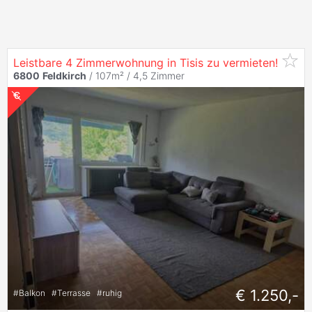
Leistbare 4 Zimmerwohnung in Tisis zu vermieten!
6800
Feldkirch
/ 107m² /
4,5 Zimmer
€ 1.250,-
#
Balkon
#
Terrasse
#
ruhig