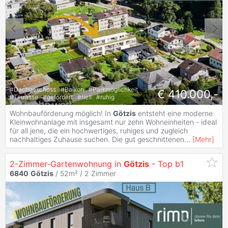
#
Dachgeschoss
#
Balkon
#
Parkmöglichkeit
€ 410.000,-
#
Terrasse
#
gefördert
#
hell
#
ruhig
Wohnbauförderung möglich! In
Götzis
entsteht eine moderne
Kleinwohnanlage mit insgesamt nur zehn Wohneinheiten - ideal
für all jene, die ein hochwertiges, ruhiges und zugleich
nachhaltiges Zuhause suchen. Die gut geschnittenen
...
[
Mehr
]
2-Zimmer-Gartenwohnung in
Götzis
- Top b1
6840
Götzis
/ 52m² /
2 Zimmer