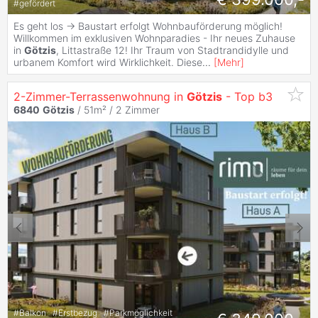
#
gefördert
Es geht los -> Baustart erfolgt Wohnbauförderung möglich!
Willkommen im exklusiven Wohnparadies - Ihr neues Zuhause
in
Götzis
, Littastraße 12! Ihr Traum von Stadtrandidylle und
urbanem Komfort wird Wirklichkeit. Diese
...
[
Mehr
]
2-Zimmer-Terrassenwohnung in
Götzis
- Top b3
6840
Götzis
/ 51m² /
2 Zimmer
#
Balkon
#
Erstbezug
#
Parkmöglichkeit