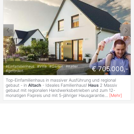
#
Einfamilienhaus
#
Villa
#
Garten
#
Keller
€ 705.000,-
#
gefördert
Top-Einfamilienhaus in massiver Ausführung und regional
gebaut - in
Altach
- Ideales Familienhaus!
Haus
2 Massiv
gebaut mit regionalen Handwerksbetrieben und zum 12-
monatigen Fixpreis und mit 5-jähriger Hausgarantie
...
[
Mehr
]