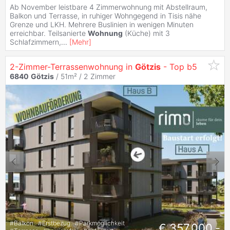
Ab November leistbare 4 Zimmerwohnung mit Abstellraum,
Balkon und Terrasse, in ruhiger Wohngegend in Tisis nähe
Grenze und LKH. Mehrere Buslinien in wenigen Minuten
erreichbar. Teilsanierte
Wohnung
(Küche) mit 3
Schlafzimmern,
...
[
Mehr
]
2-Zimmer-Terrassenwohnung in
Götzis
- Top b5
6840
Götzis
/ 51m² /
2 Zimmer
#
Balkon
#
Erstbezug
#
Parkmöglichkeit
€ 357.000,-