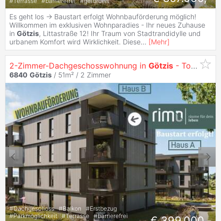
#
Terrasse
#
barrierefrei
#
gefördert
Es geht los -> Baustart erfolgt Wohnbauförderung möglich!
Willkommen im exklusiven Wohnparadies - Ihr neues Zuhause
in
Götzis
, Littastraße 12! Ihr Traum von Stadtrandidylle und
urbanem Komfort wird Wirklichkeit. Diese
...
[
Mehr
]
2-Zimmer-Dachgeschosswohnung in
Götzis
- Top b7
6840
Götzis
/ 51m² /
2 Zimmer
#
Dachgeschoss
#
Balkon
#
Erstbezug
#
Parkmöglichkeit
#
Terrasse
#
barrierefrei
€ 399.000,-