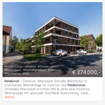
#
Erdgeschoss
#
Balkon
#
Garten
#
Kellerabteil
#
Parkmöglichkeit
#
Terrasse
€ 274.000,-
#
barrierefrei
#
hell
Feldkirch
– Zentrum. Altenstadt Stilvolle Wohnkultur in
charmanter Wohnanlage Im Zentrum des
Feldkircher
Ortsteiles Altenstadt errichtet Hilti & Jehle eine moderne
Wohnanlage mit optimaler Süd/West-Ausrichtung. Zwei
...
[
Mehr
]