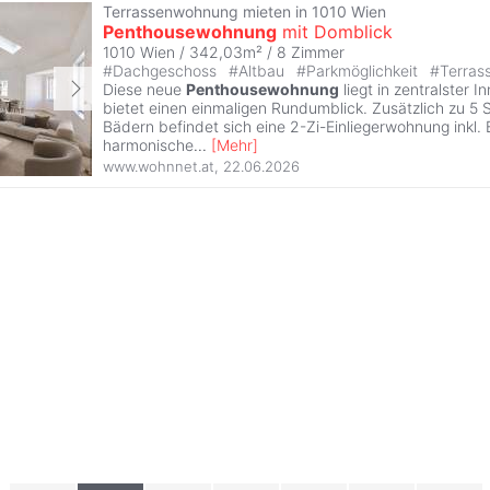
Terrassenwohnung mieten in 1010 Wien
Penthousewohnung
mit Domblick
1010 Wien / 342,03m² /
8 Zimmer
#
Dachgeschoss
#
Altbau
#
Parkmöglichkeit
#
Terras
Diese neue
Penthousewohnung
liegt in zentralster 
bietet einen einmaligen Rundumblick. Zusätzlich zu 5 
Bädern befindet sich eine 2-Zi-Einliegerwohnung inkl. 
harmonische
...
[
Mehr
]
www.wohnnet.at
,
22.06.2026