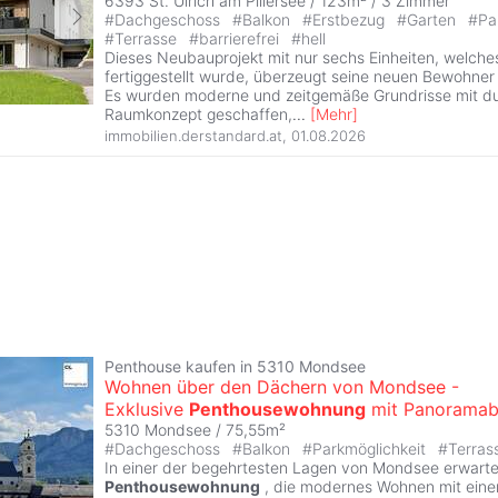
6393 St. Ulrich am Pillersee / 123m² /
3 Zimmer
#
Dachgeschoss
#
Balkon
#
Erstbezug
#
Garten
#
Pa
#
Terrasse
#
barrierefrei
#
hell
Dieses Neubauprojekt mit nur sechs Einheiten, welche
fertiggestellt wurde, überzeugt seine neuen Bewohner 
Es wurden moderne und zeitgemäße Grundrisse mit 
Raumkonzept geschaffen,
...
[
Mehr
]
immobilien.derstandard.at
,
01.08.2026
Penthouse kaufen in 5310 Mondsee
Wohnen über den Dächern von Mondsee -
Exklusive
Penthousewohnung
mit Panoramab
5310 Mondsee / 75,55m²
#
Dachgeschoss
#
Balkon
#
Parkmöglichkeit
#
Terras
In einer der begehrtesten Lagen von Mondsee erwartet 
Penthousewohnung
, die modernes Wohnen mit ein