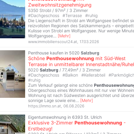
Zweitwohnsitzgenehmigung
5350 Strobl / 97m² /
3 Zimmer
#
Dachgeschoss
#
Terrasse
#
ruhig
Die Liegenschaft in Strobl am Wolfgangsee befindet sic
reizvollsten Regionen des Salzkammerguts – eingebette
Kulisse von Strobl am Wolfgangsee. Nur wenige Minut
Wolfgangsee
...
[
Mehr
]
www.immobilienscout24.at
,
17.03.2026
Penthouse kaufen in 5020
Salzburg
Schöne
Penthousewohnung
mit Süd-West
Terrasse in unmittelbarer Innenstadtnähe/Ruhe
5020
Salzburg
/ 77,49m² /
3 Zimmer
#
Dachgeschoss
#
Balkon
#
Kellerabteil
#
Parkmöglic
#
ruhig
Zum Verkauf gelangt eine schöne
Penthousewohnun
Obergeschoss eines Wohnhauses mit nur vier Wohneinh
Wohnung ist nach Südwesten ausgerichtet und überze
sonnige Lage sowie eine
...
[
Mehr
]
https://immo.sn.at
,
06.08.2026
Eigentumswohnung in 6393 St. Ulrich
Exklusive 3-Zimmer
Penthousewohnung
-
Erstbezug!