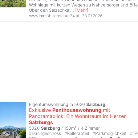
Wohnlage mit kurzen Wegen zu Nahversorger und öffent
Über den Salzachkai
...
[
Mehr
]
www.immobilienscout24.at
,
23.07.2026
Eigentumswohnung in 5020
Salzburg
Exklusive
Penthousewohnung
mit
Panoramablick: Ein Wohntraum im Herzen
Salzburgs
5020
Salzburg
/ 150m² /
4 Zimmer
#
Dachgeschoss
#
Kellerabteil
#
Parkmöglichkeit
#
Te