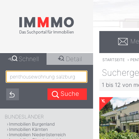
Me
Schnell
Detail
STARTSEITE
›
PEN
Sucherge
1 bis 12 von m
BUNDESLÄNDER
Immobilien Burgenland
Immobilien Kärnten
Immobilien Niederösterreich