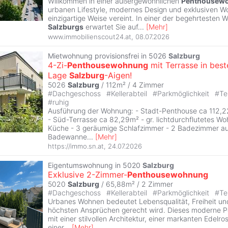
Willkommen in einer außergewöhnlichen
Penthousew
urbanen Lifestyle, modernes Design und exklusiven W
einzigartige Weise vereint. In einer der begehrtesten 
Salzburgs
erwartet Sie auf
...
[
Mehr
]
www.immobilienscout24.at
,
08.07.2026
Mietwohnung provisionsfrei in 5026
Salzburg
4-Zi-
Penthousewohnung
mit Terrasse in best
Lage
Salzburg
-Aigen!
5026
Salzburg
/ 112m² /
4 Zimmer
#
Dachgeschoss
#
Kellerabteil
#
Parkmöglichkeit
#
Te
#
ruhig
Ausführung der Wohnung: - Stadt-Penthouse ca 112,2
- Süd-Terrasse ca 82,29m² - gr. lichtdurchflutetes W
Küche - 3 geräumige Schlafzimmer - 2 Badezimmer au
Badewanne
...
[
Mehr
]
https://immo.sn.at
,
24.07.2026
Eigentumswohnung in 5020
Salzburg
Exklusive 2-Zimmer-
Penthousewohnung
5020
Salzburg
/ 65,88m² /
2 Zimmer
#
Dachgeschoss
#
Kellerabteil
#
Parkmöglichkeit
#
Te
Urbanes Wohnen bedeutet Lebensqualität, Freiheit un
höchsten Ansprüchen gerecht wird. Dieses moderne 
mit einer stilvollen Architektur, einer markanten Edelr
einer
...
[
Mehr
]