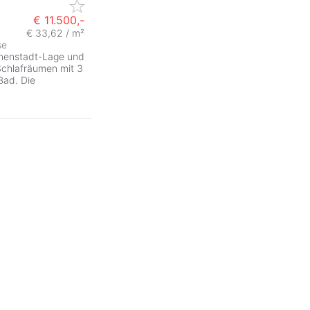
€ 11.500,-
€ 33,62 / m²
se
ZurÃ
Innenstadt-Lage und
Schlafräumen mit 3
Bad. Die