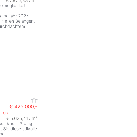
€ 7.926,83 / m²
ZurÃ
rkmöglichkeit
s im Jahr 2024
in allen Belangen.
durchdachtem
€ 425.000,-
lick
€ 5.625,41 / m²
se
#
hell
#
ruhig
Sie diese stilvolle
em