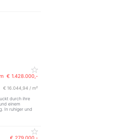
em
€ 1.428.000,-
€ 16.044,94 / m²
uckt durch ihre
 und einem
. In ruhiger und
€ 279.000,-