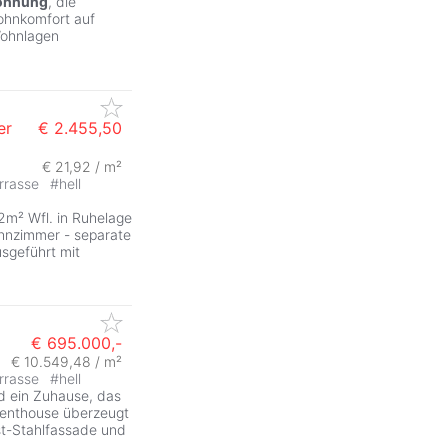
ohnung
, die
ohnkomfort auf
Wohnlagen
er
€ 2.455,50
€ 21,92 / m²
rrasse
#
hell
2m² Wfl. in Ruhelage
ohnzimmer - separate
sgeführt mit
€ 695.000,-
€ 10.549,48 / m²
rrasse
#
hell
d ein Zuhause, das
Penthouse überzeugt
ost-Stahlfassade und