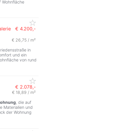
² Wohnfläche
lerie
€ 4.200,-
€ 26,75 / m²
Friedensstraße in
omfort und ein
Wohnfläche von rund
€ 2.078,-
€ 18,89 / m²
wohnung
, die auf
e Materialien und
tück der Wohnung