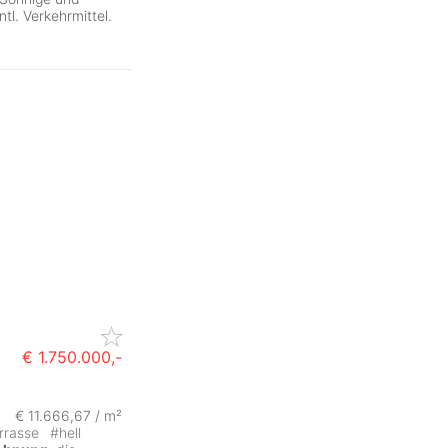
l. Verkehrmittel.
€ 1.750.000,-
€ 11.666,67 / m²
rrasse
#
hell