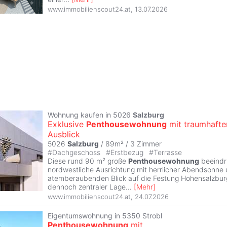
www.immobilienscout24.at
,
13.07.2026
Wohnung kaufen in 5026
Salzburg
Exklusive
Penthousewohnung
mit traumhaft
Ausblick
5026
Salzburg
/ 89m² /
3 Zimmer
#
Dachgeschoss
#
Erstbezug
#
Terrasse
Diese rund 90 m² große
Penthousewohnung
beeindr
nordwestliche Ausrichtung mit herrlicher Abendsonne
atemberaubenden Blick auf die Festung Hohensalzburg
dennoch zentraler Lage
...
[
Mehr
]
www.immobilienscout24.at
,
24.07.2026
Eigentumswohnung in 5350 Strobl
Penthousewohnung
mit