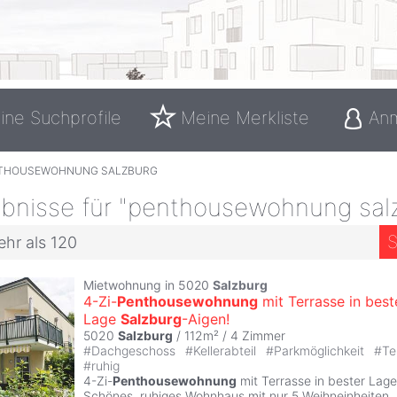
ine Suchprofile
Meine Merkliste
An
THOUSEWOHNUNG SALZBURG
bnisse für "penthousewohnung sal
S
ehr als 120
Mietwohnung in 5020
Salzburg
4-Zi-
Penthousewohnung
mit Terrasse in best
Lage
Salzburg
-Aigen!
5020
Salzburg
/ 112m² /
4 Zimmer
#
Dachgeschoss
#
Kellerabteil
#
Parkmöglichkeit
#
Te
#
ruhig
4-Zi-
Penthousewohnung
mit Terrasse in bester Lag
Schönes, ruhiges Wohnhaus mit nur 5 Weihneinheiten.