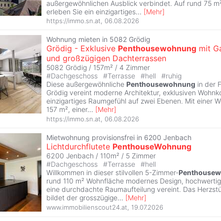
außergewöhnlichen Ausblick verbindet. Auf rund 75 m
erleben Sie ein einzigartiges
...
[
Mehr
]
https://immo.sn.at
,
06.08.2026
Wohnung mieten in 5082 Grödig
Grödig - Exklusive
Penthousewohnung
mit Ga
und großzügigen Dachterrassen
5082 Grödig / 157m² /
4 Zimmer
#
Dachgeschoss
#
Terrasse
#
hell
#
ruhig
Diese außergewöhnliche
Penthousewohnung
in der 
Grödig vereint moderne Architektur, exklusiven Wohnk
einzigartiges Raumgefühl auf zwei Ebenen. Mit einer 
157 m², einer
...
[
Mehr
]
https://immo.sn.at
,
06.08.2026
Mietwohnung provisionsfrei in 6200 Jenbach
Lichtdurchflutete
PenthouseWohnung
6200 Jenbach / 110m² /
5 Zimmer
#
Dachgeschoss
#
Terrasse
#
hell
Willkommen in dieser stilvollen 5-Zimmer-
Penthouse
rund 110 m² Wohnfläche modernes Design, hochwertig
eine durchdachte Raumaufteilung vereint. Das Herzs
bildet der grosszügige
...
[
Mehr
]
www.immobilienscout24.at
,
19.07.2026