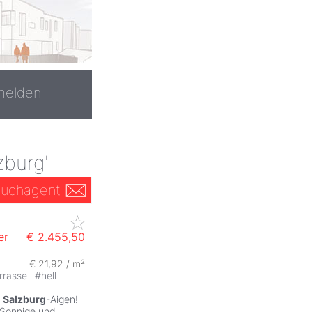
melden
zburg"
uchagent
er
€ 2.455,50
€ 21,92 / m²
rrasse
#
hell
e
Salzburg
-Aigen!
 Sonnige und