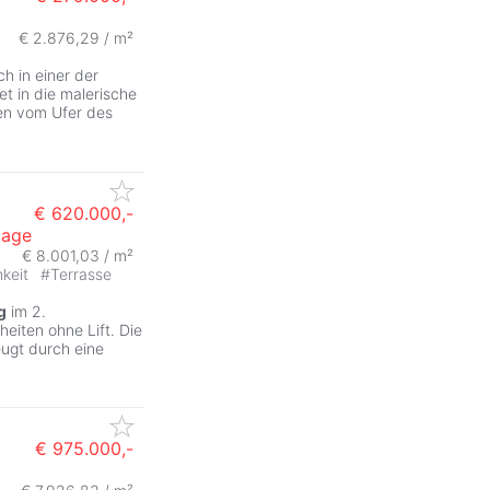
€ 2.876,29 / m²
h in einer der
t in die malerische
en vom Ufer des
€ 620.000,-
lage
€ 8.001,03 / m²
hkeit
#
Terrasse
g
im 2.
eiten ohne Lift. Die
ugt durch eine
€ 975.000,-