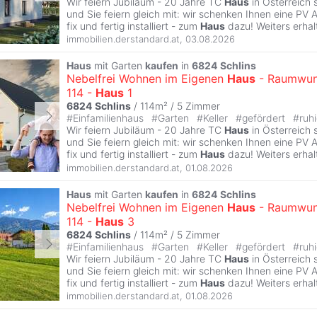
Wir feiern Jubiläum - 20 Jahre TC
Haus
in Österreich 
und Sie feiern gleich mit: wir schenken Ihnen eine PV 
fix und fertig installiert - zum
Haus
dazu! Weiters erhal
immobilien.derstandard.at
,
03.08.2026
Haus
mit Garten
kaufen
in
6824
Schlins
Nebelfrei Wohnen im Eigenen
Haus
- Raumwun
114 -
Haus
1
6824
Schlins
/ 114m² /
5 Zimmer
#
Einfamilienhaus
#
Garten
#
Keller
#
gefördert
#
ruh
Wir feiern Jubiläum - 20 Jahre TC
Haus
in Österreich 
und Sie feiern gleich mit: wir schenken Ihnen eine PV 
fix und fertig installiert - zum
Haus
dazu! Weiters erhal
immobilien.derstandard.at
,
01.08.2026
Haus
mit Garten
kaufen
in
6824
Schlins
Nebelfrei Wohnen im Eigenen
Haus
- Raumwun
114 -
Haus
3
6824
Schlins
/ 114m² /
5 Zimmer
#
Einfamilienhaus
#
Garten
#
Keller
#
gefördert
#
ruh
Wir feiern Jubiläum - 20 Jahre TC
Haus
in Österreich 
und Sie feiern gleich mit: wir schenken Ihnen eine PV 
fix und fertig installiert - zum
Haus
dazu! Weiters erhal
immobilien.derstandard.at
,
01.08.2026