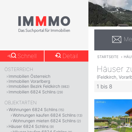
Me
Schnell
Detail
STARTSEITE
›
HÄU
Häuser zu
ÖSTERREICH
Immobilien Österreich
(Feldkirch, Vorarl
Immobilien Vorarlberg
1 bis 8
Immobilien Bezirk Feldkirch
(982)
Immobilien 6824 Schlins
(29)
OBJEKTARTEN
Wohnungen 6824 Schlins
(15)
Wohnungen kaufen 6824 Schlins
(13)
Wohnungen mieten 6824 Schlins
(2)
Häuser 6824 Schlins
(9)
Häuser kaufen 6824 Schlins