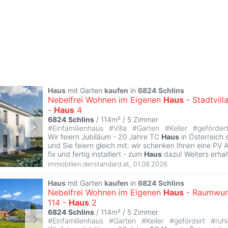
Haus
mit Garten
kaufen
in
6824
Schlins
Nebelfrei Wohnen im Eigenen
Haus
- Stadtvill
-
Haus
4
6824
Schlins
/ 114m² /
5 Zimmer
#
Einfamilienhaus
#
Villa
#
Garten
#
Keller
#
geförder
Wir feiern Jubiläum - 20 Jahre TC
Haus
in Österreich 
und Sie feiern gleich mit: wir schenken Ihnen eine PV 
fix und fertig installiert - zum
Haus
dazu! Weiters erhal
immobilien.derstandard.at
,
01.08.2026
Haus
mit Garten
kaufen
in
6824
Schlins
Nebelfrei Wohnen im Eigenen
Haus
- Raumwun
114 -
Haus
2
6824
Schlins
/ 114m² /
5 Zimmer
#
Einfamilienhaus
#
Garten
#
Keller
#
gefördert
#
ruh