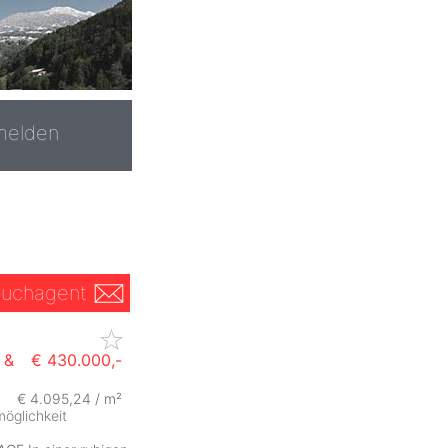
melden
uchagent
 &
€ 430.000,-
€ 4.095,24 / m²
öglichkeit