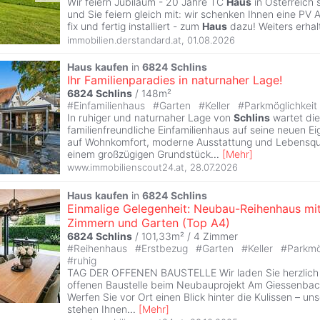
Wir feiern Jubiläum - 20 Jahre TC
Haus
in Österreich 
und Sie feiern gleich mit: wir schenken Ihnen eine PV 
fix und fertig installiert - zum
Haus
dazu! Weiters erhal
immobilien.derstandard.at
,
01.08.2026
Haus
kaufen
in
6824
Schlins
Ihr Familienparadies in naturnaher Lage!
6824
Schlins
/ 148m²
#
Einfamilienhaus
#
Garten
#
Keller
#
Parkmöglichkeit
In ruhiger und naturnaher Lage von
Schlins
wartet di
familienfreundliche Einfamilienhaus auf seine neuen Ei
auf Wohnkomfort, moderne Ausstattung und Lebensqual
einem großzügigen Grundstück
...
[
Mehr
]
www.immobilienscout24.at
,
28.07.2026
Haus
kaufen
in
6824
Schlins
Einmalige Gelegenheit: Neubau-Reihenhaus mit
Zimmern und Garten (Top A4)
6824
Schlins
/ 101,33m² /
4 Zimmer
#
Reihenhaus
#
Erstbezug
#
Garten
#
Keller
#
Parkmö
#
ruhig
TAG DER OFFENEN BAUSTELLE Wir laden Sie herzlich
offenen Baustelle beim Neubauprojekt Am Giessenbac
Werfen Sie vor Ort einen Blick hinter die Kulissen – u
stehen Ihnen
...
[
Mehr
]