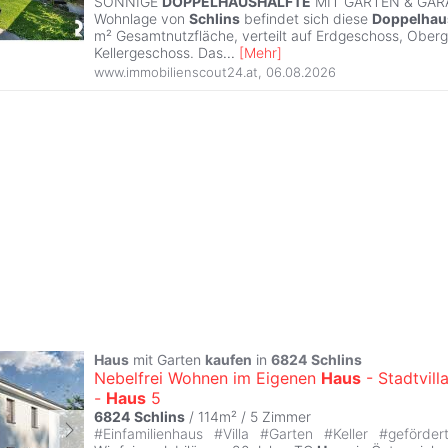
SONNIGE
DOPPELHAUSHÄLFTE
MIT GARTEN & GARAG
Wohnlage von
Schlins
befindet sich diese
Doppelhau
m² Gesamtnutzfläche, verteilt auf Erdgeschoss, Ober
Kellergeschoss. Das
...
[
Mehr
]
www.immobilienscout24.at
,
06.08.2026
Haus
mit Garten
kaufen
in
6824
Schlins
Nebelfrei Wohnen im Eigenen
Haus
- Stadtvill
-
Haus
5
6824
Schlins
/ 114m² /
5 Zimmer
#
Einfamilienhaus
#
Villa
#
Garten
#
Keller
#
geförder