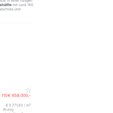
E In einer ruhigen
shälfte
mit rund 160
geschoss und
a 110
€ 658.000,-
€ 5.771,93 / m²
ZurÃ
t
#
ruhig