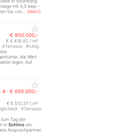
sowie in Vorarlberg
Anlage mit 4,5 kwp -
ten Sie von
...
[
Mehr
]
€ 950.000,-
€ 6.418,92 / m²
#
Terrasse
#
ruhig
eses
gentümer, die Wert
ität legen. Auf
 4-
€ 660.000,-
€ 6.513,37 / m²
glichkeit
#
Terrasse
 zum Tag der
h in
Schlins
ein.
nsere Ansprechpartner