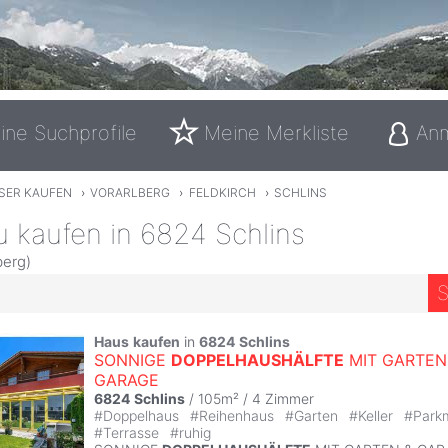
ine Suchprofile
Meine Merkliste
An
SER KAUFEN
›
VORARLBERG
›
FELDKIRCH
›
SCHLINS
 kaufen in 6824 Schlins
berg)
S
Haus
kaufen
in
6824
Schlins
SONNIGE
DOPPELHAUSHÄLFTE
MIT GARTEN
GARAGE
6824
Schlins
/ 105m² /
4 Zimmer
#
Doppelhaus
#
Reihenhaus
#
Garten
#
Keller
#
Parkm
#
Terrasse
#
ruhig