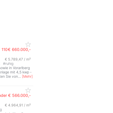
a 110
€ 660.000,-
€ 5.789,47 / m²
ZurÃ
t
#
ruhig
sowie in Vorarlberg
Anlage mit 4,5 kwp -
ten Sie von
...
[
Mehr
]
der
€ 566.000,-
€ 4.964,91 / m²
ZurÃ
ig