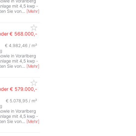
sowie in Vorarlberg
Anlage mit 4,5 kwp -
ten Sie von
...
[
Mehr
]
der
€ 568.000,-
€ 4.982,46 / m²
ZurÃ
ig
sowie in Vorarlberg
Anlage mit 4,5 kwp -
ten Sie von
...
[
Mehr
]
der
€ 579.000,-
€ 5.078,95 / m²
ZurÃ
ig
sowie in Vorarlberg
Anlage mit 4,5 kwp -
ten Sie von
...
[
Mehr
]