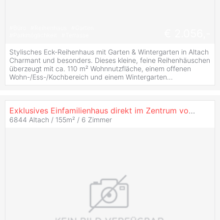
#
Büro
#
Reihenhaus
#
Garten
€ 2.056,-
#
Parkmöglichkeit
#
Terrasse
Stylisches Eck-Reihenhaus mit Garten & Wintergarten in Altach
Charmant und besonders. Dieses kleine, feine Reihenhäuschen
überzeugt mit ca. 110 m² Wohnnutzfläche, einem offenen
Wohn-/Ess-/Kochbereich und einem Wintergarten...
Exklusives Einfamilienhaus direkt im Zentrum von Altach zu
6844 Altach / 155m² /
6 Zimmer