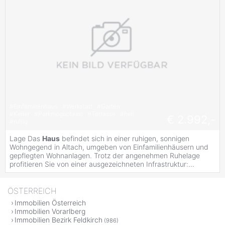
#
Einfamilienhaus
#
Werkstatt
#
Garten
#
Keller
#
Parkmöglichkeit
#
Terrasse
#
hell
€ 2.992,-
#
ruhig
Lage Das
Haus
befindet sich in einer ruhigen, sonnigen
Wohngegend in Altach, umgeben von Einfamilienhäusern und
gepflegten Wohnanlagen. Trotz der angenehmen Ruhelage
profitieren Sie von einer ausgezeichneten Infrastruktur:...
ÖSTERREICH
Immobilien Österreich
Immobilien Vorarlberg
Immobilien Bezirk Feldkirch
(986)