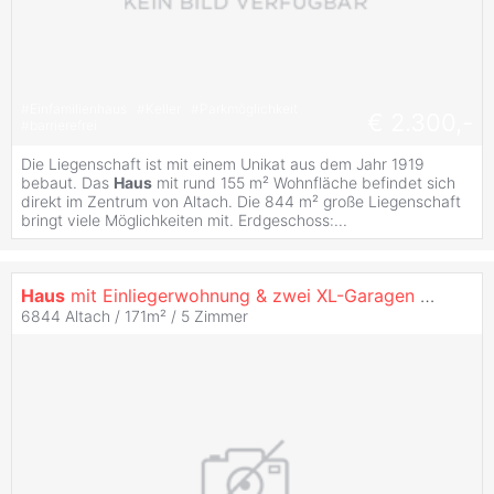
#
Einfamilienhaus
#
Keller
#
Parkmöglichkeit
€ 2.300,-
#
barrierefrei
Die Liegenschaft ist mit einem Unikat aus dem Jahr 1919
bebaut. Das
Haus
mit rund 155 m² Wohnfläche befindet sich
direkt im Zentrum von Altach. Die 844 m² große Liegenschaft
bringt viele Möglichkeiten mit. Erdgeschoss:...
Haus
mit Einliegerwohnung & zwei XL-Garagen zum
Mie
6844 Altach / 171m² /
5 Zimmer