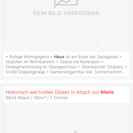
#
Büro
#
Einfamilienhaus
#
Parkmöglichkeit
€ 2.154,-
#
Terrasse
#
hell
#
ruhig
+ Ruhige Wohngegend +
Haus
ist am Ende der Sackgasse +
Holzofen im Wohnbereich + Sauna mit Ruheraum +
Einliegerwohnnung im Obergeschoss + Überdachter Sitzplatz +
Große Doppelgarage + Gartensitzgarnitur inkl. Sonnenschirm...
Historisch wertvolles Objekt in Altach zur
Miete
6844 Altach / 180m² /
7 Zimmer