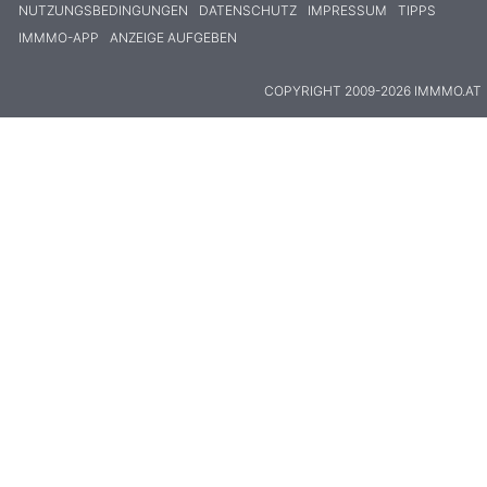
NUTZUNGSBEDINGUNGEN
DATENSCHUTZ
IMPRESSUM
TIPPS
IMMMO-APP
ANZEIGE AUFGEBEN
COPYRIGHT 2009-2026 IMMMO.AT