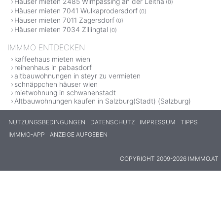
Häuser mieten 2485 Wimpassing an der Leitha
(0)
Häuser mieten 7041 Wulkaprodersdorf
(0)
Häuser mieten 7011 Zagersdorf
(0)
Häuser mieten 7034 Zillingtal
(0)
IMMMO ENTDECKEN
kaffeehaus mieten wien
reihenhaus in pabasdorf
altbauwohnungen in steyr zu vermieten
schnäppchen häuser wien
mietwohnung in schwanenstadt
Altbauwohnungen kaufen in Salzburg(Stadt) (Salzburg)
NUTZUNGSBEDINGUNGEN
DATENSCHUTZ
IMPRESSUM
TIPPS
IMMMO-APP
ANZEIGE AUFGEBEN
COPYRIGHT 2009-2026 IMMMO.AT