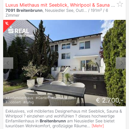
Luxus Miethaus mit Seeblick, Whirlpool & Sauna | voll möbliert | Nähe Wien
7091
Breitenbrunn
, Neusiedler See, Outl... / 191m² /
6
Zimmer
#
Einfamilienhaus
#
Garten
#
Terrasse
€ 2.700,-
#
möbliert
#
ruhig
Exklusives, voll möbliertes Designerhaus mit Seeblick, Sauna &
Whirlpool ? einziehen und wohlfühlen ? dieses hochwertige
Einfamilienhaus in
Breitenbrunn
am Neusiedler See bietet
luxuriösen Wohnkomfort, großzügige Räume
...
[
Mehr
]