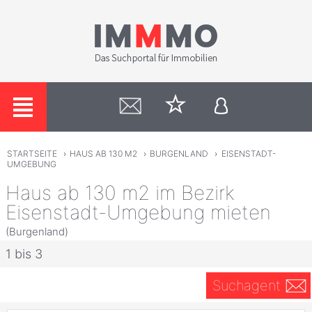
STARTSEITE
›
HAUS AB 130 M2
›
BURGENLAND
›
EISENSTADT-
UMGEBUNG
Haus ab 130 m2 im Bezirk
Eisenstadt-Umgebung mieten
(Burgenland)
1 bis 3
Suchagent