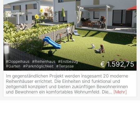
#
Doppelhaus
#
Reihenhaus
#
Erstbezug
€ 1.592,75
#
Garten
#
Parkmöglichkeit
#
Terrasse
Im gegenständlichen Projekt werden insgesamt 20 moderne
Reihenhäuser errichtet. Die Einheiten sind funktional und
zeitgemäß konzipiert und bieten zukünftigen Bewohnerinnen
und Bewohnern ein komfortables Wohnumfeld. Die
...
[
Mehr
]