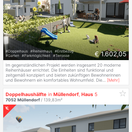
#
Doppelhaus
#
Reihenhaus
#
Erstbezug
€ 1.602,05
#
Garten
#
Parkmöglichkeit
#
Terrasse
Im gegenständlichen Projekt werden insgesamt 20 moderne
Reihenhäuser errichtet. Die Einheiten sind funktional und
zeitgemäß konzipiert und bieten zukünftigen Bewohnerinnen
und Bewohnern ein komfortables Wohnumfeld. Die
...
[
Mehr
]
Doppelhaushälfte
in
Müllendorf
,
Haus
5
7052
Müllendorf
/ 139,83m²