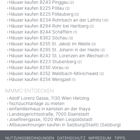
Häuser kaufen 8243 Pinggau
(2)
Häuser kaufen 8225 Pöllau
(3)
Häuser kaufen 8225 Pöllauberg
(0)
Häuser kaufen 8234 Rohrbach an der Lafnitz
(10)
Häuser kaufen 8294 Rohr bei Hartberg
(2)
Häuser kaufen 8244 Schäffern
(1)
Häuser kaufen 8362 Söchau
(3)
Häuser kaufen 8255 St. Jakob im Walde
(0)
Häuser kaufen 8295 St. Johann in der Haide
(3)
Häuser kaufen 8242 St. Lorenzen am Wechsel
(7)
Häuser kaufen 8223 Stubenberg
(2)
Häuser kaufen 8250 Vorau
(4)
Häuser kaufen 8252 Waldbach-Mönichwald
(2)
Häuser kaufen 8254 Wenigzell
(1)
IMMMO ENTDECKEN
Adolf Lorenz Gasse, 1130 Wien Hietzing
fischzuchtanlage zu mieten
einfamilienhaus in karlstein an der thaya
Landesgerichtsstraße, 7000 Eisenstadt
Josefinengasse, 1020 Wien Leopoldstadt
Altbauwohnungen kaufen in Salzburg(Stadt) (Salzburg)
NUTZUNGSBEDINGUNGEN
DATENSCHUTZ
IMPRESSUM
TIPPS