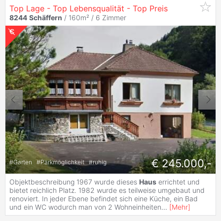
Top Lage - Top Lebensqualität - Top Preis
8244
Schäffern
/ 160m² /
6 Zimmer
€ 245.000,-
#
Garten
#
Parkmöglichkeit
#
ruhig
Objektbeschreibung 1967 wurde dieses
Haus
errichtet und
bietet reichlich Platz. 1982 wurde es teilweise umgebaut und
renoviert. In jeder Ebene befindet sich eine Küche, ein Bad
und ein WC wodurch man von 2 Wohneinheiten
...
[
Mehr
]