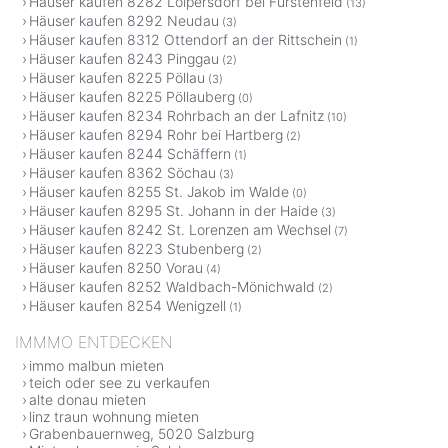
Häuser kaufen 8282 Loipersdorf bei Fürstenfeld
(13)
Häuser kaufen 8292 Neudau
(3)
Häuser kaufen 8312 Ottendorf an der Rittschein
(1)
Häuser kaufen 8243 Pinggau
(2)
Häuser kaufen 8225 Pöllau
(3)
Häuser kaufen 8225 Pöllauberg
(0)
Häuser kaufen 8234 Rohrbach an der Lafnitz
(10)
Häuser kaufen 8294 Rohr bei Hartberg
(2)
Häuser kaufen 8244 Schäffern
(1)
Häuser kaufen 8362 Söchau
(3)
Häuser kaufen 8255 St. Jakob im Walde
(0)
Häuser kaufen 8295 St. Johann in der Haide
(3)
Häuser kaufen 8242 St. Lorenzen am Wechsel
(7)
Häuser kaufen 8223 Stubenberg
(2)
Häuser kaufen 8250 Vorau
(4)
Häuser kaufen 8252 Waldbach-Mönichwald
(2)
Häuser kaufen 8254 Wenigzell
(1)
IMMMO ENTDECKEN
immo malbun mieten
teich oder see zu verkaufen
alte donau mieten
linz traun wohnung mieten
Grabenbauernweg, 5020 Salzburg