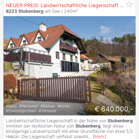
NEUER PREIS: Landwirtschaftliche Liegenschaft nahe
St
8223
Stubenberg
am See / 240m²
#
Büro
#
Werkstatt
#
Balkon
#
Keller
€ 640.000,-
#
Parkmöglichkeit
#
Terrasse
Landwirtschaftliche Liegenschaft in der Nähe von
Stubenberg
Inmitten der idyllischen Natur von
Stubenberg
, liegt diese
einzigartige Landwirtschaft mit einer Grundfläche von etwa 5,5
Hektar. Die Liegenschaft umfasst sowohl
...
[
Mehr
]