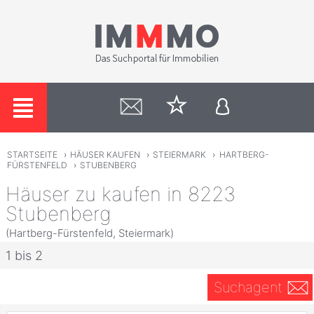
STARTSEITE
›
HÄUSER KAUFEN
›
STEIERMARK
›
HARTBERG-
FÜRSTENFELD
›
STUBENBERG
Häuser zu kaufen in 8223
Stubenberg
(Hartberg-Fürstenfeld, Steiermark)
1 bis 2
Suchagent