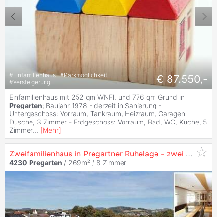
#
Einfamilienhaus
#
Parkmöglichkeit
€ 87.550,-
#
Versteigerung
Einfamilienhaus mit 252 qm WNFl. und 776 qm Grund in
Pregarten
; Baujahr 1978 - derzeit in Sanierung -
Untergeschoss: Vorraum, Tankraum, Heizraum, Garagen,
Dusche, 3 Zimmer - Erdgeschoss: Vorraum, Bad, WC, Küche, 5
Zimmer
...
[
Mehr
]
Zweifamilienhaus in Pregartner Ruhelage - zwei getrennte Wohneinheiten auf 269 m² Wohnfläche
4230
Pregarten
/ 269m² /
8 Zimmer