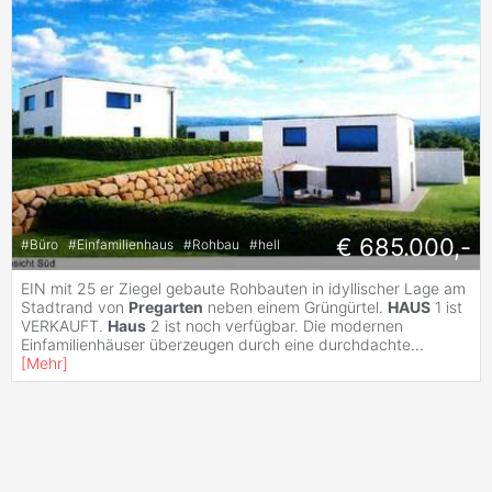
€ 685.000,-
#
Büro
#
Einfamilienhaus
#
Rohbau
#
hell
EIN mit 25 er Ziegel gebaute Rohbauten in idyllischer Lage am
Stadtrand von
Pregarten
neben einem Grüngürtel.
HAUS
1 ist
VERKAUFT.
Haus
2 ist noch verfügbar. Die modernen
Einfamilienhäuser überzeugen durch eine durchdachte
...
[
Mehr
]