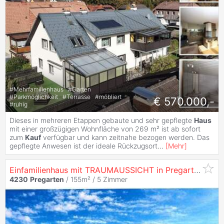
#
Mehrfamilienhaus
#
Garten
#
Parkmöglichkeit
#
Terrasse
#
möbliert
€ 570.000,-
#
ruhig
Dieses in mehreren Etappen gebaute und sehr gepflegte
Haus
mit einer großzügigen Wohnfläche von 269 m² ist ab sofort
zum
Kauf
verfügbar und kann zeitnahe bezogen werden. Das
gepflegte Anwesen ist der ideale Rückzugsort
...
[
Mehr
]
Einfamilienhaus mit TRAUMAUSSICHT in Pregartsdorf am Stadtrand von
4230
Pregarten
/ 155m² /
5 Zimmer