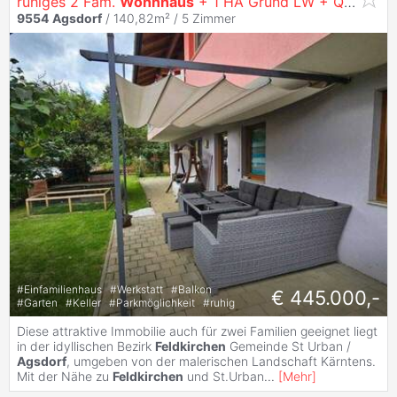
ruhiges 2 Fam.
Wohnhaus
+ 1 HA Grund LW + Quelle in
9554
Agsdorf
/ 140,82m² /
5 Zimmer
#
Einfamilienhaus
#
Werkstatt
#
Balkon
€ 445.000,-
#
Garten
#
Keller
#
Parkmöglichkeit
#
ruhig
Diese attraktive Immobilie auch für zwei Familien geeignet liegt
in der idyllischen Bezirk
Feldkirchen
Gemeinde St Urban /
Agsdorf
, umgeben von der malerischen Landschaft Kärntens.
Mit der Nähe zu
Feldkirchen
und St.Urban
...
[
Mehr
]