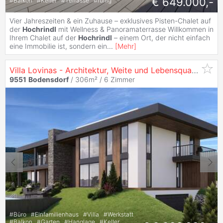
€ 649.000,-
#
Balkon
#
Keller
#
Terrasse
#
ruhig
Vier Jahreszeiten & ein Zuhause – exklusives Pisten-Chalet auf
der
Hochrindl
mit Wellness & Panoramaterrasse Willkommen in
Ihrem Chalet auf der
Hochrindl
– einem Ort, der nicht einfach
eine Immobilie ist, sondern ein
...
[
Mehr
]
Villa Lovinas - Architektur, Weite und Lebensqualität Über dem Ossiacher See
9551
Bodensdorf
/ 306m² /
6 Zimmer
#
Büro
#
Einfamilienhaus
#
Villa
#
Werkstatt
#
Balkon
#
Garten
#
Hanglage
#
Keller