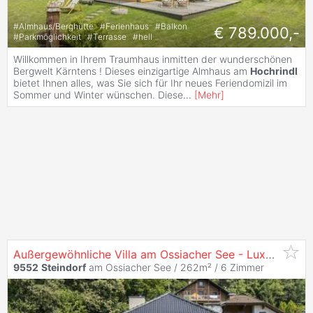
#
Almhaus/Berghütte
#
Ferienhaus
#
Balkon
€ 789.000,-
#
Parkmöglichkeit
#
Terrasse
#
hell
Willkommen in Ihrem Traumhaus inmitten der wunderschönen
Bergwelt Kärntens ! Dieses einzigartige Almhaus am
Hochrindl
bietet Ihnen alles, was Sie sich für Ihr neues Feriendomizil im
Sommer und Winter wünschen. Diese
...
[
Mehr
]
Außergewöhnliche Villa am Ossiacher See - Luxus Neu Definiert
9552
Steindorf
am Ossiacher See / 262m² /
6 Zimmer