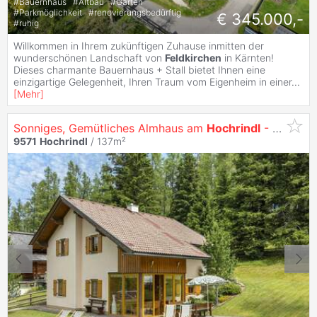
#
Bauernhaus
#
Altbau
#
Garten
#
Parkmöglichkeit
#
renovierungsbedürftig
€ 345.000,-
#
ruhig
Willkommen in Ihrem zukünftigen Zuhause inmitten der
wunderschönen Landschaft von
Feldkirchen
in Kärnten!
Dieses charmante Bauernhaus + Stall bietet Ihnen eine
einzigartige Gelegenheit, Ihren Traum vom Eigenheim in einer
...
[
Mehr
]
Sonniges, Gemütliches Almhaus am
Hochrindl
- Nur 3 Gehminuten zur Skipiste!
9571
Hochrindl
/ 137m²