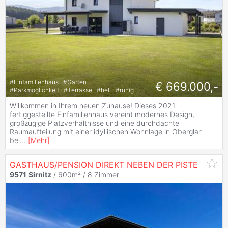
#
Einfamilienhaus
#
Garten
€ 669.000,-
#
Parkmöglichkeit
#
Terrasse
#
hell
#
ruhig
Willkommen in Ihrem neuen Zuhause! Dieses 2021
fertiggestellte Einfamilienhaus vereint modernes Design,
großzügige Platzverhältnisse und eine durchdachte
Raumaufteilung mit einer idyllischen Wohnlage in Oberglan
bei
...
[
Mehr
]
GASTHAUS/PENSION DIREKT NEBEN DER PISTE
9571
Sirnitz
/ 600m² /
8 Zimmer