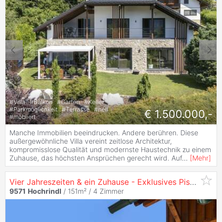
#
Villa
#
Balkon
#
Garten
#
Keller
#
Parkmöglichkeit
#
Terrasse
#
hell
€ 1.500.000,-
#
möbliert
Manche Immobilien beeindrucken. Andere berühren. Diese
außergewöhnliche Villa vereint zeitlose Architektur,
kompromisslose Qualität und modernste Haustechnik zu einem
Zuhause, das höchsten Ansprüchen gerecht wird. Auf
...
[
Mehr
]
Vier Jahreszeiten & ein Zuhause - Exklusives Pisten-Chalet auf der
9571
Hochrindl
/ 151m² /
4 Zimmer