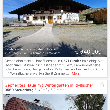
#
Mehrfamilienhaus
#
Balkon
#
Keller
€ 640.000,-
#
Parkmöglichkeit
#
Terrasse
#
möbliert
Dieses charmante Hotel/Pension in
9571
Sirnitz
im Schigebiet
Hochrindl
ist ideal für Gastgeber mit Herz, Familienbetriebe
oder Investoren, die ganzjährig Potenzial suchen. Auf ca. 600
m² Wohnfläche erwarten Sie 8 Zimmer,
...
[
Mehr
]
Gepflegtes
Haus
mit Wintergarten in idyllischer unverbaubarer Lage
9560
Steuerberg
/ 143m² /
6 Zimmer