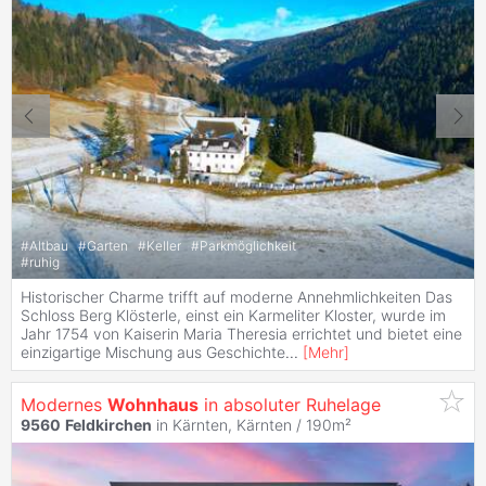
#
Altbau
#
Garten
#
Keller
#
Parkmöglichkeit
#
ruhig
Historischer Charme trifft auf moderne Annehmlichkeiten Das
Schloss Berg Klösterle, einst ein Karmeliter Kloster, wurde im
Jahr 1754 von Kaiserin Maria Theresia errichtet und bietet eine
einzigartige Mischung aus Geschichte
...
[
Mehr
]
Modernes
Wohnhaus
in absoluter Ruhelage
9560
Feldkirchen
in Kärnten, Kärnten / 190m²