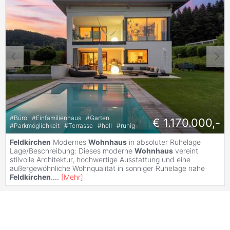
#
Büro
#
Einfamilienhaus
#
Garten
€ 1.170.000,-
#
Parkmöglichkeit
#
Terrasse
#
hell
#
ruhig
Feldkirchen
Modernes
Wohnhaus
in absoluter Ruhelage
Lage/Beschreibung: Dieses moderne
Wohnhaus
vereint
stilvolle Architektur, hochwertige Ausstattung und eine
außergewöhnliche Wohnqualität in sonniger Ruhelage nahe
Feldkirchen
.
...
[
Mehr
]