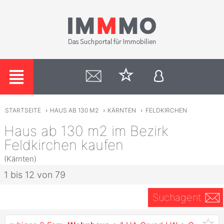
STARTSEITE
›
HAUS AB 130 M2
›
KÄRNTEN
›
FELDKIRCHEN
Haus ab 130 m2 im Bezirk
Feldkirchen kaufen
(Kärnten)
1 bis 12 von 79
Suchagent