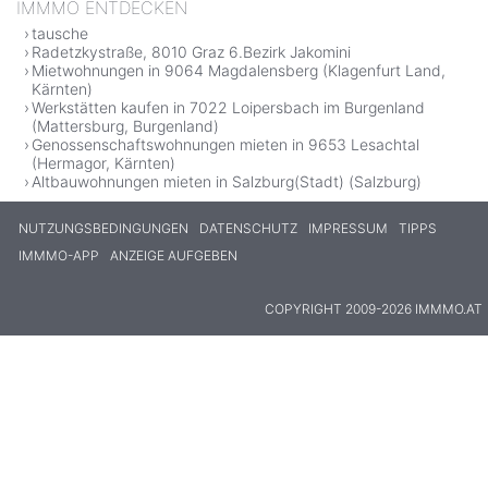
IMMMO ENTDECKEN
tausche
Radetzkystraße, 8010 Graz 6.Bezirk Jakomini
Mietwohnungen in 9064 Magdalensberg (Klagenfurt Land,
Kärnten)
Werkstätten kaufen in 7022 Loipersbach im Burgenland
(Mattersburg, Burgenland)
Genossenschaftswohnungen mieten in 9653 Lesachtal
(Hermagor, Kärnten)
Altbauwohnungen mieten in Salzburg(Stadt) (Salzburg)
NUTZUNGSBEDINGUNGEN
DATENSCHUTZ
IMPRESSUM
TIPPS
IMMMO-APP
ANZEIGE AUFGEBEN
COPYRIGHT 2009-2026 IMMMO.AT