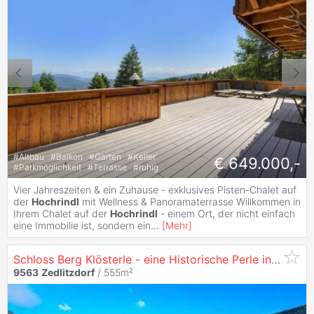
#
Altbau
#
Balkon
#
Garten
#
Keller
€ 649.000,-
#
Parkmöglichkeit
#
Terrasse
#
ruhig
Vier Jahreszeiten & ein Zuhause - exklusives Pisten-Chalet auf
der
Hochrindl
mit Wellness & Panoramaterrasse Willkommen in
Ihrem Chalet auf der
Hochrindl
- einem Ort, der nicht einfach
eine Immobilie ist, sondern ein
...
[
Mehr
]
Schloss Berg Klösterle - eine Historische Perle in den Nockbergen
9563
Zedlitzdorf
/ 555m²