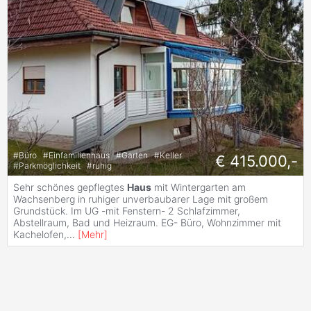
#
Büro
#
Einfamilienhaus
#
Garten
#
Keller
€ 415.000,-
#
Parkmöglichkeit
#
ruhig
Sehr schönes gepflegtes
Haus
mit Wintergarten am
Wachsenberg in ruhiger unverbaubarer Lage mit großem
Grundstück. Im UG -mit Fenstern- 2 Schlafzimmer,
Abstellraum, Bad und Heizraum. EG- Büro, Wohnzimmer mit
Kachelofen,
...
[
Mehr
]