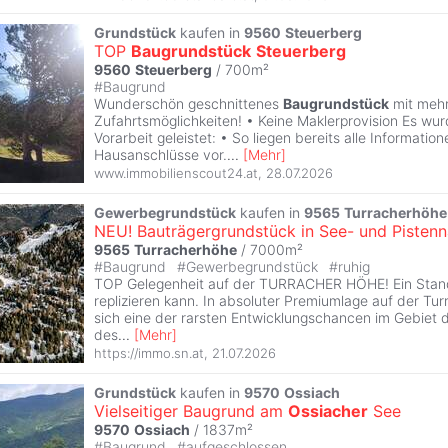
Grundstück
kaufen in
9560
Steuerberg
TOP
Baugrundstück
Steuerberg
9560
Steuerberg
/ 700m²
#
Baugrund
Wunderschön geschnittenes
Baugrundstück
mit meh
Zufahrtsmöglichkeiten! • Keine Maklerprovision Es wur
Vorarbeit geleistet: • So liegen bereits alle Information
Hausanschlüsse vor.
...
[
Mehr
]
www.immobilienscout24.at
,
28.07.2026
Gewerbegrundstück
kaufen in
9565
Turracherhöhe
NEU! Bauträgergrundstück in See- und Pistenn
9565
Turracherhöhe
/ 7000m²
#
Baugrund
#
Gewerbegrundstück
#
ruhig
TOP Gelegenheit auf der TURRACHER HÖHE! Ein Stand
replizieren kann. In absoluter Premiumlage auf der Tu
sich eine der rarsten Entwicklungschancen im Gebiet
des
...
[
Mehr
]
https://immo.sn.at
,
21.07.2026
Grundstück
kaufen in
9570
Ossiach
Vielseitiger Baugrund am
Ossiacher
See
9570
Ossiach
/ 1837m²
#
Baugrund
#
aufgeschlossen