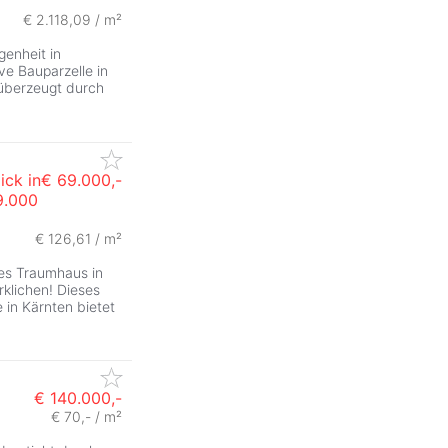
€ 2.118,09 / m²
genheit in
ve Bauparzelle in
berzeugt durch
ick in
€ 69.000,-
9.000
ZurÃ
€ 126,61 / m²
hes Traumhaus in
rklichen! Dieses
 in Kärnten bietet
€ 140.000,-
€ 70,- / m²
ZurÃ