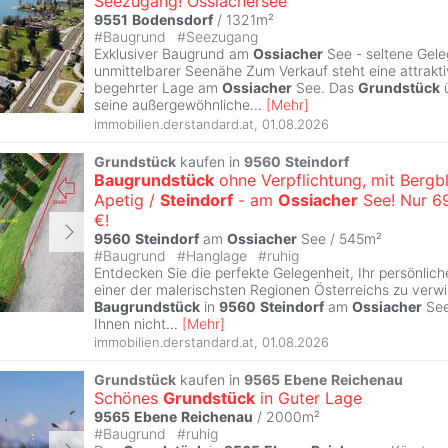
Seezugang! Ossiachersee
9551
Bodensdorf
/ 1321m²
#
Baugrund
#
Seezugang
Exklusiver Baugrund am
Ossiacher
See - seltene Gele
unmittelbarer Seenähe Zum Verkauf steht eine attrakti
begehrter Lage am
Ossiacher
See. Das
Grundstück
ü
seine außergewöhnliche
...
[
Mehr
]
immobilien.derstandard.at
,
01.08.2026
Grundstück
kaufen in
9560
Steindorf
Baugrundstück
ohne Verpflichtung, mit Bergbl
Apetig /
Steindorf
- am
Ossiacher
See! Nur 6
€!
9560
Steindorf
am
Ossiacher
See / 545m²
#
Baugrund
#
Hanglage
#
ruhig
Entdecken Sie die perfekte Gelegenheit, Ihr persönlic
einer der malerischsten Regionen Österreichs zu verwi
Baugrundstück
in
9560
Steindorf
am
Ossiacher
See
Ihnen nicht
...
[
Mehr
]
immobilien.derstandard.at
,
01.08.2026
Grundstück
kaufen in
9565
Ebene
Reichenau
Schönes
Grundstück
in Guter Lage
9565
Ebene
Reichenau
/ 2000m²
#
Baugrund
#
ruhig