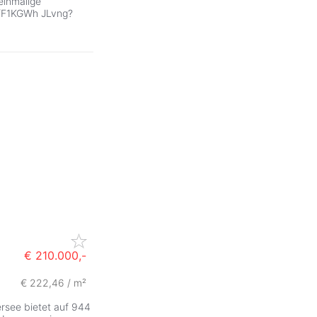
 einmalige
s/F1KGWh JLvng?
€ 210.000,-
€ 222,46 / m²
rsee bietet auf 944