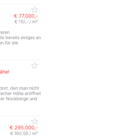
€ 77.000,-
€ 110,- / m²
reren
de bereits einiges an
en für die
ähe!
ort, den man nicht
rracher Höhe eröffnet
 der Nockberge und
€ 295.000,-
€ 160,59 / m²