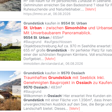
m² viel Raum für Ihr persönliches Zuhause in Seenähe.
Gehminuten erreichen Sie den Badestrand ? ideal für F
Ruhesuchende und Naturliebhaber.
...
[
Mehr
]
https://immo.sn.at
,
06.08.2026
Grundstück
kaufen in
9554
St
.
Urban
St
.
Urban
- zwischen
Simonhöhe
und Urbanse
Mit Unverbaubarem Panoramablick.
9554
St
.
Urban
/ 655m²
#
Baugrund
#
aufgeschlossen
Objektbeschreibung Auf ca. 970 m Seehöhe erwartet S
655 m² große
Grundstück
- Ihr perfekter Platz für n
einer der schönsten Regionen Kärntens. Voll erschloss
Dorfgebiet
...
[
Mehr
]
immobilien.derstandard.at
,
06.08.2026
Grundstück
kaufen in
9570
Ossiach
Traumhaftes
Grundstück
mit Seeblick Inkl.
Genehmigten Bauprojekt in
Ossiach
zu Kaufen
9570
Ossiach
/ 483m²
#
Baugrund
Willkommen in
Ossiach
! Hier erwartet Ihre Kunden e
Grundstück
mit einer Fläche von 1.356m², dass ihnen
unvergleichlichen Ausblick auf den See, die Berge un
Landschaft bietet. Dieses
...
[
Mehr
]