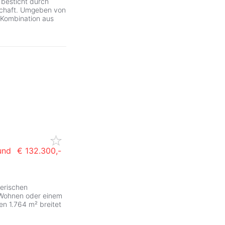
 besticht durch
dschaft. Umgeben von
e Kombination aus
und
€ 132.300,-
ZurÃ
erischen
m Wohnen oder einem
en 1.764 m² breitet