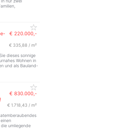
 In nur zwei
amilien,
e-
€ 220.000,-
€ 335,88 / m²
ZurÃ
ie dieses sonnige
aturnahes Wohnen in
en und als Bauland-
€ 830.000,-
!
€ 1.718,43 / m²
ZurÃ
in atemberaubendes
 einen
d die umliegende