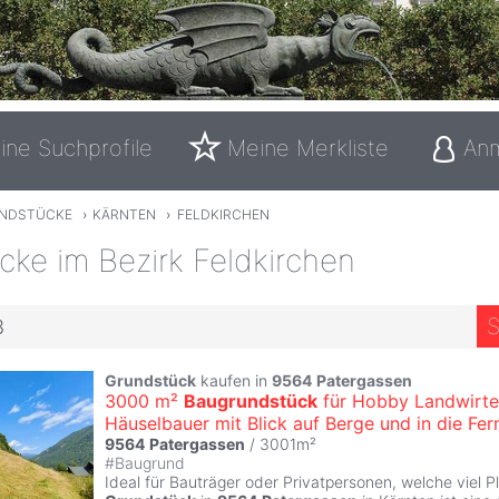
ine Suchprofile
Meine Merkliste
An
NDSTÜCKE
›
KÄRNTEN
›
FELDKIRCHEN
ke im Bezirk Feldkirchen
S
8
Grundstück
kaufen in
9564
Patergassen
3000 m²
Baugrundstück
für Hobby Landwirte
Häuselbauer mit Blick auf Berge und in die Fer
9564
Patergassen
/ 3001m²
#
Baugrund
Ideal für Bauträger oder Privatpersonen, welche viel P