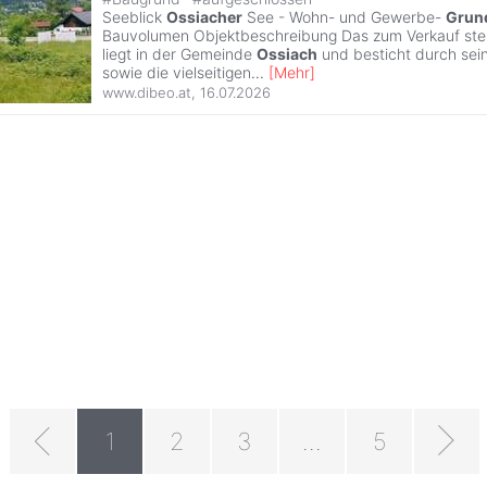
Seeblick
Ossiacher
See - Wohn- und Gewerbe-
Grun
Bauvolumen Objektbeschreibung Das zum Verkauf st
liegt in der Gemeinde
Ossiach
und besticht durch sein
sowie die vielseitigen
...
[
Mehr
]
www.dibeo.at
,
16.07.2026
1
2
3
...
5