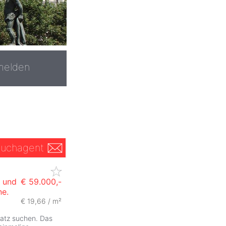
melden
uchagent
 und
€ 59.000,-
ne.
€ 19,66 / m²
latz suchen. Das