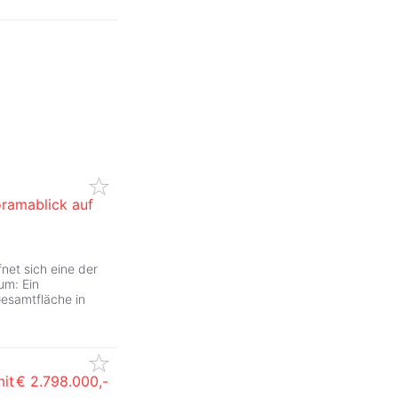
oramablick auf
ZurÃ
net sich eine der
um: Ein
esamtfläche in
it
€ 2.798.000,-