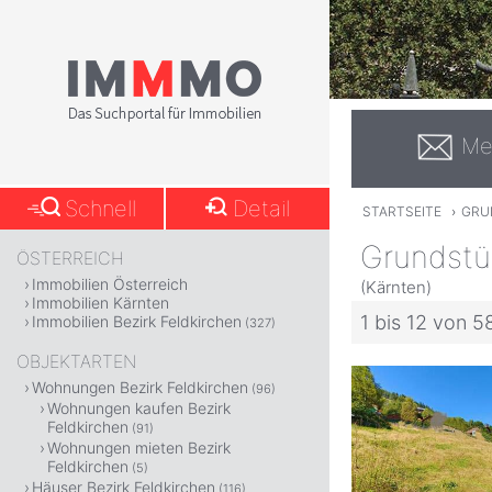
Me
Schnell
Detail
STARTSEITE
›
GRU
Grundstüc
ÖSTERREICH
Immobilien Österreich
(Kärnten)
Immobilien Kärnten
1 bis 12 von 5
Immobilien Bezirk Feldkirchen
(327)
OBJEKTARTEN
Wohnungen Bezirk Feldkirchen
(96)
Wohnungen kaufen Bezirk
Feldkirchen
(91)
Wohnungen mieten Bezirk
Feldkirchen
(5)
Häuser Bezirk Feldkirchen
(116)