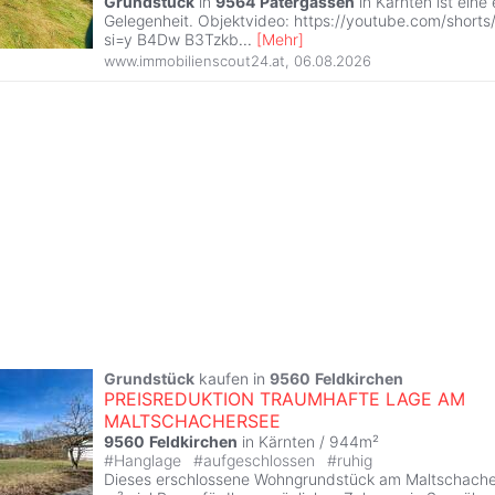
Grundstück
in
9564
Patergassen
in Kärnten ist eine
Gelegenheit. Objektvideo: https://youtube.com/short
si=y B4Dw B3Tzkb
...
[
Mehr
]
www.immobilienscout24.at
,
06.08.2026
Grundstück
kaufen in
9560
Feldkirchen
PREISREDUKTION TRAUMHAFTE LAGE AM
MALTSCHACHERSEE
9560
Feldkirchen
in Kärnten / 944m²
#
Hanglage
#
aufgeschlossen
#
ruhig
Dieses erschlossene Wohngrundstück am Maltschache