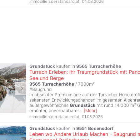
immobilien.derstandard.at
,
04.08.2026
Grundstück
kaufen in
9565
Turracherhöhe
Turrach Erleben: ihr Traumgrundstück mit Pan
See und Berge
9565
Turracherhöhe
/ 7000m²
#
Baugrund
In absoluter Premiumlage auf der Turracher Höhe eröff
seltensten Entwicklungschancen im gesamten Alpenra
außergewöhnliches
Grundstück
mit rund 14.000 m² G
erhöhter, unverbaubarer
...
[
Mehr
]
immobilien.derstandard.at
,
01.08.2026
Grundstück
kaufen in
9551
Bodensdorf
Leben wo Andere Urlaub Machen - Baugrund m