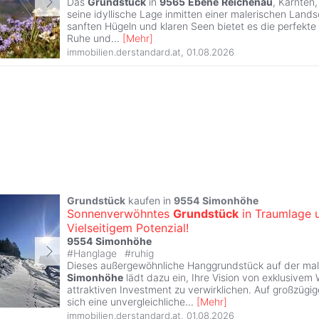
Das
Grundstück
in
9565
Ebene
Reichenau
, Kärnten,
seine idyllische Lage inmitten einer malerischen Lan
sanften Hügeln und klaren Seen bietet es die perfekt
Ruhe und
...
[
Mehr
]
immobilien.derstandard.at
,
01.08.2026
Grundstück
kaufen in
9554
Simonhöhe
Sonnenverwöhntes
Grundstück
in Traumlage 
Vielseitigem Potenzial!
9554
Simonhöhe
#
Hanglage
#
ruhig
Dieses außergewöhnliche Hanggrundstück auf der mal
Simonhöhe
lädt dazu ein, Ihre Vision von exklusive
attraktiven Investment zu verwirklichen. Auf großzügig
sich eine unvergleichliche
...
[
Mehr
]
immobilien.derstandard.at
,
01.08.2026