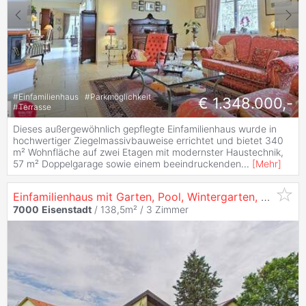
#
Einfamilienhaus
#
Parkmöglichkeit
€ 1.348.000,-
#
Terrasse
Dieses außergewöhnlich gepflegte Einfamilienhaus wurde in
hochwertiger Ziegelmassivbauweise errichtet und bietet 340
m² Wohnfläche auf zwei Etagen mit modernster Haustechnik,
57 m² Doppelgarage sowie einem beeindruckenden
...
[
Mehr
]
Einfamilienhaus mit Garten, Pool, Wintergarten, Kamin und viel Potenzial
7000
Eisenstadt
/ 138,5m² /
3 Zimmer