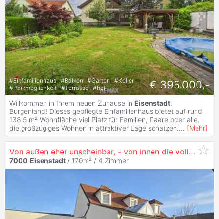
#
Einfamilienhaus
#
Balkon
#
Garten
#
Keller
€ 395.000,-
#
Parkmöglichkeit
#
Terrasse
#
hell
Willkommen in Ihrem neuen Zuhause in
Eisenstadt
,
Burgenland! Dieses gepflegte Einfamilienhaus bietet auf rund
138,5 m² Wohnfläche viel Platz für Familien, Paare oder alle,
die großzügiges Wohnen in attraktiver Lage schätzen.
...
[
Mehr
]
Von außen eher unscheinbar, - von innen die volle Ladung Wohlfühlgefühl!
7000
Eisenstadt
/ 170m² /
4 Zimmer