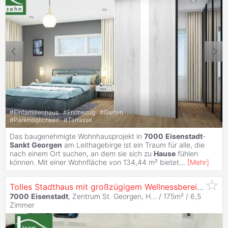
#
Einfamilienhaus
#
Erstbezug
#
Garten
#
Parkmöglichkeit
#
Terrasse
Das baugenehmigte Wohnhausprojekt in
7000
Eisenstadt
-
Sankt
Georgen
am Leithagebirge ist ein Traum für alle, die
nach einem Ort suchen, an dem sie sich zu
Hause
fühlen
können. Mit einer Wohnfläche von 134,44 m² bietet
...
[
Mehr
]
Tolles Stadthaus mit großzügigem Wellnessbereich ... alles neuwertig & am neuesten Stand der Technik! (zusätzliches Büro/Lager mit ca. 120m²)
7000
Eisenstadt
, Zentrum St. Georgen, H... / 175m² /
6,5
Zimmer