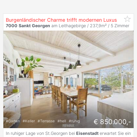
Burgenländischer Charme trifft modernen Luxus
7000
Sankt
Georgen
am Leithagebirge / 237,9m² /
5 Zimmer
€ 850.000,-
#
Garten
#
Keller
#
Terrasse
#
hell
#
ruhig
In ruhiger Lage von St.Georgen bei
Eisenstadt
erwartet Sie ein