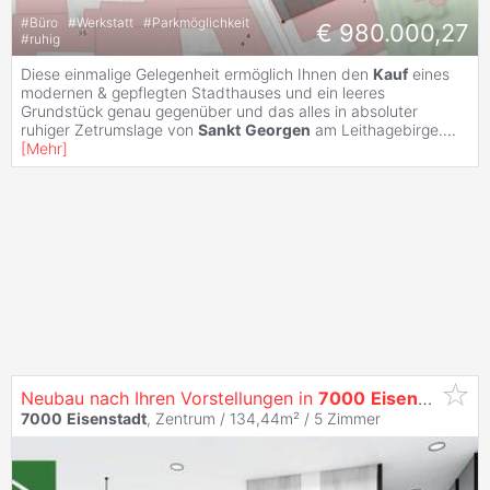
#
Büro
#
Werkstatt
#
Parkmöglichkeit
€ 980.000,27
#
ruhig
Diese einmalige Gelegenheit ermöglich Ihnen den
Kauf
eines
modernen & gepflegten Stadthauses und ein leeres
Grundstück genau gegenüber und das alles in absoluter
ruhiger Zetrumslage von
Sankt
Georgen
am Leithagebirge.
...
[
Mehr
]
Neubau nach Ihren Vorstellungen in
7000
Eisenstadt
-
Sa
7000
Eisenstadt
, Zentrum / 134,44m² /
5 Zimmer