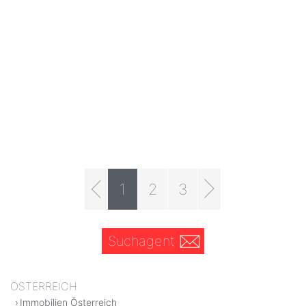
1
2
3
Suchagent
ÖSTERREICH
Immobilien Österreich