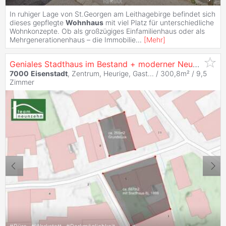
In ruhiger Lage von St.Georgen am Leithagebirge befindet sich
dieses gepflegte
Wohnhaus
mit viel Platz für unterschiedliche
Wohnkonzepte. Ob als großzügiges Einfamilienhaus oder als
Mehrgenerationenhaus – die Immobilie
...
[
Mehr
]
Geniales Stadthaus im Bestand + moderner Neubau mit ca. 134m² Wnfl. gleich gegenüber. (genehmigt & mit ca. 12Monaten Bauzeit)! - JETZT ZUSCHLAGEN
7000
Eisenstadt
, Zentrum, Heurige, Gast... / 300,8m² /
9,5
Zimmer