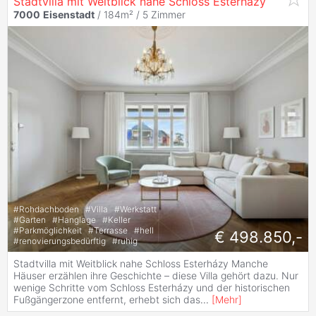
Stadtvilla mit Weitblick nahe Schloss Esterházy
7000
Eisenstadt
/ 184m² /
5 Zimmer
#
Rohdachboden
#
Villa
#
Werkstatt
#
Garten
#
Hanglage
#
Keller
#
Parkmöglichkeit
#
Terrasse
#
hell
€ 498.850,-
#
renovierungsbedürftig
#
ruhig
Stadtvilla mit Weitblick nahe Schloss Esterházy Manche
Häuser erzählen ihre Geschichte – diese Villa gehört dazu. Nur
wenige Schritte vom Schloss Esterházy und der historischen
Fußgängerzone entfernt, erhebt sich das
...
[
Mehr
]