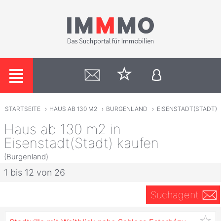
STARTSEITE
›
HAUS AB 130 M2
›
BURGENLAND
›
EISENSTADT(STADT)
Haus ab 130 m2 in
Eisenstadt(Stadt) kaufen
(Burgenland)
1 bis 12 von 26
Suchagent