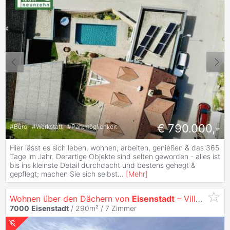
€ 790.000,-
#
Büro
#
Werkstatt
#
Parkmöglichkeit
Hier lässt es sich leben, wohnen, arbeiten, genießen & das 365
Tage im Jahr. Derartige Objekte sind selten geworden - alles ist
bis ins kleinste Detail durchdacht und bestens gehegt &
gepflegt; machen Sie sich selbst
...
[
Mehr
]
Wohnen über den Dächern von
Eisenstadt
– Villa mit spektakulärem Fernblick | ZELLMANN IMMOBILIEN
7000
Eisenstadt
/ 290m² /
7 Zimmer