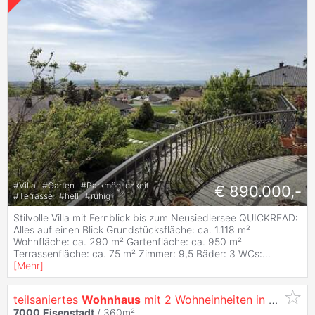
#
Villa
#
Garten
#
Parkmöglichkeit
€ 890.000,-
#
Terrasse
#
hell
#
ruhig
Stilvolle Villa mit Fernblick bis zum Neusiedlersee QUICKREAD:
Alles auf einen Blick Grundstücksfläche: ca. 1.118 m²
Wohnfläche: ca. 290 m² Gartenfläche: ca. 950 m²
Terrassenfläche: ca. 75 m² Zimmer: 9,5 Bäder: 3 WCs:
...
[
Mehr
]
teilsaniertes
Wohnhaus
mit 2 Wohneinheiten in attraktiver Lage und hervorragender Infrastruktur
7000
Eisenstadt
/ 360m²