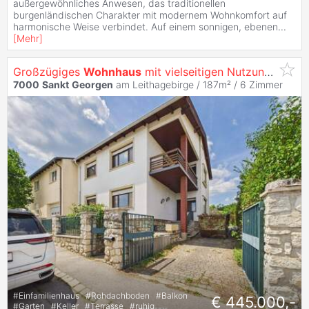
außergewöhnliches Anwesen, das traditionellen
burgenländischen Charakter mit modernem Wohnkomfort auf
harmonische Weise verbindet. Auf einem sonnigen, ebenen
...
[
Mehr
]
Großzügiges
Wohnhaus
mit vielseitigen Nutzungsmöglichkeiten
7000
Sankt
Georgen
am Leithagebirge / 187m² /
6 Zimmer
#
Einfamilienhaus
#
Rohdachboden
#
Balkon
€ 445.000,-
#
Garten
#
Keller
#
Terrasse
#
ruhig