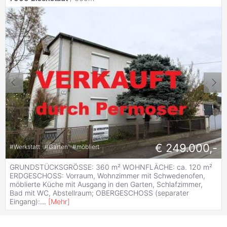
€ 249.000,-
#
Werkstatt
#
Garten
#
möbliert
GRUNDSTÜCKSGRÖSSE: 360 m² WOHNFLÄCHE: ca. 120 m²
ERDGESCHOSS: Vorraum, Wohnzimmer mit Schwedenofen,
möblierte Küche mit Ausgang in den Garten, Schlafzimmer,
Bad mit WC, Abstellraum; OBERGESCHOSS (separater
Eingang):
...
[
Mehr
]