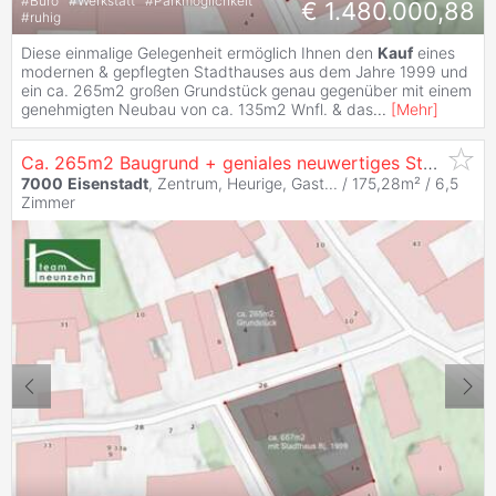
#
Büro
#
Werkstatt
#
Parkmöglichkeit
€ 1.480.000,88
#
ruhig
Diese einmalige Gelegenheit ermöglich Ihnen den
Kauf
eines
modernen & gepflegten Stadthauses aus dem Jahre 1999 und
ein ca. 265m2 großen Grundstück genau gegenüber mit einem
genehmigten Neubau von ca. 135m2 Wnfl. & das
...
[
Mehr
]
Ca. 265m2 Baugrund + geniales neuwertiges Stadthaus gleich gegenüber - JETZT ANFRAGEN
7000
Eisenstadt
, Zentrum, Heurige, Gast... / 175,28m² /
6,5
Zimmer