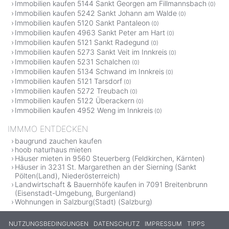
Immobilien kaufen 5144 Sankt Georgen am Fillmannsbach
(0)
Immobilien kaufen 5242 Sankt Johann am Walde
(0)
Immobilien kaufen 5120 Sankt Pantaleon
(0)
Immobilien kaufen 4963 Sankt Peter am Hart
(0)
Immobilien kaufen 5121 Sankt Radegund
(0)
Immobilien kaufen 5273 Sankt Veit im Innkreis
(0)
Immobilien kaufen 5231 Schalchen
(0)
Immobilien kaufen 5134 Schwand im Innkreis
(0)
Immobilien kaufen 5121 Tarsdorf
(0)
Immobilien kaufen 5272 Treubach
(0)
Immobilien kaufen 5122 Überackern
(0)
Immobilien kaufen 4952 Weng im Innkreis
(0)
IMMMO ENTDECKEN
baugrund zauchen kaufen
hoob naturhaus mieten
Häuser mieten in 9560 Steuerberg (Feldkirchen, Kärnten)
Häuser in 3231 St. Margarethen an der Sierning (Sankt
Pölten(Land), Niederösterreich)
Landwirtschaft & Bauernhöfe kaufen in 7091 Breitenbrunn
(Eisenstadt-Umgebung, Burgenland)
Wohnungen in Salzburg(Stadt) (Salzburg)
NUTZUNGSBEDINGUNGEN
DATENSCHUTZ
IMPRESSUM
TIPPS