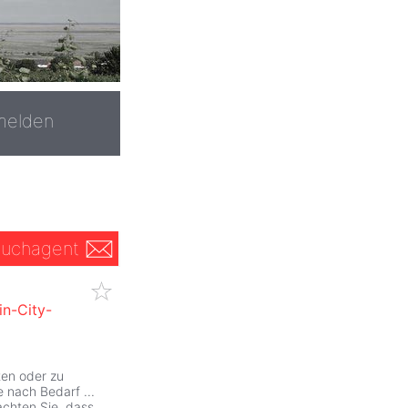
melden
uchagent
in-City-
ten oder zu
 nach Bedarf ...
achten Sie, dass