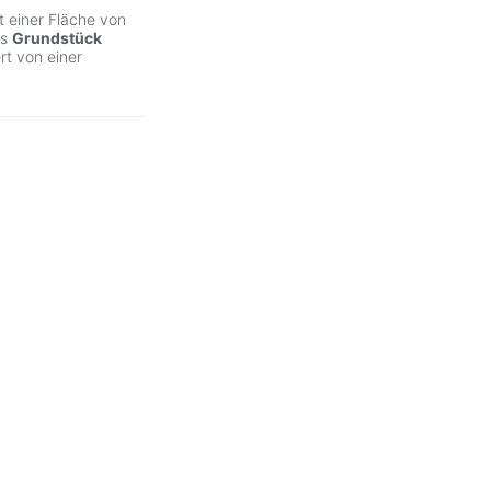
t einer Fläche von
as
Grundstück
rt von einer