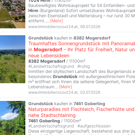
7024
Hirm
/ 17852m²
Baubewilligtes Wohnbauprojekt für 54 Einfamilien- un
Hirm
(Burgenland) Sofort umsetzbares Wohnbauprojekt
zwischen Eisenstadt und Mattersburg – nur rund 30 M
entfernt.
...
[
Mehr
]
www.immobilienscout24.at
,
06.07.2026
Grundstück
kaufen in
8382
Mogersdorf
Traumhaftes Sonnengrundstück mit Panoramab
in
Mogersdorf
– Ihr Platz für Freiheit, Natur u
neue Lebensideen
8382
Mogersdorf
/ 11100m²
#
Landwirtschaftsgrund
#
ruhig
Inmitten der idyllischen Landschaft des Burgenlands e
besonderes
Grundstück
mit außergewöhnlichem Poten
m² eröffnet sich Ihnen die seltene Gelegenheit, Ihren
Lebenstraum
...
[
Mehr
]
www.immobilienscout24.at
,
03.07.2026
Grundstück
kaufen in
7461
Goberling
Naturparadies mit Fischteich, Fischerhütte un
nahe Stadtschlaining
7461
Goberling
/ 11000m²
#
Landwirtschaftsgrund
#
aufgeschlossen
Diese einzigartige Liegenschaft, bestehend aus drei