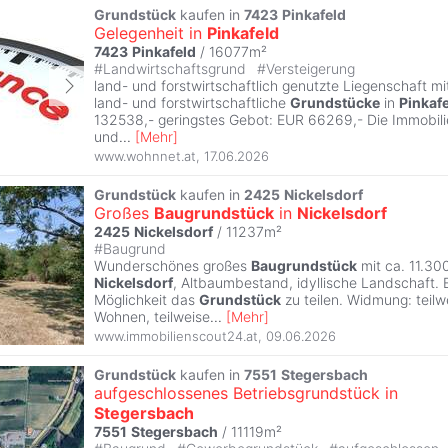
Grundstück
kaufen in
7423
Pinkafeld
Gelegenheit in
Pinkafeld
7423
Pinkafeld
/ 16077m²
#
Landwirtschaftsgrund
#
Versteigerung
land- und forstwirtschaftlich genutzte Liegenschaft m
land- und forstwirtschaftliche
Grundstücke
in
Pinkaf
132538,- geringstes Gebot: EUR 66269,- Die Immobilie
und
...
[
Mehr
]
www.wohnnet.at
,
17.06.2026
Grundstück
kaufen in
2425
Nickelsdorf
Großes
Baugrundstück
in
Nickelsdorf
2425
Nickelsdorf
/ 11237m²
#
Baugrund
Wunderschönes großes
Baugrundstück
mit ca. 11.3
Nickelsdorf
, Altbaumbestand, idyllische Landschaft. 
Möglichkeit das
Grundstück
zu teilen. Widmung: teil
Wohnen, teilweise
...
[
Mehr
]
www.immobilienscout24.at
,
09.06.2026
Grundstück
kaufen in
7551
Stegersbach
aufgeschlossenes Betriebsgrundstück in
Stegersbach
7551
Stegersbach
/ 11119m²