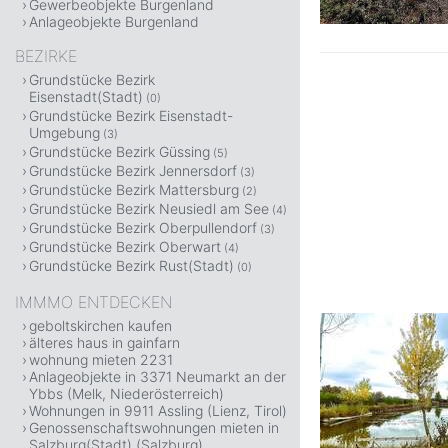
Gewerbeobjekte Burgenland
Anlageobjekte Burgenland
BEZIRKE
Grundstücke Bezirk
Eisenstadt(Stadt)
(0)
Grundstücke Bezirk Eisenstadt-
Umgebung
(3)
Grundstücke Bezirk Güssing
(5)
Grundstücke Bezirk Jennersdorf
(3)
Grundstücke Bezirk Mattersburg
(2)
Grundstücke Bezirk Neusiedl am See
(4)
Grundstücke Bezirk Oberpullendorf
(3)
Grundstücke Bezirk Oberwart
(4)
Grundstücke Bezirk Rust(Stadt)
(0)
IMMMO ENTDECKEN
geboltskirchen kaufen
älteres haus in gainfarn
wohnung mieten 2231
Anlageobjekte in 3371 Neumarkt an der
Ybbs (Melk, Niederösterreich)
Wohnungen in 9911 Assling (Lienz, Tirol)
Genossenschaftswohnungen mieten in
Salzburg(Stadt) (Salzburg)