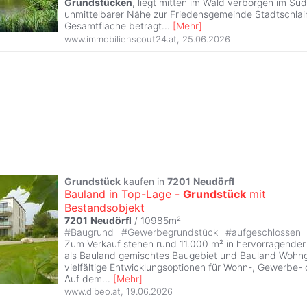
Grundstücken
, liegt mitten im Wald verborgen im Sü
unmittelbarer Nähe zur Friedensgemeinde Stadtschlain
Gesamtfläche beträgt
...
[
Mehr
]
www.immobilienscout24.at
,
25.06.2026
Grundstück
kaufen in
7201
Neudörfl
Bauland in Top-Lage -
Grundstück
mit
Bestandsobjekt
7201
Neudörfl
/ 10985m²
#
Baugrund
#
Gewerbegrundstück
#
aufgeschlossen
Zum Verkauf stehen rund 11.000 m² in hervorragende
als Bauland gemischtes Baugebiet und Bauland Wohng
vielfältige Entwicklungsoptionen für Wohn-, Gewerbe- 
Auf dem
...
[
Mehr
]
www.dibeo.at
,
19.06.2026