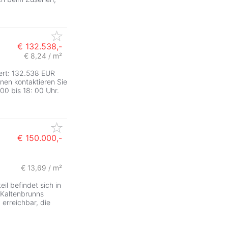
€ 132.538,-
€ 8,24 / m²
rt: 132.538 EUR
nen kontaktieren Sie
 00 bis 18: 00 Uhr.
€ 150.000,-
ZurÃ
€ 13,69 / m²
il befindet sich in
 Kaltenbrunns
 erreichbar, die