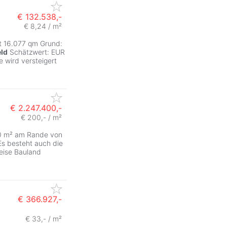
€ 132.538,-
€ 8,24 / m²
ZurÃ
it 16.077 qm Grund:
eld
Schätzwert: EUR
 wird versteigert
€ 2.247.400,-
€ 200,- / m²
00 m² am Rande von
Es besteht auch die
weise Bauland
€ 366.927,-
€ 33,- / m²