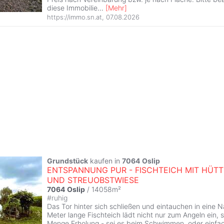
diese Immobilie
...
[
Mehr
]
https://immo.sn.at
,
07.08.2026
Grundstück
kaufen in
7064
Oslip
ENTSPANNUNG PUR - FISCHTEICH MIT HÜTT
UND STREUOBSTWIESE
7064
Oslip
/ 14058m²
#
ruhig
Das Tor hinter sich schließen und eintauchen in eine 
Meter lange Fischteich lädt nicht nur zum Angeln ein, 
Menge Erholung - sei es beim Schwimmen, oder einfa