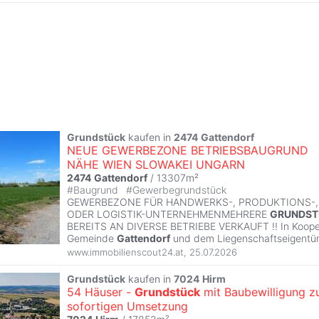
Grundstück
kaufen in
2474
Gattendorf
NEUE GEWERBEZONE BETRIEBSBAUGRUND
NÄHE WIEN SLOWAKEI UNGARN
2474
Gattendorf
/ 13307m²
#
Baugrund
#
Gewerbegrundstück
GEWERBEZONE FÜR HANDWERKS-, PRODUKTIONS-,
ODER LOGISTIK-UNTERNEHMENMEHRERE
GRUNDST
BEREITS AN DIVERSE BETRIEBE VERKAUFT !! In Kooper
Gemeinde
Gattendorf
und dem Liegenschaftseigentü
www.immobilienscout24.at
,
25.07.2026
Grundstück
kaufen in
7024
Hirm
54 Häuser -
Grundstück
mit Baubewilligung z
sofortigen Umsetzung