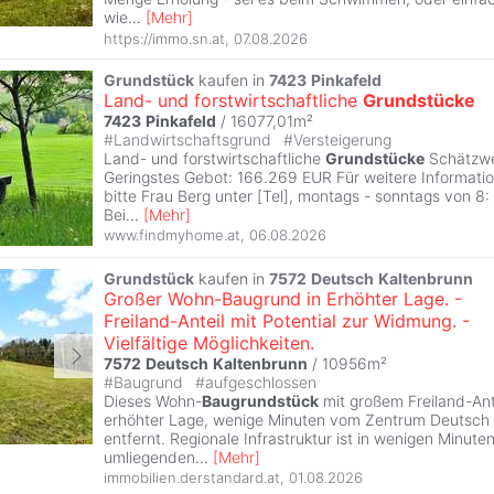
wie
...
[
Mehr
]
https://immo.sn.at
,
07.08.2026
Grundstück
kaufen in
7423
Pinkafeld
Land- und forstwirtschaftliche
Grundstücke
7423
Pinkafeld
/ 16077,01m²
#
Landwirtschaftsgrund
#
Versteigerung
Land- und forstwirtschaftliche
Grundstücke
Schätzwe
Geringstes Gebot: 166.269 EUR Für weitere Informatio
bitte Frau Berg unter [Tel], montags - sonntags von 8:
Bei
...
[
Mehr
]
www.findmyhome.at
,
06.08.2026
Grundstück
kaufen in
7572
Deutsch
Kaltenbrunn
Großer Wohn-Baugrund in Erhöhter Lage. -
Freiland-Anteil mit Potential zur Widmung. -
Vielfältige Möglichkeiten.
7572
Deutsch
Kaltenbrunn
/ 10956m²
#
Baugrund
#
aufgeschlossen
Dieses Wohn-
Baugrundstück
mit großem Freiland-Ante
erhöhter Lage, wenige Minuten vom Zentrum Deutsch
entfernt. Regionale Infrastruktur ist in wenigen Minuten
umliegenden
...
[
Mehr
]
immobilien.derstandard.at
,
01.08.2026