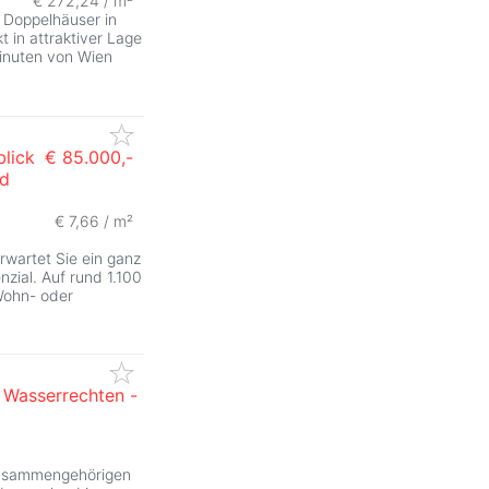
€ 272,24 / m²
d Doppelhäuser in
 in attraktiver Lage
inuten von Wien
lick
€ 85.000,-
nd
€ 7,66 / m²
rwartet Sie ein ganz
zial. Auf rund 1.100
 Wohn- oder
d Wasserrechten -
 zusammengehörigen