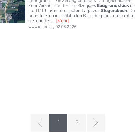
#
Baugrund
#
Gewerbegrundstück
#
aufgeschlossen
Zum Verkauf steht ein großzügiges
Baugrundstück
mi
ca. 11.119 m² in einer guten Lage von
Stegersbach
. D
befindet sich im etablierten Betriebsgebiet und profitie
gesicherten
...
[
Mehr
]
www.dibeo.at
,
02.06.2026
1
2