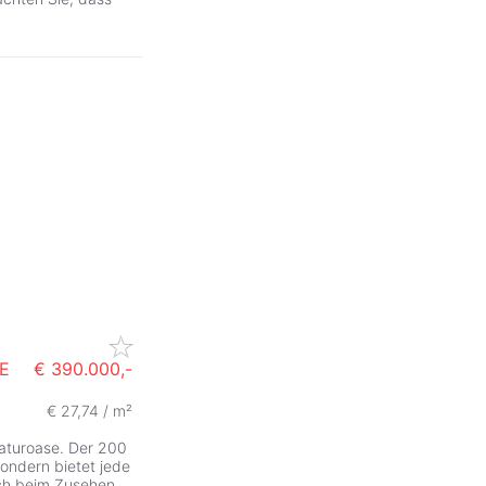
E
€ 390.000,-
€ 27,74 / m²
Naturoase. Der 200
sondern bietet jede
ch beim Zusehen,