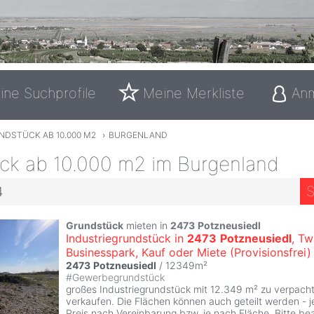
ine Suchprofile
Meine Merkliste
An
NDSTÜCK AB 10.000 M2
›
BURGENLAND
ck ab 10.000 m2 im Burgenland
S
4
Grundstück
mieten in
2473
Potzneusiedl
Industriegrundstück in
2473
Potzneusiedl
, Tw
Businesspark, Kauf oder Miete (Provisionsfrei)
2473
Potzneusiedl
/ 12349m²
#
Gewerbegrundstück
großes Industriegrundstück mit 12.349 m² zu verpach
verkaufen. Die Flächen können auch geteilt werden - je
Preis nach Vereinbarung bzw. je nach Fläche. Bitte be