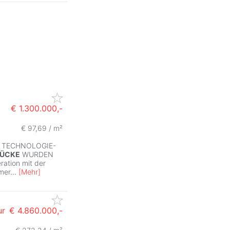
€ 1.300.000,-
€ 97,69 / m²
 TECHNOLOGIE-
ÜCKE
WURDEN
ation mit der
mer
...
[
Mehr
]
ur
€ 4.860.000,-