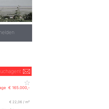
melden
uchagent
lage
€ 165.000,-
€ 22,06 / m²