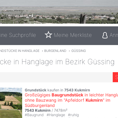
ine Suchprofile
Meine Merkliste
An
NDSTÜCKE IN HANGLAGE
›
BURGENLAND
›
GÜSSING
cke in Hanglage im Bezirk Güssing
S
Grundstück
kaufen in
7543
Kukmirn
Großzügiges
Baugrundstück
in leichter Hang
ohne Bauzwang im "Apfeldorf
Kukmirn
" im
Südburgenland
7543
Kukmirn
/ 7478m²
#
Baugrund
#
Hanglage
#
ruhig