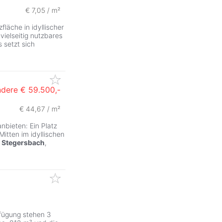
€ 7,05 / m²
läche in idyllischer
vielseitig nutzbares
 setzt sich
ndere
€ 59.500,-
€ 44,67 / m²
nbieten: Ein Platz
itten im idyllischen
e
Stegersbach
,
fügung stehen 3