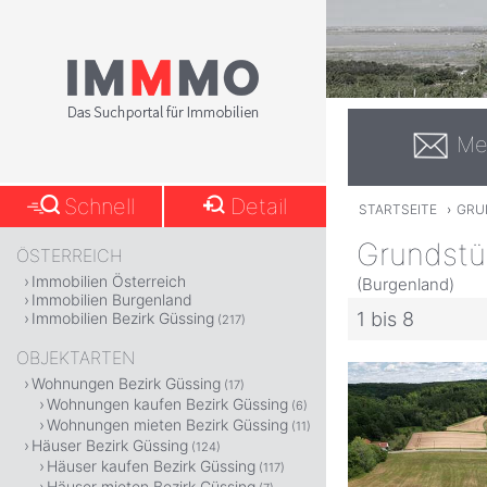
Me
Schnell
Detail
STARTSEITE
›
GRU
Grundstü
ÖSTERREICH
Immobilien Österreich
(Burgenland)
Immobilien Burgenland
1 bis 8
Immobilien Bezirk Güssing
(217)
OBJEKTARTEN
Wohnungen Bezirk Güssing
(17)
Wohnungen kaufen Bezirk Güssing
(6)
Wohnungen mieten Bezirk Güssing
(11)
Häuser Bezirk Güssing
(124)
Häuser kaufen Bezirk Güssing
(117)
Häuser mieten Bezirk Güssing