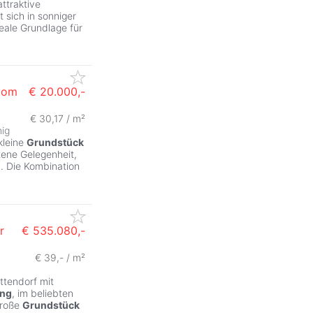
ttraktive
 sich in sonniger
eale Grundlage für
vom
€ 20.000,-
€ 30,17 / m²
hig
kleine
Grundstück
tene Gelegenheit,
. Die Kombination
r
€ 535.080,-
€ 39,- / m²
ottendorf mit
ing
, im beliebten
große
Grundstück