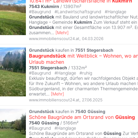
10.641 m² Landwirtschaftsfläche in
Kukmirn
7543
Kukmirn
/ 13907m²
#
Baugrund
#
Landwirtschaftsgrund
#
Hanglage
Grundstück
mit Bauland und landwirtschaftlicher Nutzf
Hanglage – Gemeinde
Kukmirn
Zum Verkauf steht ein 
Grundstück
mit einer Gesamtfläche von 13.907 m². Es
zusammen
...
[
Mehr
]
www.immobilienscout24.at
,
04.03.2026
Grundstück
kaufen in
7551
Stegersbach
Baugrundstück
mit Weitblick – Wohnen, wo a
Urlaub machen
7551
Stegersbach
/ 1332m²
#
Baugrund
#
Hanglage
#
ruhig
Exklusiv beauftragt, dürfen wir nachfolgendes Objekt a
für Ihre Zukunft – Wohnen, wo andere Urlaub machen M
Südburgenland, in der charmanten Thermengemeind
erwartet
...
[
Mehr
]
www.immobilienscout24.at
,
27.06.2025
Grundstück
kaufen in
7540
Güssing
Schöne Baugründe am Ortsrand von
Güssing
7540
Güssing
/ 5166m²
#
Baugrund
#
Hanglage
Schöne Baugründe am Ortsrand von
Güssing
Zur Ver