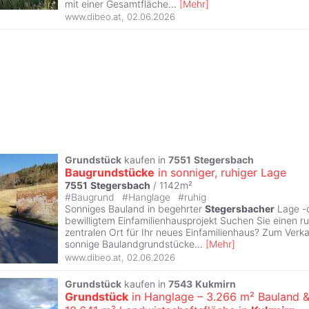
mit einer Gesamtfläche
...
[
Mehr
]
www.dibeo.at
,
02.06.2026
Grundstück
kaufen in
7551
Stegersbach
Baugrundstücke
in sonniger, ruhiger Lage
7551
Stegersbach
/ 1142m²
#
Baugrund
#
Hanglage
#
ruhig
Sonniges Bauland in begehrter
Stegersbacher
Lage -o
bewilligtem Einfamilienhausprojekt Suchen Sie einen 
zentralen Ort für Ihr neues Einfamilienhaus? Zum Verk
sonnige Baulandgrundstücke
...
[
Mehr
]
www.dibeo.at
,
02.06.2026
Grundstück
kaufen in
7543
Kukmirn
Grundstück
in Hanglage – 3.266 m² Bauland 