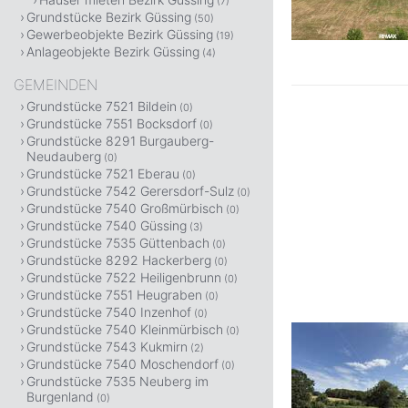
(7)
Grundstücke Bezirk Güssing
(50)
Gewerbeobjekte Bezirk Güssing
(19)
Anlageobjekte Bezirk Güssing
(4)
GEMEINDEN
Grundstücke 7521 Bildein
(0)
Grundstücke 7551 Bocksdorf
(0)
Grundstücke 8291 Burgauberg-
Neudauberg
(0)
Grundstücke 7521 Eberau
(0)
Grundstücke 7542 Gerersdorf-Sulz
(0)
Grundstücke 7540 Großmürbisch
(0)
Grundstücke 7540 Güssing
(3)
Grundstücke 7535 Güttenbach
(0)
Grundstücke 8292 Hackerberg
(0)
Grundstücke 7522 Heiligenbrunn
(0)
Grundstücke 7551 Heugraben
(0)
Grundstücke 7540 Inzenhof
(0)
Grundstücke 7540 Kleinmürbisch
(0)
Grundstücke 7543 Kukmirn
(2)
Grundstücke 7540 Moschendorf
(0)
Grundstücke 7535 Neuberg im
Burgenland
(0)