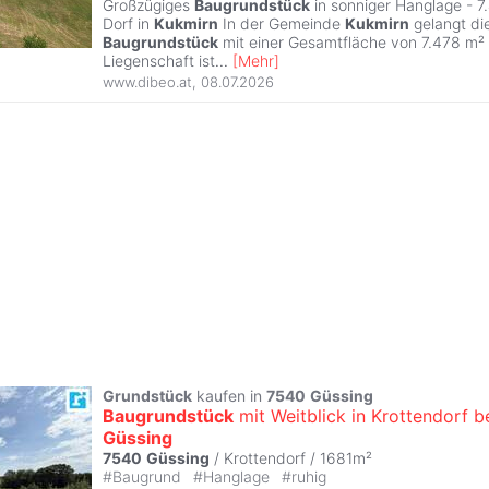
Großzügiges
Baugrundstück
in sonniger Hanglage - 
Dorf in
Kukmirn
In der Gemeinde
Kukmirn
gelangt di
Baugrundstück
mit einer Gesamtfläche von 7.478 m² 
Liegenschaft ist
...
[
Mehr
]
www.dibeo.at
,
08.07.2026
Grundstück
kaufen in
7540
Güssing
Baugrundstück
mit Weitblick in Krottendorf b
Güssing
7540
Güssing
/ Krottendorf / 1681m²
#
Baugrund
#
Hanglage
#
ruhig