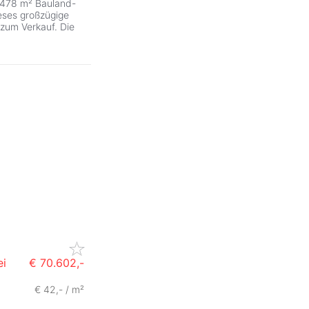
7.478 m² Bauland-
eses großzügige
zum Verkauf. Die
ei
€ 70.602,-
€ 42,- / m²