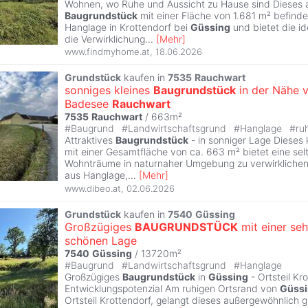
Wohnen, wo Ruhe und Aussicht zu Hause sind Dieses a
Baugrundstück
mit einer Fläche von 1.681 m² befindet
Hanglage in Krottendorf bei
Güssing
und bietet die id
die Verwirklichung
...
[
Mehr
]
www.findmyhome.at
,
18.06.2026
Grundstück
kaufen in
7535
Rauchwart
sonniges kleines
Baugrundstück
in der Nähe 
Badesee
Rauchwart
7535
Rauchwart
/ 663m²
#
Baugrund
#
Landwirtschaftsgrund
#
Hanglage
#
ru
Attraktives
Baugrundstück
- in sonniger Lage Dieses 
mit einer Gesamtfläche von ca. 663 m² bietet eine sel
Wohnträume in naturnaher Umgebung zu verwirklichen
aus Hanglage,
...
[
Mehr
]
www.dibeo.at
,
02.06.2026
Grundstück
kaufen in
7540
Güssing
Großzügiges
BAUGRUNDSTÜCK
mit einer seh
schönen Lage
7540
Güssing
/ 13720m²
#
Baugrund
#
Landwirtschaftsgrund
#
Hanglage
Großzügiges
Baugrundstück
in
Güssing
- Ortsteil Kr
Entwicklungspotenzial Am ruhigen Ortsrand von
Güss
Ortsteil Krottendorf, gelangt dieses außergewöhnlich 