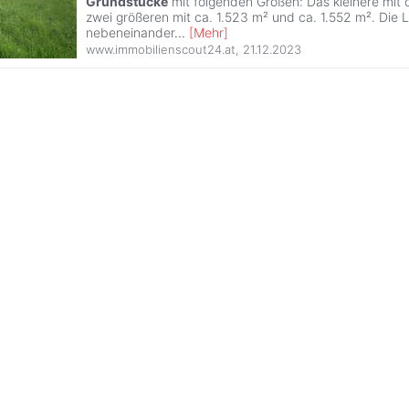
Grundstücke
mit folgenden Größen: Das kleinere mit 
zwei größeren mit ca. 1.523 m² und ca. 1.552 m². Die L
nebeneinander
...
[
Mehr
]
www.immobilienscout24.at
,
21.12.2023