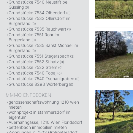
Grundstücke 7540 Neustift bei
Güssing
(0)
Grundstücke 7534 Olbendorf
(0)
Grundstücke 7533 Ollersdorf im
Burgenland
(0)
Grundstücke 7535 Rauchwart
(1)
Grundstücke 7551 Rohr im
Burgenland
(0)
Grundstücke 7535 Sankt Michael im
Burgenland
(0)
Grundstücke 7551 Stegersbach
(2)
Grundstücke 7552 Stinatz
(0)
Grundstücke 7522 Strem
(0)
Grundstücke 7540 Tobaj
(0)
Grundstücke 7540 Tschanigraben
(0)
Grundstücke 8293 Wörterberg
(0)
IMMMO ENTDECKEN
genossenschaftswohnung 1210 wien
mieten
wohnprojekt in stammersdorf im
eigentum
Auerhahngasse, 1210 Wien Floridsdorf
pettenbach immobilien mieten
Wohnungen in 7503 Großpetersdorf