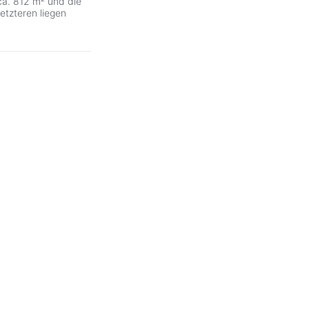
ca. 812 m² und die
etzteren liegen