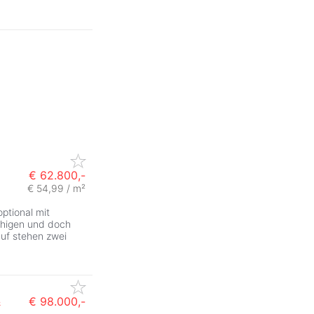
€ 62.800,-
€ 54,99 / m²
ptional mit
ruhigen und doch
auf stehen zwei
&
€ 98.000,-