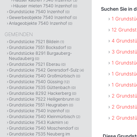
(3)
Häuser mieten 7540 Inzenhof
(0)
Suchen Sie in 
Grundstücke 7540 Inzenhof
(0)
Gewerbeobjekte 7540 Inzenhof
1 Grundstü
(0)
Anlageobjekte 7540 Inzenhof
(0)
12 Grundst
GEMEINDEN
4 Grundstü
Grundstücke 7521 Bildein
(1)
Grundstücke 7551 Bocksdorf
(0)
3 Grundstü
Grundstücke 8291 Burgauberg-
Neudauberg
(0)
1 Grundstü
Grundstücke 7521 Eberau
(0)
Grundstücke 7542 Gerersdorf-Sulz
(4)
1 Grundstü
Grundstücke 7540 Großmürbisch
(0)
Grundstücke 7540 Güssing
(12)
1 Grundstü
Grundstücke 7535 Güttenbach
(0)
Grundstücke 8292 Hackerberg
(0)
2 Grundstü
Grundstücke 7522 Heiligenbrunn
(0)
Grundstücke 7551 Heugraben
(0)
2 Grundst
Grundstücke 7540 Inzenhof
(0)
Grundstücke 7540 Kleinmürbisch
2 Grundstü
(2)
Grundstücke 7543 Kukmirn
(4)
Grundstücke 7540 Moschendorf
(0)
Grundstücke 7535 Neuberg im
Diese Grundst