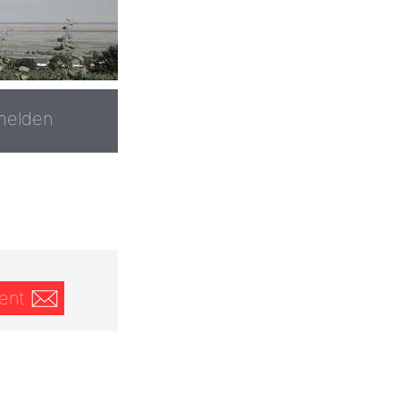
melden
ent