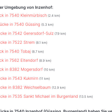
der Umgebung von Inzenhof:
ck in 7540 Kleinmürbisch
(2.4 km)
ücke in 7540 Güssing
(5.3 km)
cke in 7542 Gerersdorf-Sulz
(7.9 km)
cke in 7522 Strem
(8.1 km)
ck in 7540 Tobaj
(8.7 km)
ck in 7562 Eltendorf
(8.9 km)
ck in 8382 Mogersdorf
(10 km)
cke in 7543 Kukmirn
(11 km)
ücke in 8382 Weichselbaum
(12.9 km)
cke in 7535 Sankt Michael im Burgenland
(13.5 km)
ücke in 7540 Inzenhof (Güssing, Burgenland) haben Sie v