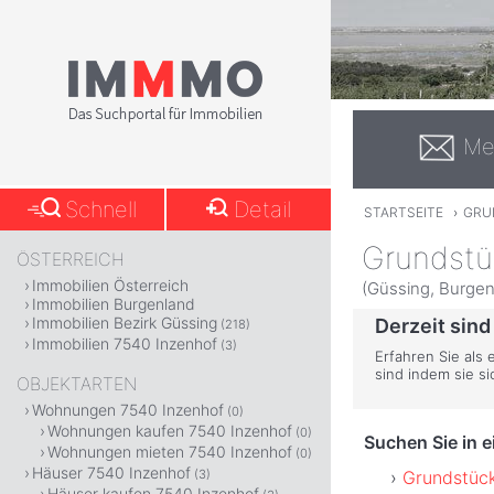
Me
Schnell
Detail
STARTSEITE
›
GRU
Grundstü
ÖSTERREICH
Immobilien Österreich
(Güssing, Burgen
Immobilien Burgenland
Immobilien Bezirk Güssing
Derzeit sind
(218)
Immobilien 7540 Inzenhof
(3)
Erfahren Sie als
sind indem sie s
OBJEKTARTEN
Wohnungen 7540 Inzenhof
(0)
Wohnungen kaufen 7540 Inzenhof
(0)
Suchen Sie in 
Wohnungen mieten 7540 Inzenhof
(0)
Häuser 7540 Inzenhof
Grundstück
(3)
Häuser kaufen 7540 Inzenhof