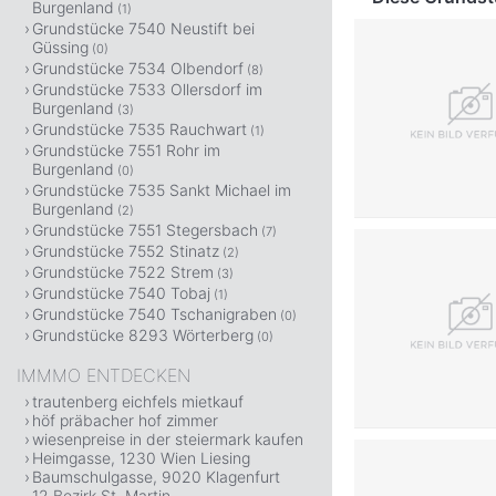
Burgenland
(1)
Grundstücke 7540 Neustift bei
Güssing
(0)
Grundstücke 7534 Olbendorf
(8)
Grundstücke 7533 Ollersdorf im
Burgenland
(3)
Grundstücke 7535 Rauchwart
(1)
Grundstücke 7551 Rohr im
Burgenland
(0)
Grundstücke 7535 Sankt Michael im
Burgenland
(2)
Grundstücke 7551 Stegersbach
(7)
Grundstücke 7552 Stinatz
(2)
Grundstücke 7522 Strem
(3)
Grundstücke 7540 Tobaj
(1)
Grundstücke 7540 Tschanigraben
(0)
Grundstücke 8293 Wörterberg
(0)
IMMMO ENTDECKEN
trautenberg eichfels mietkauf
höf präbacher hof zimmer
wiesenpreise in der steiermark kaufen
Heimgasse, 1230 Wien Liesing
Baumschulgasse, 9020 Klagenfurt
12.Bezirk St. Martin