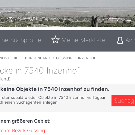
ine Suchprofile
Meine Merkliste
An
NDSTÜCKE
›
BURGENLAND
›
GÜSSING
›
INZENHOF
cke in 7540 Inzenhof
land)
 keine Objekte in 7540 Inzenhof zu finden.
 erster sobald wieder Objekte in 7540 Inzenhof verfügbar
Suchag
ich einen Suchagenten anlegen
einem größeren Gebiet:
e im Bezirk Güssing