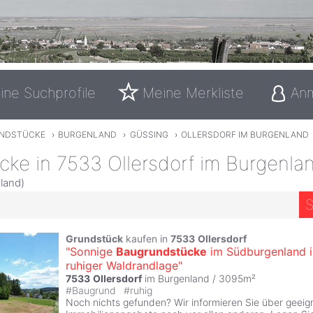
ine Suchprofile
Meine Merkliste
An
NDSTÜCKE
›
BURGENLAND
›
GÜSSING
›
OLLERSDORF IM BURGENLAND
cke in 7533 Ollersdorf im Burgenla
land)
S
Grundstück
kaufen in
7533
Ollersdorf
"Sonnige
Baugrundstücke
im Südburgenland i
ruhiger Waldrandlage"
7533
Ollersdorf
im Burgenland / 3095m²
#
Baugrund
#
ruhig
Noch nichts gefunden? Wir informieren Sie über geeig