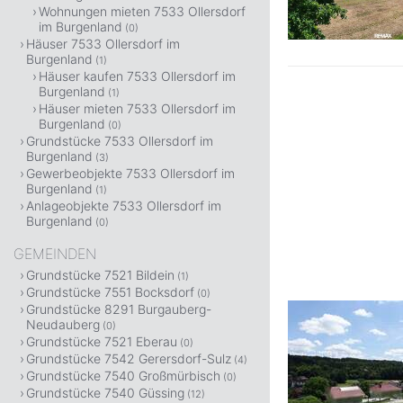
Wohnungen mieten 7533 Ollersdorf
im Burgenland
(0)
Häuser 7533 Ollersdorf im
Burgenland
(1)
Häuser kaufen 7533 Ollersdorf im
Burgenland
(1)
Häuser mieten 7533 Ollersdorf im
Burgenland
(0)
Grundstücke 7533 Ollersdorf im
Burgenland
(3)
Gewerbeobjekte 7533 Ollersdorf im
Burgenland
(1)
Anlageobjekte 7533 Ollersdorf im
Burgenland
(0)
GEMEINDEN
Grundstücke 7521 Bildein
(1)
Grundstücke 7551 Bocksdorf
(0)
Grundstücke 8291 Burgauberg-
Neudauberg
(0)
Grundstücke 7521 Eberau
(0)
Grundstücke 7542 Gerersdorf-Sulz
(4)
Grundstücke 7540 Großmürbisch
(0)
Grundstücke 7540 Güssing
(12)