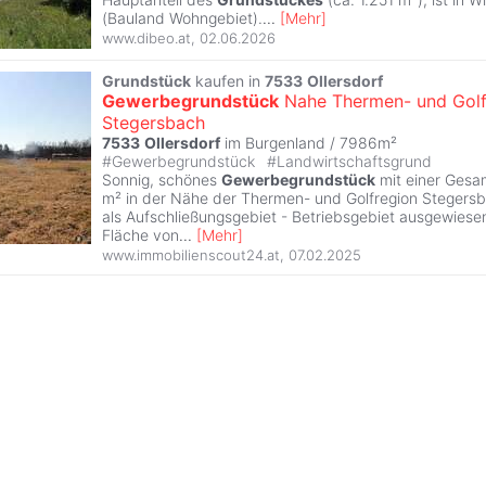
(Bauland Wohngebiet).
...
[
Mehr
]
www.dibeo.at
,
02.06.2026
Grundstück
kaufen in
7533
Ollersdorf
Gewerbegrundstück
Nahe Thermen- und Golf
Stegersbach
7533
Ollersdorf
im Burgenland / 7986m²
#
Gewerbegrundstück
#
Landwirtschaftsgrund
Sonnig, schönes
Gewerbegrundstück
mit einer Gesa
m² in der Nähe der Thermen- und Golfregion Stegers
als Aufschließungsgebiet - Betriebsgebiet ausgewiesen
Fläche von
...
[
Mehr
]
www.immobilienscout24.at
,
07.02.2025