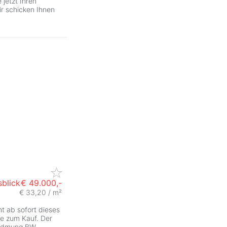
jetzt Ihren
ir schicken Ihnen
blick
€ 49.000,-
€ 33,20 / m²
t ab sofort dieses
e zum Kauf. Der
 Widmung BW