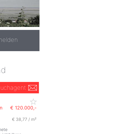
melden
nd
uchagent
n
€ 120.000,-
€ 38,77 / m²
nete