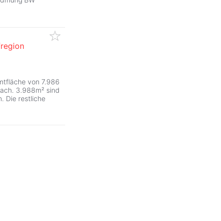
region
mtfläche von 7.986
bach. 3.988m² sind
. Die restliche