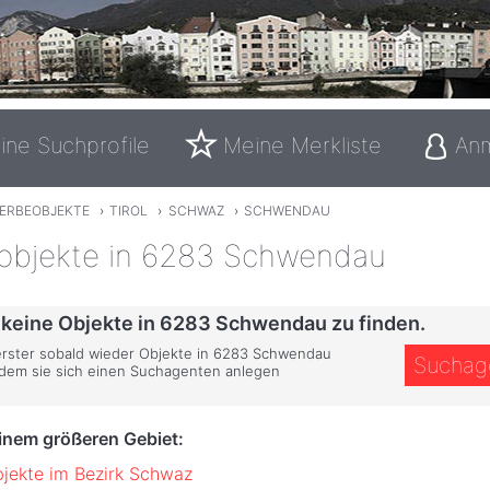
ine Suchprofile
Meine Merkliste
An
ERBEOBJEKTE
›
TIROL
›
SCHWAZ
›
SCHWENDAU
bjekte in 6283 Schwendau
d keine Objekte in 6283 Schwendau zu finden.
 erster sobald wieder Objekte in 6283 Schwendau
Suchag
ndem sie sich einen Suchagenten anlegen
einem größeren Gebiet:
jekte im Bezirk Schwaz