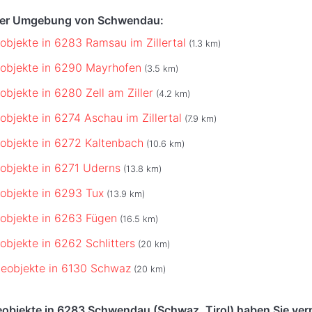
 der Umgebung von Schwendau:
bjekte in 6283 Ramsau im Zillertal
(1.3 km)
objekte in 6290 Mayrhofen
(3.5 km)
bjekte in 6280 Zell am Ziller
(4.2 km)
bjekte in 6274 Aschau im Zillertal
(7.9 km)
bjekte in 6272 Kaltenbach
(10.6 km)
bjekte in 6271 Uderns
(13.8 km)
bjekte in 6293 Tux
(13.9 km)
objekte in 6263 Fügen
(16.5 km)
bjekte in 6262 Schlitters
(20 km)
eobjekte in 6130 Schwaz
(20 km)
objekte in 6283 Schwendau (Schwaz, Tirol) haben Sie ver