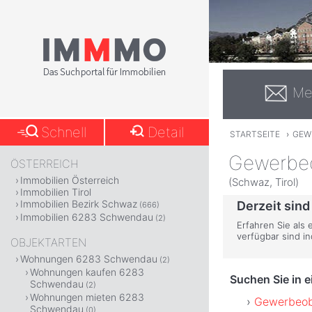
Me
Schnell
Detail
STARTSEITE
›
GEW
Gewerbeo
ÖSTERREICH
Immobilien Österreich
(Schwaz, Tirol)
Immobilien Tirol
Immobilien Bezirk Schwaz
Derzeit sin
(666)
Immobilien 6283 Schwendau
(2)
Erfahren Sie als
verfügbar sind i
OBJEKTARTEN
Wohnungen 6283 Schwendau
(2)
Wohnungen kaufen 6283
Suchen Sie in 
Schwendau
(2)
Wohnungen mieten 6283
Gewerbeob
Schwendau
(0)