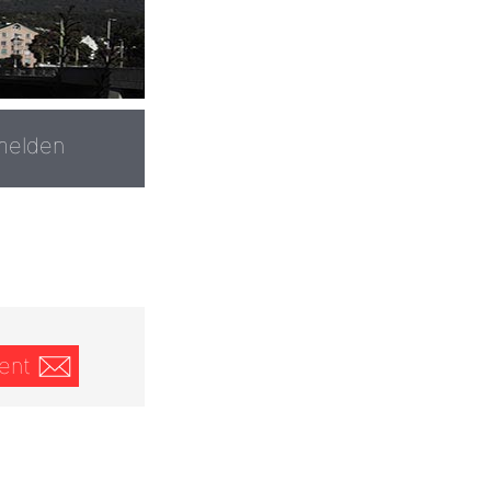
melden
ent