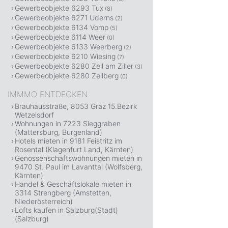
Gewerbeobjekte 6293 Tux
(8)
Gewerbeobjekte 6271 Uderns
(2)
Gewerbeobjekte 6134 Vomp
(5)
Gewerbeobjekte 6114 Weer
(0)
Gewerbeobjekte 6133 Weerberg
(2)
Gewerbeobjekte 6210 Wiesing
(7)
Gewerbeobjekte 6280 Zell am Ziller
(3)
Gewerbeobjekte 6280 Zellberg
(0)
IMMMO ENTDECKEN
Brauhausstraße, 8053 Graz 15.Bezirk
Wetzelsdorf
Wohnungen in 7223 Sieggraben
(Mattersburg, Burgenland)
Hotels mieten in 9181 Feistritz im
Rosental (Klagenfurt Land, Kärnten)
Genossenschaftswohnungen mieten in
9470 St. Paul im Lavanttal (Wolfsberg,
Kärnten)
Handel & Geschäftslokale mieten in
3314 Strengberg (Amstetten,
Niederösterreich)
Lofts kaufen in Salzburg(Stadt)
(Salzburg)