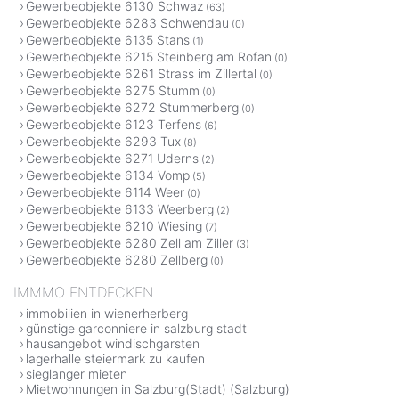
Gewerbeobjekte 6130 Schwaz
(63)
Gewerbeobjekte 6283 Schwendau
(0)
Gewerbeobjekte 6135 Stans
(1)
Gewerbeobjekte 6215 Steinberg am Rofan
(0)
Gewerbeobjekte 6261 Strass im Zillertal
(0)
Gewerbeobjekte 6275 Stumm
(0)
Gewerbeobjekte 6272 Stummerberg
(0)
Gewerbeobjekte 6123 Terfens
(6)
Gewerbeobjekte 6293 Tux
(8)
Gewerbeobjekte 6271 Uderns
(2)
Gewerbeobjekte 6134 Vomp
(5)
Gewerbeobjekte 6114 Weer
(0)
Gewerbeobjekte 6133 Weerberg
(2)
Gewerbeobjekte 6210 Wiesing
(7)
Gewerbeobjekte 6280 Zell am Ziller
(3)
Gewerbeobjekte 6280 Zellberg
(0)
IMMMO ENTDECKEN
immobilien in wienerherberg
günstige garconniere in salzburg stadt
hausangebot windischgarsten
lagerhalle steiermark zu kaufen
sieglanger mieten
Mietwohnungen in Salzburg(Stadt) (Salzburg)