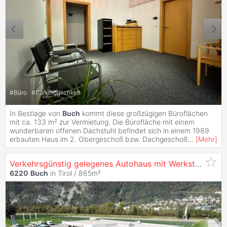
#
Büro
#
Parkmöglichkeit
In Bestlage von
Buch
kommt diese großzügigen Büroflächen
mit ca. 133 m² zur Vermietung. Die Bürofläche mit einem
wunderbaren offenen Dachstuhl befindet sich in einem 1989
erbauten Haus im 2. Obergeschoß bzw. Dachgeschoß
...
[
Mehr
]
Verkehrsgünstig gelegenes Autohaus mit Werkstätte im Tiroler Unterland zu mieten
6220
Buch
in Tirol / 865m²