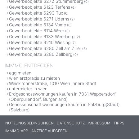
Gewerbeobjekte 6272 Stummerberg
(0)
Gewerbeobjekte 6123 Terfens
(6)
Gewerbeobjekte 6293 Tux
(6)
Gewerbeobjekte 6271 Uderns
(2)
Gewerbeobjekte 6134 Vomp
(6)
Gewerbeobjekte 6114 Weer
(0)
Gewerbeobjekte 6133 Weerberg
(2)
Gewerbeobjekte 6210 Wiesing
(7)
Gewerbeobjekte 6280 Zell am Ziller
(3)
Gewerbeobjekte 6280 Zellberg
(0)
IMMMO ENTDECKEN
egg mieten
wien arztpraxis zu mieten
Weiskirchnerstraße, 1010 Wien Innere Stadt
untermieter in wien
Erdgeschosswohnungen kaufen in 7331 Weppersdorf
(Oberpullendorf, Burgenland)
Genossenschaftswohnungen kaufen in Salzburg(Stadt)
(Salzburg)
NUTZUNGSBEDINGUNGEN
DATENSCHUTZ
IMPRESSUM
TIPPS
IMMMO-APP
ANZEIGE AUFGEBEN