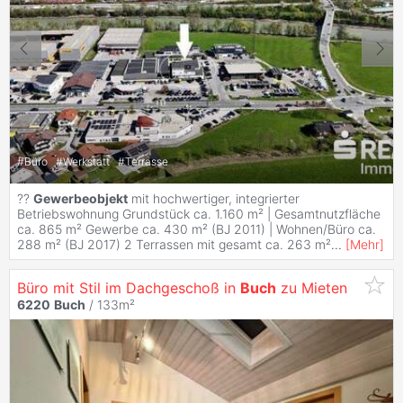
#
Büro
#
Werkstatt
#
Terrasse
??
Gewerbeobjekt
mit hochwertiger, integrierter
Betriebswohnung Grundstück ca. 1.160 m² | Gesamtnutzfläche
ca. 865 m² Gewerbe ca. 430 m² (BJ 2011) | Wohnen/Büro ca.
288 m² (BJ 2017) 2 Terrassen mit gesamt ca. 263 m²
...
[
Mehr
]
Büro mit Stil im Dachgeschoß in
Buch
zu Mieten
6220
Buch
/ 133m²