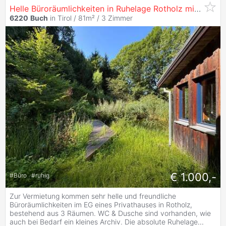
Helle Büroräumlichkeiten in Ruhelage Rotholz mit 2 Parkplätzen
6220
Buch
in Tirol / 81m² /
3 Zimmer
€ 1.000,-
#
Büro
#
ruhig
Zur Vermietung kommen sehr helle und freundliche
Büroräumlichkeiten im EG eines Privathauses in Rotholz,
bestehend aus 3 Räumen. WC & Dusche sind vorhanden, wie
auch bei Bedarf ein kleines Archiv. Die absolute Ruhelage
...