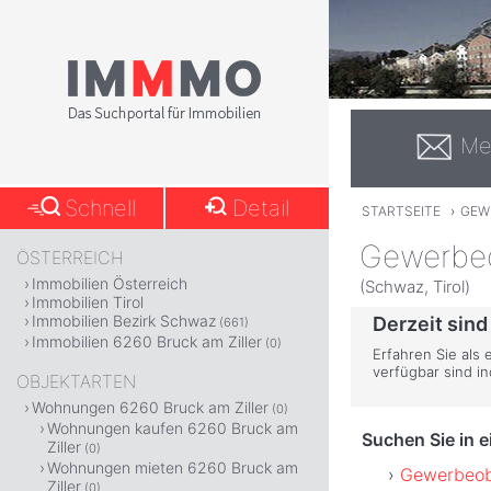
Me
Schnell
Detail
STARTSEITE
›
GEW
Gewerbeo
ÖSTERREICH
Immobilien Österreich
(Schwaz, Tirol)
Immobilien Tirol
Immobilien Bezirk Schwaz
Derzeit sind
(661)
Immobilien 6260 Bruck am Ziller
(0)
Erfahren Sie als 
verfügbar sind i
OBJEKTARTEN
Wohnungen 6260 Bruck am Ziller
(0)
Wohnungen kaufen 6260 Bruck am
Suchen Sie in 
Ziller
(0)
Wohnungen mieten 6260 Bruck am
Gewerbeob
Ziller
(0)