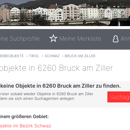
ine Suchprofile
Meine Merkliste
An
ERBEOBJEKTE
›
TIROL
›
SCHWAZ
›
BRUCK AM ZILLER
bjekte in 6260 Bruck am Ziller
 keine Objekte in 6260 Bruck am Ziller zu finden.
erster sobald wieder Objekte in 6260 Bruck am Ziller
Suchag
ndem sie sich einen Suchagenten anlegen
einem größeren Gebiet:
jekte im Bezirk Schwaz