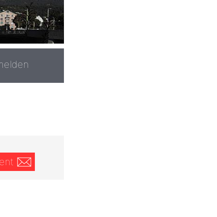
melden
ent