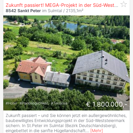
Zukunft passiert! MEGA-Projekt in der Süd-Weststeiermark!
8542
Sankt
Peter
im Sulmtal / 2135,1m²
€ 1.800.000,-
#
Hotel
#
Parkmöglichkeit
#
Terrasse
Zukunft passiert – und Sie können jetzt ein außergewöhnliches,
baubewilligtes Entwicklungsprojekt in der Süd‑Weststeiermark
sichern. In St.Peter im Sulmtal (Bezirk Deutschlandsberg),
eingebettet in die sanfte Hügellandschaft
...
[
Mehr
]