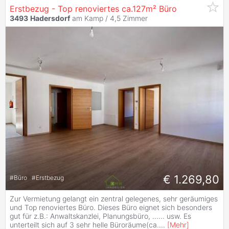
Erstbezug - Top renoviertes ca.127m² Büro
3493
Hadersdorf
am Kamp /
4,5 Zimmer
€ 1.269,80
#
Büro
#
Erstbezug
Zur Vermietung gelangt ein zentral gelegenes, sehr geräumiges
und Top renoviertes Büro. Dieses Büro eignet sich besonders
gut für z.B.: Anwaltskanzlei, Planungsbüro, ...... usw. Es
unterteilt sich auf 3 sehr helle Büroräume(ca.
...
[
Mehr
]