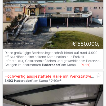
€ 580.000,-
#
Büro
#
Gastronomie
Diese großzügige Betriebsliegenschaft bietet auf rund 4.000
m² Nutzfläche eine seltene Kombination aus Freizeit-
Infrastruktur, Gastronomieflächen und gewerblichem Potenzial.
Gelegen im charmanten
Hadersdorf
am Kamp,
...
[
Mehr
]
Hochwertig ausgestattete
Halle
mit Werkstattwidmung/Lagerflächen/Sc hauräume/ großzügige Freiflächen-alle Nebenräume!!
3493
Hadersdorf
am Kamp / 240m²