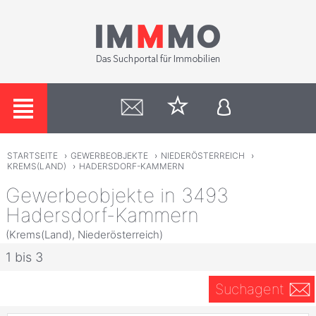
STARTSEITE
›
GEWERBEOBJEKTE
›
NIEDERÖSTERREICH
›
KREMS(LAND)
›
HADERSDORF-KAMMERN
Gewerbeobjekte in 3493
Hadersdorf-Kammern
(Krems(Land), Niederösterreich)
1 bis 3
Suchagent