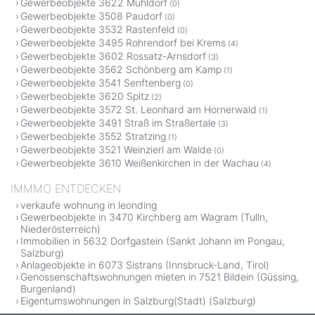
Gewerbeobjekte 3622 Mühldorf
(0)
Gewerbeobjekte 3508 Paudorf
(0)
Gewerbeobjekte 3532 Rastenfeld
(0)
Gewerbeobjekte 3495 Rohrendorf bei Krems
(4)
Gewerbeobjekte 3602 Rossatz-Arnsdorf
(3)
Gewerbeobjekte 3562 Schönberg am Kamp
(1)
Gewerbeobjekte 3541 Senftenberg
(0)
Gewerbeobjekte 3620 Spitz
(2)
Gewerbeobjekte 3572 St. Leonhard am Hornerwald
(1)
Gewerbeobjekte 3491 Straß im Straßertale
(3)
Gewerbeobjekte 3552 Stratzing
(1)
Gewerbeobjekte 3521 Weinzierl am Walde
(0)
Gewerbeobjekte 3610 Weißenkirchen in der Wachau
(4)
IMMMO ENTDECKEN
verkaufe wohnung in leonding
Gewerbeobjekte in 3470 Kirchberg am Wagram (Tulln,
Niederösterreich)
Immobilien in 5632 Dorfgastein (Sankt Johann im Pongau,
Salzburg)
Anlageobjekte in 6073 Sistrans (Innsbruck-Land, Tirol)
Genossenschaftswohnungen mieten in 7521 Bildein (Güssing,
Burgenland)
Eigentumswohnungen in Salzburg(Stadt) (Salzburg)