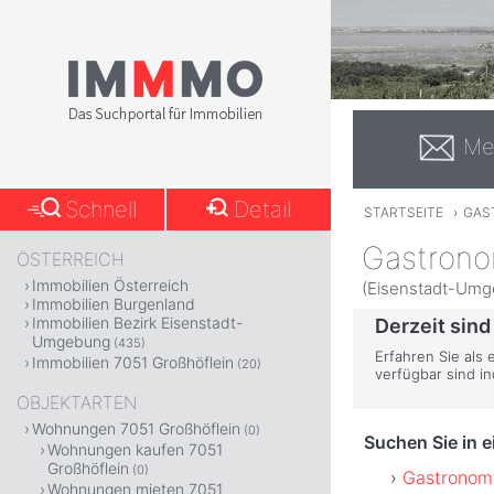
Me
Schnell
Detail
STARTSEITE
›
GAS
Gastrono
ÖSTERREICH
Immobilien Österreich
(Eisenstadt-Umg
Immobilien Burgenland
Immobilien Bezirk Eisenstadt-
Derzeit sind
Umgebung
(435)
Erfahren Sie als 
Immobilien 7051 Großhöflein
(20)
verfügbar sind i
OBJEKTARTEN
Wohnungen 7051 Großhöflein
(0)
Suchen Sie in 
Wohnungen kaufen 7051
Großhöflein
(0)
Gastronomi
Wohnungen mieten 7051