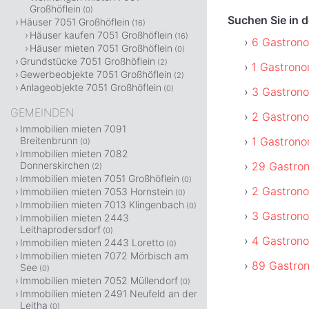
Großhöflein
(0)
Suchen Sie in 
Häuser 7051 Großhöflein
(16)
Häuser kaufen 7051 Großhöflein
(16)
6 Gastrono
Häuser mieten 7051 Großhöflein
(0)
Grundstücke 7051 Großhöflein
(2)
1 Gastrono
Gewerbeobjekte 7051 Großhöflein
(2)
Anlageobjekte 7051 Großhöflein
(0)
3 Gastrono
GEMEINDEN
2 Gastrono
Immobilien mieten 7091
1 Gastrono
Breitenbrunn
(0)
Immobilien mieten 7082
29 Gastron
Donnerskirchen
(2)
Immobilien mieten 7051 Großhöflein
(0)
2 Gastrono
Immobilien mieten 7053 Hornstein
(0)
Immobilien mieten 7013 Klingenbach
(0)
3 Gastrono
Immobilien mieten 2443
Leithaprodersdorf
(0)
4 Gastrono
Immobilien mieten 2443 Loretto
(0)
Immobilien mieten 7072 Mörbisch am
89 Gastron
See
(0)
Immobilien mieten 7052 Müllendorf
(0)
Immobilien mieten 2491 Neufeld an der
Leitha
(0)