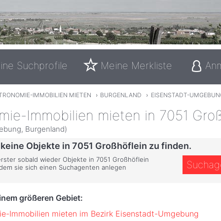
ine Suchprofile
Meine Merkliste
An
TRONOMIE-IMMOBILIEN MIETEN
›
BURGENLAND
›
EISENSTADT-UMGEBUN
mie-Immobilien mieten in 7051 Groß
ebung, Burgenland)
 keine Objekte in 7051 Großhöflein zu finden.
erster sobald wieder Objekte in 7051 Großhöflein
Suchag
ndem sie sich einen Suchagenten anlegen
einem größeren Gebiet:
e-Immobilien mieten im Bezirk Eisenstadt-Umgebung