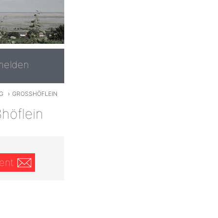
melden
G
›
GROSSHÖFLEIN
höflein
ent