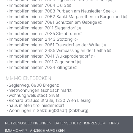
Immobilien mieten 7064 Oslip
(0)
Immobilien mieten 7083 Purbach am Neusiedler See
(0)
Immobilien mieten 7062 Sankt Margarethen im Burgenland
(0)
Immobilien mieten 7081 Schützen am Gebirge
(0)
Immobilien mieten 7011 Siegendorf
(0)
Immobilien mieten 7035 Steinbrunn
(0)
Immobilien mieten 2443 Stotzing
(0)
Immobilien mieten 7061 Trausdorf an der Wulka
(0)
Immobilien mieten 2485 Wimpassing an der Leitha
(0)
Immobilien mieten 7041 Wulkaprodersdorf
(1)
Immobilien mieten 7011 Zagersdorf
(0)
Immobilien mieten 7034 Zillingtal
(0)
IMMMO ENTDECKEN
Seglerweg, 6900 Bregenz
mietwohnungen aschbach markt
wohnung wels stadt privat
Richard Strauss Straße, 1230 Wien Liesing
haus mieten tirol niederndorf
Wohnungen in Salzburg(Stadt) (Salzburg)
NUTZUNGSBEDINGUNGEN
DATENSCHUTZ
IMPRESSUM
TIPPS
IMMMO-APP
ANZEIGE AUFGEBEN