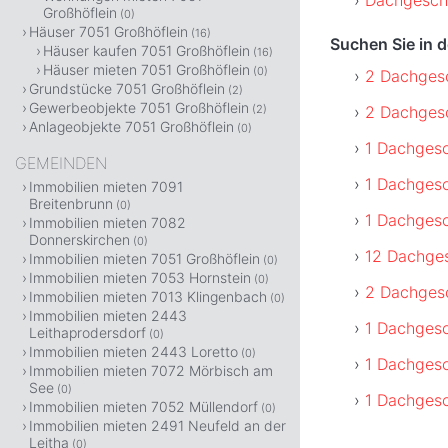
Großhöflein
(0)
Häuser 7051 Großhöflein
(16)
Suchen Sie in 
Häuser kaufen 7051 Großhöflein
(16)
Häuser mieten 7051 Großhöflein
(0)
2 Dachges
Grundstücke 7051 Großhöflein
(2)
Gewerbeobjekte 7051 Großhöflein
2 Dachges
(2)
Anlageobjekte 7051 Großhöflein
(0)
1 Dachges
GEMEINDEN
1 Dachges
Immobilien mieten 7091
Breitenbrunn
(0)
1 Dachges
Immobilien mieten 7082
Donnerskirchen
(0)
12 Dachge
Immobilien mieten 7051 Großhöflein
(0)
Immobilien mieten 7053 Hornstein
(0)
2 Dachges
Immobilien mieten 7013 Klingenbach
(0)
Immobilien mieten 2443
1 Dachges
Leithaprodersdorf
(0)
Immobilien mieten 2443 Loretto
(0)
1 Dachges
Immobilien mieten 7072 Mörbisch am
See
(0)
1 Dachges
Immobilien mieten 7052 Müllendorf
(0)
Immobilien mieten 2491 Neufeld an der
Leitha
(0)