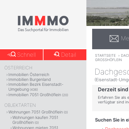
Me
Schnell
Detail
STARTSEITE
›
DAC
GROSSHÖFLEIN
ÖSTERREICH
Dachgesc
Immobilien Österreich
(Eisenstadt-Umg
Immobilien Burgenland
Immobilien Bezirk Eisenstadt-
Derzeit sind
Umgebung
(436)
Immobilien 7051 Großhöflein
(20)
Erfahren Sie als 
verfügbar sind i
OBJEKTARTEN
Wohnungen 7051 Großhöflein
(0)
Wohnungen kaufen 7051
Suchen Sie in 
Großhöflein
(0)
Wohnungen mieten 7051
Dachgesch