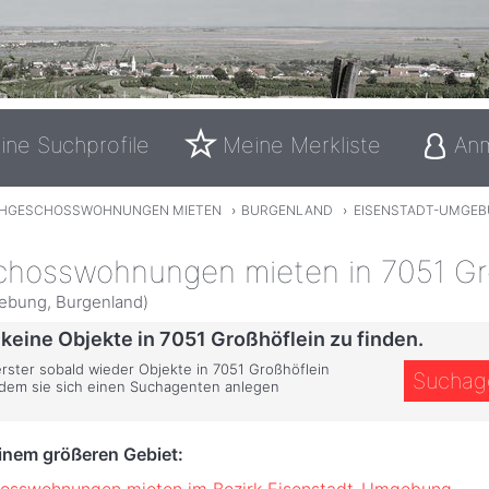
ine Suchprofile
Meine Merkliste
An
HGESCHOSSWOHNUNGEN MIETEN
›
BURGENLAND
›
EISENSTADT-UMGE
hosswohnungen mieten in 7051 Gr
ebung, Burgenland)
 keine Objekte in 7051 Großhöflein zu finden.
erster sobald wieder Objekte in 7051 Großhöflein
Suchag
ndem sie sich einen Suchagenten anlegen
einem größeren Gebiet:
osswohnungen mieten im Bezirk Eisenstadt-Umgebung