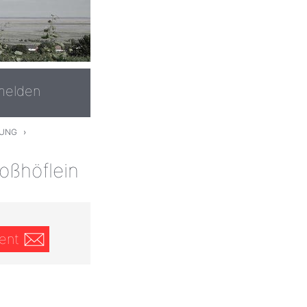
melden
BUNG
›
oßhöflein
ent