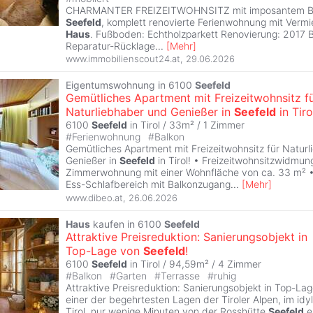
CHARMANTER FREIZEITWOHNSITZ mit imposantem Be
Seefeld
, komplett renovierte Ferienwohnung mit Vermi
Haus
. Fußboden: Echtholzparkett Renovierung: 2017 B
Reparatur-Rücklage
...
[
Mehr
]
www.immobilienscout24.at
,
29.06.2026
Eigentumswohnung in 6100
Seefeld
Gemütliches Apartment mit Freizeitwohnsitz f
Naturliebhaber und Genießer in
Seefeld
in Tiro
6100
Seefeld
in Tirol / 33m² /
1 Zimmer
#
Ferienwohnung
#
Balkon
Gemütliches Apartment mit Freizeitwohnsitz für Natur
Genießer in
Seefeld
in Tirol! • Freizeitwohnsitzwidmung
Zimmerwohnung mit einer Wohnfläche von ca. 33 m² 
Ess-Schlafbereich mit Balkonzugang
...
[
Mehr
]
www.dibeo.at
,
26.06.2026
Haus
kaufen in 6100
Seefeld
Attraktive Preisreduktion: Sanierungsobjekt in
Top-Lage von
Seefeld
!
6100
Seefeld
in Tirol / 94,59m² /
4 Zimmer
#
Balkon
#
Garten
#
Terrasse
#
ruhig
Attraktive Preisreduktion: Sanierungsobjekt in Top-La
einer der begehrtesten Lagen der Tiroler Alpen, im idy
Tirol, nur wenige Minuten von der Rosshütte
Seefeld
e