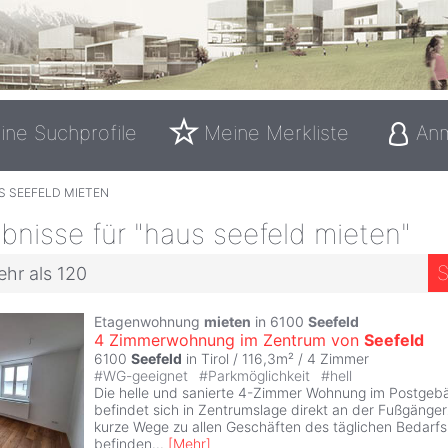
ine Suchprofile
Meine Merkliste
An
S SEEFELD MIETEN
nisse für "haus seefeld mieten"
S
ehr als 120
Etagenwohnung
mieten
in 6100
Seefeld
4 Zimmerwohnung im Zentrum von
Seefeld
6100
Seefeld
in Tirol / 116,3m² /
4 Zimmer
#
WG-geeignet
#
Parkmöglichkeit
#
hell
Die helle und sanierte 4-Zimmer Wohnung im Postge
befindet sich in Zentrumslage direkt an der Fußgänger
kurze Wege zu allen Geschäften des täglichen Bedarf
befinden
...
[
Mehr
]