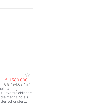
€ 1.580.000,-
€ 8.494,62 / m²
hell
#
ruhig
it unvergleichlichem
 die mehr sind als
r der schönsten
...