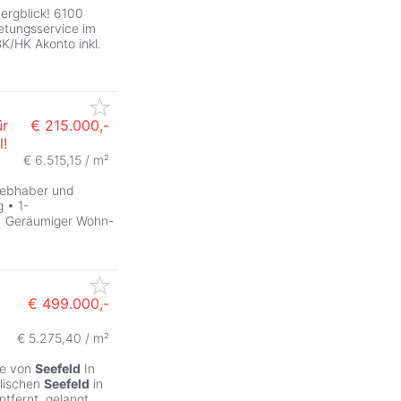
rgblick! 6100
etungsservice im
K/HK Akonto inkl.
ür
€ 215.000,-
l!
€ 6.515,15 / m²
liebhaber und
 • 1-
• Geräumiger Wohn-
€ 499.000,-
€ 5.275,40 / m²
ge von
Seefeld
In
llischen
Seefeld
in
ntfernt, gelangt