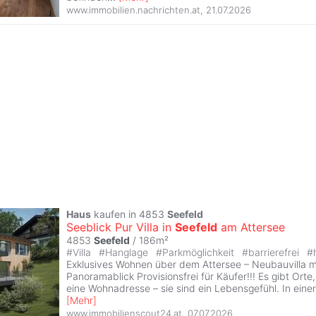
www.immobilien.nachrichten.at
,
21.07.2026
Haus
kaufen in 4853
Seefeld
Seeblick Pur Villa in
Seefeld
am Attersee
4853
Seefeld
/ 186m²
#
Villa
#
Hanglage
#
Parkmöglichkeit
#
barrierefrei
#
Exklusives Wohnen über dem Attersee – Neubauvilla m
Panoramablick Provisionsfrei für Käufer!!! Es gibt Orte,
eine Wohnadresse – sie sind ein Lebensgefühl. In eine
[
Mehr
]
www.immobilienscout24.at
,
07.07.2026