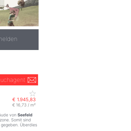
melden
uchagent
€ 1.945,83
€ 16,73 / m²
bäude von
Seefeld
zone. Somit sind
s gegeben. Überdies