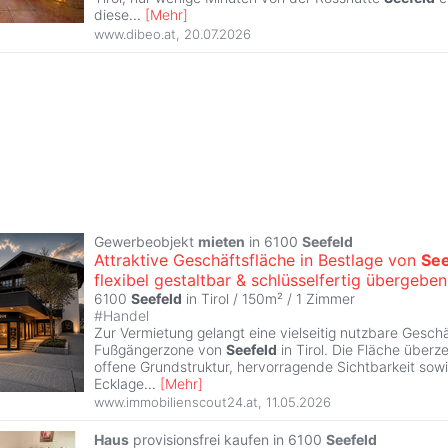
diese
...
[
Mehr
]
www.dibeo.at
,
20.07.2026
Gewerbeobjekt
mieten
in 6100
Seefeld
Attraktive Geschäftsfläche in Bestlage von
See
flexibel gestaltbar & schlüsselfertig übergeben
6100
Seefeld
in Tirol / 150m² /
1 Zimmer
#
Handel
Zur Vermietung gelangt eine vielseitig nutzbare Geschä
Fußgängerzone von
Seefeld
in Tirol. Die Fläche überz
offene Grundstruktur, hervorragende Sichtbarkeit sowi
Ecklage
...
[
Mehr
]
www.immobilienscout24.at
,
11.05.2026
Haus
provisionsfrei kaufen in 6100
Seefeld