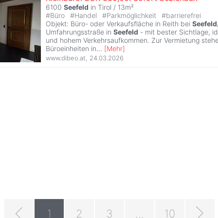
6100
Seefeld
in Tirol / 13m²
#
Büro
#
Handel
#
Parkmöglichkeit
#
barrierefrei
Objekt: Büro- oder Verkaufsfläche in Reith bei
Seefeld
Umfahrungsstraße in
Seefeld
- mit bester Sichtlage, id
und hohem Verkehrsaufkommen. Zur Vermietung stehe
Büroeinheiten in
...
[
Mehr
]
www.dibeo.at
,
24.03.2026
1
2
3
...
10