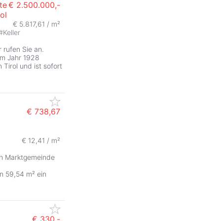
te
€ 2.500.000,-
ol
€ 5.817,61 / m²
#
Keller
 rufen Sie an.
em Jahr 1928
n Tirol und ist sofort
€ 738,67
€ 12,41 / m²
en Marktgemeinde
n 59,54 m² ein
€ 330,-