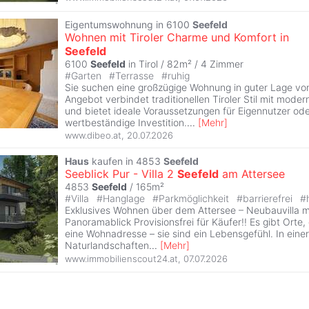
Eigentumswohnung in 6100
Seefeld
Wohnen mit Tiroler Charme und Komfort in
Seefeld
6100
Seefeld
in Tirol / 82m² /
4 Zimmer
#
Garten
#
Terrasse
#
ruhig
Sie suchen eine großzügige Wohnung in guter Lage v
Angebot verbindet traditionellen Tiroler Stil mit mod
und bietet ideale Voraussetzungen für Eigennutzer ode
wertbeständige Investition.
...
[
Mehr
]
www.dibeo.at
,
20.07.2026
Haus
kaufen in 4853
Seefeld
Seeblick Pur - Villa 2
Seefeld
am Attersee
4853
Seefeld
/ 165m²
#
Villa
#
Hanglage
#
Parkmöglichkeit
#
barrierefrei
#
Exklusives Wohnen über dem Attersee – Neubauvilla m
Panoramablick Provisionsfrei für Käufer!! Es gibt Orte,
eine Wohnadresse – sie sind ein Lebensgefühl. In eine
Naturlandschaften
...
[
Mehr
]
www.immobilienscout24.at
,
07.07.2026