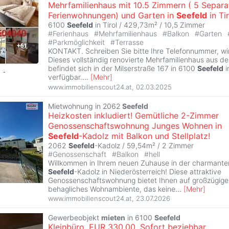
Mehrfamilienhaus mit 10.5 Zimmern ( 5 Separa
Ferienwohnungen) und Garten in
Seefeld
in Tir
6100
Seefeld
in Tirol / 429,73m² /
10,5 Zimmer
#
Ferienhaus
#
Mehrfamilienhaus
#
Balkon
#
Garten
#
Parkmöglichkeit
#
Terrasse
KONTAKT. Schreiben Sie bitte Ihre Telefonnummer, wir
Dieses vollständig renovierte Mehrfamilienhaus aus d
befindet sich in der Milserstraße 167 in 6100
Seefeld
i
verfügbar.
...
[
Mehr
]
www.immobilienscout24.at
,
02.03.2025
Mietwohnung in 2062
Seefeld
Heizkosten inkludiert! Gemütliche 2-Zimmer
Genossenschaftswohnung Junges Wohnen in
Seefeld
-Kadolz mit Balkon und Stellplatz!
2062
Seefeld
-Kadolz / 59,54m² /
2 Zimmer
#
Genossenschaft
#
Balkon
#
hell
Willkommen in Ihrem neuen Zuhause in der charmant
Seefeld
-Kadolz in Niederösterreich! Diese attraktive
Genossenschaftswohnung bietet Ihnen auf großzügige
behagliches Wohnambiente, das keine
...
[
Mehr
]
www.immobilienscout24.at
,
23.07.2026
Gewerbeobjekt
mieten
in 6100
Seefeld
Kleinbüro. EUR 330,00. Sofort beziehbar.