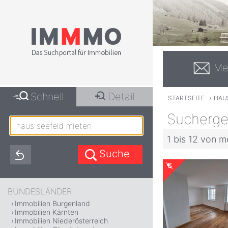
Me
Schnell
Detail
STARTSEITE
›
HAU
Suchergeb
1 bis 12 von m
BUNDESLÄNDER
Immobilien Burgenland
Immobilien Kärnten
Immobilien Niederösterreich