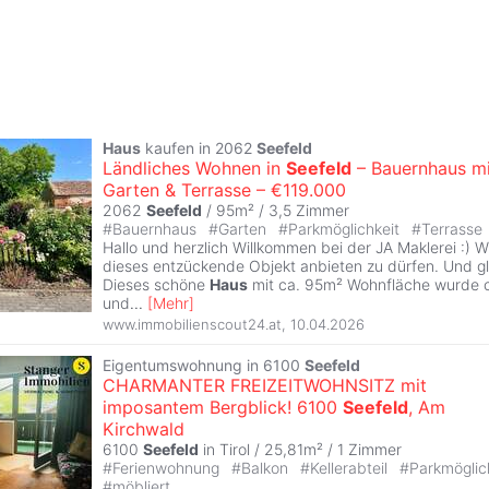
Haus
kaufen in 2062
Seefeld
Ländliches Wohnen in
Seefeld
– Bauernhaus mi
Garten & Terrasse – €119.000
2062
Seefeld
/ 95m² /
3,5 Zimmer
#
Bauernhaus
#
Garten
#
Parkmöglichkeit
#
Terrasse
Hallo und herzlich Willkommen bei der JA Maklerei :) W
dieses entzückende Objekt anbieten zu dürfen. Und gl
Dieses schöne
Haus
mit ca. 95m² Wohnfläche wurde ca
und
...
[
Mehr
]
www.immobilienscout24.at
,
10.04.2026
Eigentumswohnung in 6100
Seefeld
CHARMANTER FREIZEITWOHNSITZ mit
imposantem Bergblick! 6100
Seefeld
, Am
Kirchwald
6100
Seefeld
in Tirol / 25,81m² /
1 Zimmer
#
Ferienwohnung
#
Balkon
#
Kellerabteil
#
Parkmöglic
#
möbliert