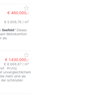
€ 460.000,-
€ 5.609,76 / m²
on
Seefeld
? Dieses
ernem Wohnkomfort
r als
€ 1.430.000,-
€ 8.666,67 / m²
hell
#
ruhig
it unvergleichlichem
 die mehr sind als
r der schönsten