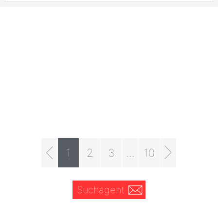
1
2
3
...
10
Suchagent