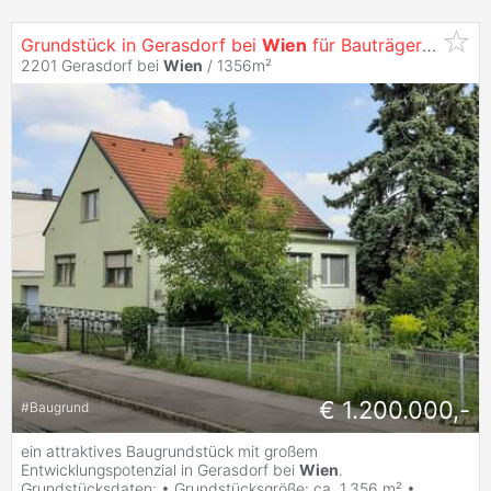
Grundstück in Gerasdorf bei
Wien
für Bauträger oder
G
2201 Gerasdorf bei
Wien
/ 1356m²
€ 1.200.000,-
#
Baugrund
ein attraktives Baugrundstück mit großem
Entwicklungspotenzial in Gerasdorf bei
Wien
.
Grundstücksdaten: • Grundstücksgröße: ca. 1.356 m² •