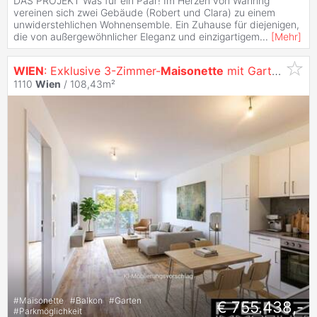
DAS PROJEKT Was für ein Paar! Im Herzen von Währing
vereinen sich zwei Gebäude (Robert und Clara) zu einem
unwiderstehlichen Wohnensemble. Ein Zuhause für diejenigen,
die von außergewöhnlicher Eleganz und einzigartigem
...
[
Mehr
]
WIEN
: Exklusive 3-Zimmer-
Maisonette
mit Garten, Balkon & eigenem Stellplatz
1110
Wien
/ 108,43m²
#
Maisonette
#
Balkon
#
Garten
€ 755.438,-
#
Parkmöglichkeit