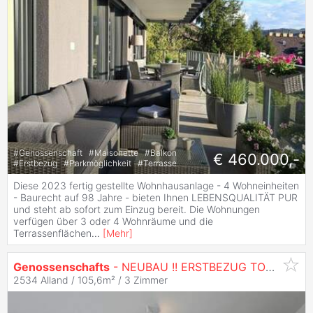
#
Genossenschaft
#
Maisonette
#
Balkon
€ 460.000,-
#
Erstbezug
#
Parkmöglichkeit
#
Terrasse
Diese 2023 fertig gestellte Wohnhausanlage - 4 Wohneinheiten
- Baurecht auf 98 Jahre - bieten Ihnen LEBENSQUALITÄT PUR
und steht ab sofort zum Einzug bereit. Die Wohnungen
verfügen über 3 oder 4 Wohnräume und die
Terrassenflächen
...
[
Mehr
]
Genossenschafts
- NEUBAU !! ERSTBEZUG TOP 1!! im Erholungsgebiet ALLAND!!
2534 Alland / 105,6m² /
3 Zimmer