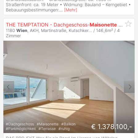
Straßenfront: ca. 19 Meter • Widmung: Bauland – Kerngebiet •
Bebauungsbestimmungen:
...
[
Mehr
]
THE TEMPTATION - Dachgeschoss-
Maisonette
mit Terrasse & Balkon |
1180
Wien
, AKH, Martinstraße, Kutschker... / 146,6m² /
4
Zimmer
#
Dachgeschoss
#
Maisonette
#
Balkon
€ 1.378.100,-
#
Parkmöglichkeit
#
Terrasse
#
ruhig