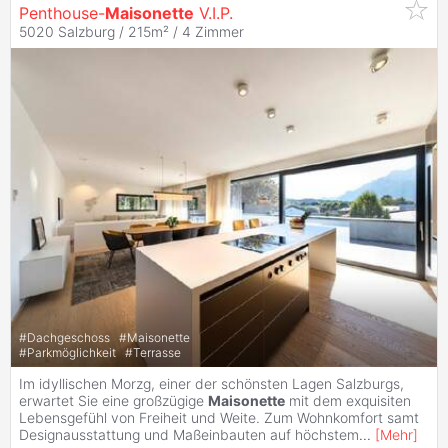
Penthouse-
Maisonette
V.I.P.
5020 Salzburg / 215m² /
4 Zimmer
#
Dachgeschoss
#
Maisonette
#
Parkmöglichkeit
#
Terrasse
Im idyllischen Morzg, einer der schönsten Lagen Salzburgs,
erwartet Sie eine großzügige
Maisonette
mit dem exquisiten
Lebensgefühl von Freiheit und Weite. Zum Wohnkomfort samt
Designausstattung und Maßeinbauten auf höchstem
...
[
Mehr
]