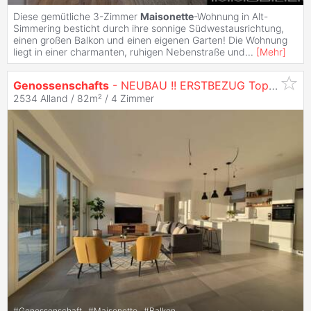
Diese gemütliche 3-Zimmer
Maisonette
-Wohnung in Alt-
Simmering besticht durch ihre sonnige Südwestausrichtung,
einen großen Balkon und einen eigenen Garten! Die Wohnung
liegt in einer charmanten, ruhigen Nebenstraße und
...
[
Mehr
]
Genossenschafts
- NEUBAU !! ERSTBEZUG Top 4 !! im Erholungsgebiet ALLAND!!
2534 Alland / 82m² /
4 Zimmer
#
Genossenschaft
#
Maisonette
#
Balkon