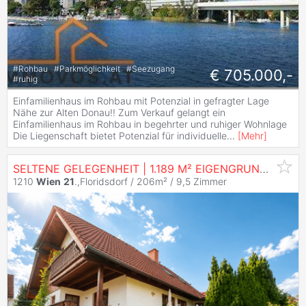
#
Rohbau
#
Parkmöglichkeit
#
Seezugang
€ 705.000,-
#
ruhig
Einfamilienhaus im Rohbau mit Potenzial in gefragter Lage
Nähe zur Alten Donau!! Zum Verkauf gelangt ein
Einfamilienhaus im Rohbau in begehrter und ruhiger Wohnlage
Die Liegenschaft bietet Potenzial für individuelle
...
[
Mehr
]
SELTENE GELEGENHEIT | 1.189 M² EIGENGRUND NAHE U1 LEOPOLDAU MIT ZWEI EINFAMILIENHÄUSERN
1210
Wien
21
.,Floridsdorf / 206m² /
9,5 Zimmer