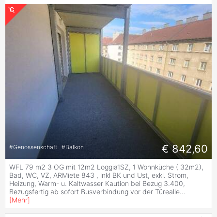
€ 842,60
#
Genossenschaft
#
Balkon
WFL 79 m2 3 OG mit 12m2 Loggia1SZ, 1 Wohnküche ( 32m2),
Bad, WC, VZ, ARMiete 843 , inkl BK und Ust, exkl. Strom,
Heizung, Warm- u. Kaltwasser Kaution bei Bezug 3.400,
Bezugsfertig ab sofort Busverbindung vor der Türealle
...
[
Mehr
]