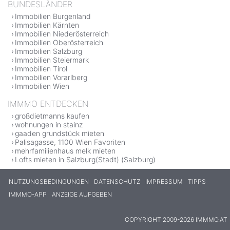
BUNDESLÄNDER
Immobilien Burgenland
Immobilien Kärnten
Immobilien Niederösterreich
Immobilien Oberösterreich
Immobilien Salzburg
Immobilien Steiermark
Immobilien Tirol
Immobilien Vorarlberg
Immobilien Wien
IMMMO ENTDECKEN
großdietmanns kaufen
wohnungen in stainz
gaaden grundstück mieten
Palisagasse, 1100 Wien Favoriten
mehrfamilienhaus melk mieten
Lofts mieten in Salzburg(Stadt) (Salzburg)
NUTZUNGSBEDINGUNGEN
DATENSCHUTZ
IMPRESSUM
TIPPS
IMMMO-APP
ANZEIGE AUFGEBEN
COPYRIGHT 2009-2026 IMMMO.AT