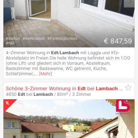
#
Balkon
#
Kellerabteil
#
Parkmöglichkeit
€ 847,59
#
hell
4-Zimmer Wohnung in
Edt
/
Lambach
mit Loggia und Kfz-
Abstellplatz im Freien Die helle Wohnung befindet sich im 1.OG
(ohne Lift) und gliedert sich in Vorraum, Abstellraum,
Badezimmer mit Badewanne, WC getrennt, Küche,
Schlafzimmer,
...
[
Mehr
]
Schöne 3-Zimmer Wohnung in
Edt
bei
Lambach
mit Loggia und Abstellplatz
4650
Edt
bei
Lambach
/ 80m² /
3 Zimmer