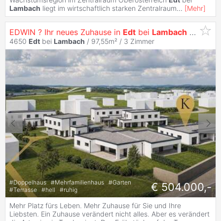
Lambach
liegt im wirtschaftlich starken Zentralraum
...
[
Mehr
]
EDWIN ? Ihr neues Zuhause in
Edt
bei
Lambach
- Haus K
4650
Edt
bei
Lambach
/ 97,55m² /
3 Zimmer
#
Doppelhaus
#
Mehrfamilienhaus
#
Garten
€ 504.000,-
#
Terrasse
#
hell
#
ruhig
Mehr Platz fürs Leben. Mehr Zuhause für Sie und Ihre
Liebsten. Ein Zuhause verändert nicht alles. Aber es verändert