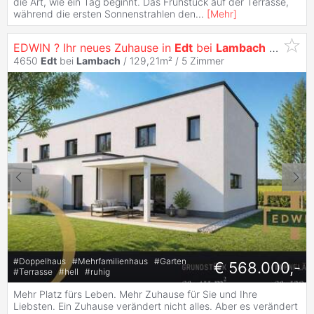
die Art, wie ein Tag beginnt. Das Frühstück auf der Terrasse,
während die ersten Sonnenstrahlen den
...
[
Mehr
]
EDWIN ? Ihr neues Zuhause in
Edt
bei
Lambach
- Haus D
4650
Edt
bei
Lambach
/ 129,21m² /
5 Zimmer
#
Doppelhaus
#
Mehrfamilienhaus
#
Garten
€ 568.000,-
#
Terrasse
#
hell
#
ruhig
Mehr Platz fürs Leben. Mehr Zuhause für Sie und Ihre
Liebsten. Ein Zuhause verändert nicht alles. Aber es verändert