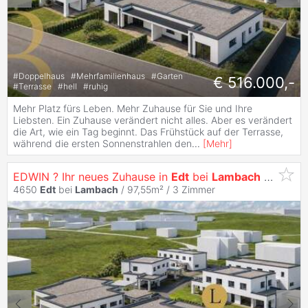
#
Doppelhaus
#
Mehrfamilienhaus
#
Garten
€ 516.000,-
#
Terrasse
#
hell
#
ruhig
Mehr Platz fürs Leben. Mehr Zuhause für Sie und Ihre
Liebsten. Ein Zuhause verändert nicht alles. Aber es verändert
die Art, wie ein Tag beginnt. Das Frühstück auf der Terrasse,
während die ersten Sonnenstrahlen den
...
[
Mehr
]
EDWIN ? Ihr neues Zuhause in
Edt
bei
Lambach
- Haus L
4650
Edt
bei
Lambach
/ 97,55m² /
3 Zimmer