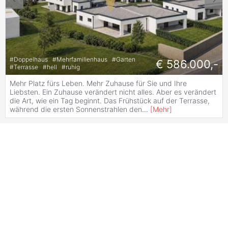
#
Doppelhaus
#
Mehrfamilienhaus
#
Garten
€ 586.000,-
#
Terrasse
#
hell
#
ruhig
Mehr Platz fürs Leben. Mehr Zuhause für Sie und Ihre
Liebsten. Ein Zuhause verändert nicht alles. Aber es verändert
die Art, wie ein Tag beginnt. Das Frühstück auf der Terrasse,
während die ersten Sonnenstrahlen den
...
[
Mehr
]