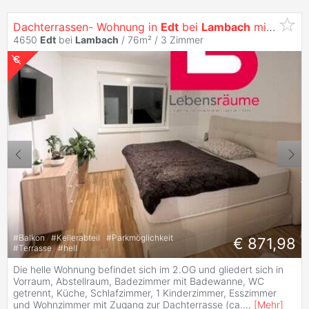
Dachterrassen- Wohnung in
Edt
bei
Lambach
mit Loggia- Unmöbliert
4650
Edt
bei
Lambach
/ 76m² /
3 Zimmer
#
Balkon
#
Kellerabteil
#
Parkmöglichkeit
€ 871,98
#
Terrasse
#
hell
Die helle Wohnung befindet sich im 2.OG und gliedert sich in
Vorraum, Abstellraum, Badezimmer mit Badewanne, WC
getrennt, Küche, Schlafzimmer, 1 Kinderzimmer, Esszimmer
und Wohnzimmer mit Zugang zur Dachterrasse (ca.
...
[
Mehr
]