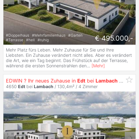
#
Doppelhaus
#
Mehrfamilienhaus
#
Garten
€ 495.000,-
#
Terrasse
#
hell
#
ruhig
Mehr Platz fürs Leben. Mehr Zuhause für Sie und Ihre
Liebsten. Ein Zuhause verändert nicht alles. Aber es verändert
die Art, wie ein Tag beginnt. Das Frühstück auf der Terrasse,
während die ersten Sonnenstrahlen den
...
[
Mehr
]
EDWIN ? Ihr neues Zuhause in
Edt
bei
Lambach
- Haus I
4650
Edt
bei
Lambach
/ 130,4m² /
4 Zimmer