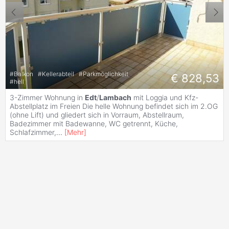
#
Balkon
#
Kellerabteil
#
Parkmöglichkeit
€ 828,53
#
hell
3-Zimmer Wohnung in
Edt
/
Lambach
mit Loggia und Kfz-
Abstellplatz im Freien Die helle Wohnung befindet sich im 2.OG
(ohne Lift) und gliedert sich in Vorraum, Abstellraum,
Badezimmer mit Badewanne, WC getrennt, Küche,
Schlafzimmer,
...
[
Mehr
]