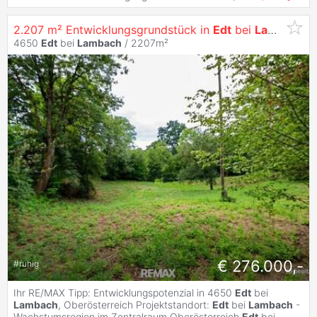
2.207 m² Entwicklungsgrundstück in
Edt
bei
Lambach
- 
4650
Edt
bei
Lambach
/ 2207m²
€ 276.000,-
#
ruhig
Ihr RE/MAX Tipp: Entwicklungspotenzial in 4650
Edt
bei
Lambach
, Oberösterreich Projektstandort:
Edt
bei
Lambach
-
Wachstumsregion im Zentralraum Oberösterreich
Edt
bei