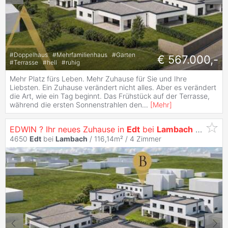
#
Doppelhaus
#
Mehrfamilienhaus
#
Garten
€ 567.000,-
#
Terrasse
#
hell
#
ruhig
Mehr Platz fürs Leben. Mehr Zuhause für Sie und Ihre
Liebsten. Ein Zuhause verändert nicht alles. Aber es verändert
die Art, wie ein Tag beginnt. Das Frühstück auf der Terrasse,
während die ersten Sonnenstrahlen den
...
[
Mehr
]
EDWIN ? Ihr neues Zuhause in
Edt
bei
Lambach
- Haus B
4650
Edt
bei
Lambach
/ 116,14m² /
4 Zimmer