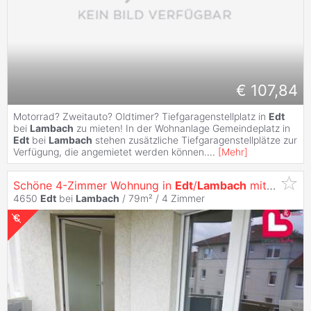
€ 107,84
Motorrad? Zweitauto? Oldtimer? Tiefgaragenstellplatz in
Edt
bei
Lambach
zu mieten! In der Wohnanlage Gemeindeplatz in
Edt
bei
Lambach
stehen zusätzliche Tiefgaragenstellplätze zur
Verfügung, die angemietet werden können.
...
[
Mehr
]
Schöne 4-Zimmer Wohnung in
Edt
/
Lambach
mit Loggia und Abstellplatz (Ohne Lift)
4650
Edt
bei
Lambach
/ 79m² /
4 Zimmer