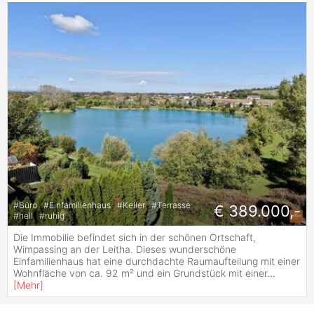
#
Büro
#
Einfamilienhaus
#
Keller
#
Terrasse
€ 389.000,-
#
hell
#
ruhig
Die Immobilie befindet sich in der schönen Ortschaft,
Wimpassing an der Leitha. Dieses wunderschöne
Einfamilienhaus hat eine durchdachte Raumaufteilung mit einer
Wohnfläche von ca. 92 m² und ein Grundstück mit einer
...
[
Mehr
]