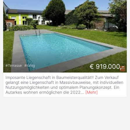
€ 919.000,-
#
Terrasse
#
ruhig
Imposante Liegenschaft in Baumeisterqualität!! Zum Verkauf
gelangt eine Liegenschaft in Massivbauweise, mit individuellen
Nutzungsmöglichkeiten und optimalem Planungskonzept. Ein
Autarkes wohnen ermöglichen die 2022
...
[
Mehr
]