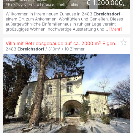
€ 1.200.000,-
#
Parkmöglichkeit
#
Terrasse
#
hell
#
ruhig
Willkommen in Ihrem neuen Zuhause in 2483
Ebreichsdorf
–
einem Ort zum Ankommen, Wohlfühlen und Genießen. Dieses
außergewöhnliche Einfamilienhaus in ruhiger Lage vereint
großzügiges Wohnen, hochwertige Ausstattung und
...
[
Mehr
]
Villa mit Betriebsgebäude auf ca. 2000 m² Eigengrund in
2483
Ebreichsdorf
/ 310m² /
10 Zimmer