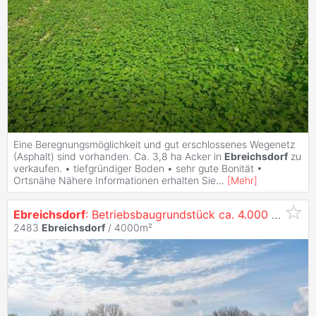
Eine Beregnungsmöglichkeit und gut erschlossenes Wegenetz
(Asphalt) sind vorhanden. Ca. 3,8 ha Acker in
Ebreichsdorf
zu
verkaufen. • tiefgründiger Boden • sehr gute Bonität •
Ortsnähe Nähere Informationen erhalten Sie
...
[
Mehr
]
Ebreichsdorf
: Betriebsbaugrundstück ca. 4.000 m² (nicht teilbar) in frequenter Lage zu
2483
Ebreichsdorf
/ 4000m²