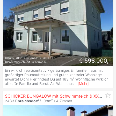
#
Büro
#
Einfamilienhaus
#
Garten
€ 598.000,-
#
Parkmöglichkeit
#
Terrasse
Ein wirklich repräsentativ - geräumiges Einfamilienhaus mit
großartiger Raumaufteilung und guter, zentraler Wohnlage
erwartet Dich! Hier findest Du auf 163 m² Wohnfläche wirklich
alles für Familie und Beruf. Als Wohnhaus
...
[
Mehr
]
SCHICKER BUNGALOW mit Schwimmteich & XXL Garage in schöner Grünruhelage I
2483
Ebreichsdorf
/ 108m² /
4 Zimmer