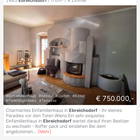
2483
Ebreichsdorf
/ 170m² /
4 Zimmer
#
Einfamilienhaus
#
Altbau
#
Garten
#
Keller
€ 750.000,-
#
Parkmöglichkeit
#
Terrasse
Charmantes Einfamilienhaus in
Ebreichsdorf
- Ihr kleines
Paradies vor den Toren Wiens Ein sehr exquistes
Einfamilienhaus in
Ebreichsdorf
wartet darauf ihren Besitzer
zu wechseln - Koffer pack und einziehen Bei dem
angebotenen
...
[
Mehr
]