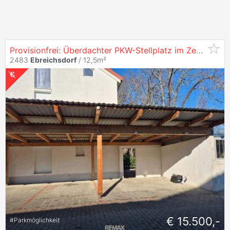
Provisionfrei: Überdachter PKW-Stellplatz im Zentrum von
2483
Ebreichsdorf
/ 12,5m²
€ 15.500,-
#
Parkmöglichkeit