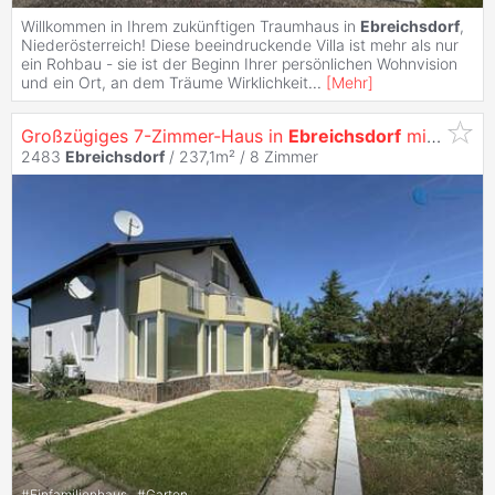
Willkommen in Ihrem zukünftigen Traumhaus in
Ebreichsdorf
,
Niederösterreich! Diese beeindruckende Villa ist mehr als nur
ein Rohbau - sie ist der Beginn Ihrer persönlichen Wohnvision
und ein Ort, an dem Träume Wirklichkeit
...
[
Mehr
]
Großzügiges 7-Zimmer-Haus in
Ebreichsdorf
mit Terrasse, Garage & moderner Ausstattung!
2483
Ebreichsdorf
/ 237,1m² /
8 Zimmer
#
Einfamilienhaus
#
Garten