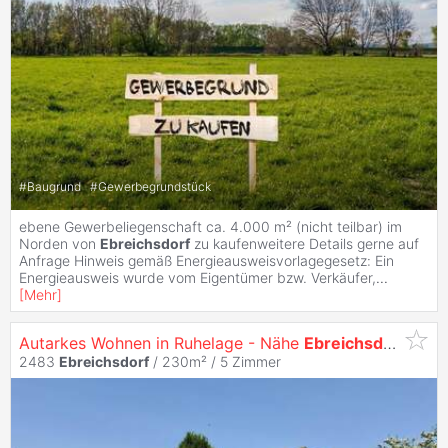
#
Baugrund
#
Gewerbegrundstück
ebene Gewerbeliegenschaft ca. 4.000 m² (nicht teilbar) im
Norden von
Ebreichsdorf
zu kaufenweitere Details gerne auf
Anfrage Hinweis gemäß Energieausweisvorlagegesetz: Ein
Energieausweis wurde vom Eigentümer bzw. Verkäufer,
...
[
Mehr
]
Autarkes Wohnen in Ruhelage - Nähe
Ebreichsdorf
2483
Ebreichsdorf
/ 230m² /
5 Zimmer