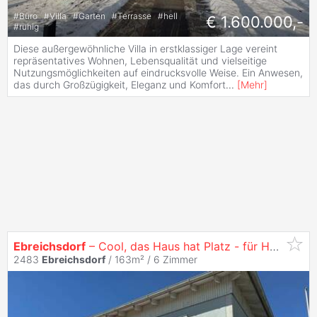
#
Büro
#
Villa
#
Garten
#
Terrasse
#
hell
€ 1.600.000,-
#
ruhig
Diese außergewöhnliche Villa in erstklassiger Lage vereint
repräsentatives Wohnen, Lebensqualität und vielseitige
Nutzungsmöglichkeiten auf eindrucksvolle Weise. Ein Anwesen,
das durch Großzügigkeit, Eleganz und Komfort
...
[
Mehr
]
Ebreichsdorf
– Cool, das Haus hat Platz - für Hund und Katz und Spatz!
2483
Ebreichsdorf
/ 163m² /
6 Zimmer