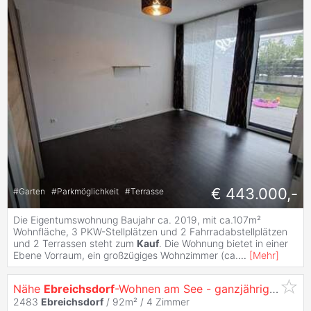
€ 443.000,-
#
Garten
#
Parkmöglichkeit
#
Terrasse
Die Eigentumswohnung Baujahr ca. 2019, mit ca.107m²
Wohnfläche, 3 PKW-Stellplätzen und 2 Fahrradabstellplätzen
und 2 Terrassen steht zum
Kauf
. Die Wohnung bietet in einer
Ebene Vorraum, ein großzügiges Wohnzimmer (ca.
...
[
Mehr
]
Nähe
Ebreichsdorf
-Wohnen am See - ganzjähriges Wohnen - schönes Einfamilienhaus in absoluter Ruhelage!!
2483
Ebreichsdorf
/ 92m² /
4 Zimmer