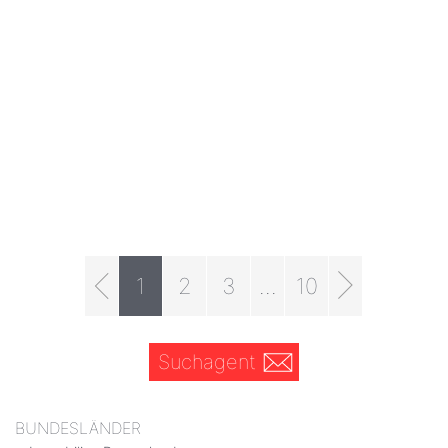
1
2
3
...
10
Suchagent
BUNDESLÄNDER