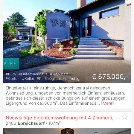
#
Büro
#
Einfamilienhaus
#
Werkstatt
€ 675.000,-
#
Garten
#
Keller
#
Parkmöglichkeit
#
ruhig
Eingebettet in eine ruhige, dennoch zentral gelegenen
Wohnsiedlung, umgeben von mehrheitlich Einfamilienhäusern,
befindet sich dieser schicke Bungalow auf einem großzügigen
Eigengrund von ca. 800m². Das Einfamilienaus
...
[
Mehr
]
Neuwertige Eigentumswohnung mit 4 Zimmern, 2 Terrassen und 3 PKW-Stellplätzen in
2483
Ebreichsdorf
/ 107m²