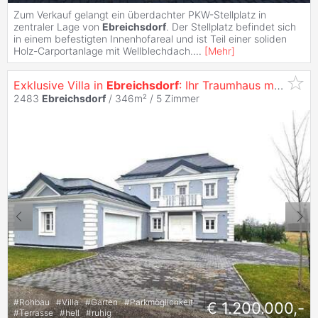
Zum Verkauf gelangt ein überdachter PKW-Stellplatz in
zentraler Lage von
Ebreichsdorf
. Der Stellplatz befindet sich
in einem befestigten Innenhofareal und ist Teil einer soliden
Holz-Carportanlage mit Wellblechdach.
...
[
Mehr
]
Exklusive Villa in
Ebreichsdorf
: Ihr Traumhaus mit Garten, Pool und 5 Zimmern!
2483
Ebreichsdorf
/ 346m² /
5 Zimmer
#
Rohbau
#
Villa
#
Garten
#
Parkmöglichkeit
€ 1.200.000,-
#
Terrasse
#
hell
#
ruhig