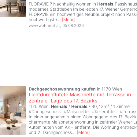
FLORAVIE ? Nachhaltig wohnen in
Hernals
Passivhausqu
modernes Stadtleben Im beliebten 17. Wiener Gemeind
FLORAVIE ein hochwertiges Neubauprojekt nach Passi
hochwertigste
...
[
Mehr
]
www.wohnnet.at
,
05.08.2026
Dachgeschosswohnung
kaufen
in 1170 Wien
Lichtdurchflutete Maisonette mit Terrasse in
zentraler Lage des 17. Bezirks
1170 Wien,
Hernals
/
Hernals
/ 80,43m² /
1 Zimmer
#
Dachgeschoss
#
Maisonette
#
Kellerabteil
#
Terras
In einer angenehm ruhigen Wohngegend des 17. Bezirks
charmante Maisonettenwohnung in zentraler Wiener La
Autominuten vom AKH entfernt. Die Wohnung erstreckt 
und 2. Dachgeschoss
...
[
Mehr
]