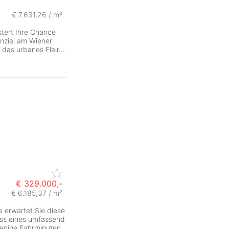
€ 7.631,26 / m²
stert Ihre Chance
enzial am Wiener
 das urbanes Flair
...
€ 329.000,-
€ 6.185,37 / m²
ZurÃ
 erwartet Sie diese
ss eines umfassend
wenige Fahrminuten