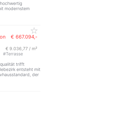
 hochwertig
 mit modernstem
von
€ 667.094,-
€ 9.036,77 / m²
ZurÃ
t
#
Terrasse
alität trifft
ebezirk entsteht mit
vhausstandard, der