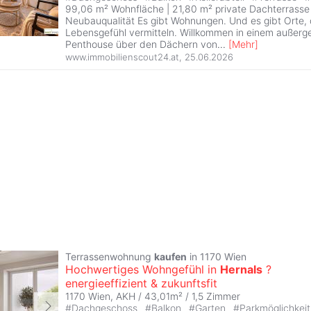
99,06 m² Wohnfläche | 21,80 m² private Dachterrasse 
Neubauqualität Es gibt Wohnungen. Und es gibt Orte, 
Lebensgefühl vermitteln. Willkommen in einem außerg
Penthouse über den Dächern von
...
[
Mehr
]
www.immobilienscout24.at
,
25.06.2026
Terrassenwohnung
kaufen
in 1170 Wien
Hochwertiges Wohngefühl in
Hernals
?
energieeffizient & zukunftsfit
1170 Wien, AKH / 43,01m² /
1,5 Zimmer
#
Dachgeschoss
#
Balkon
#
Garten
#
Parkmöglichkei