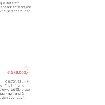
alität trifft
ebezirk entsteht mit
vhausstandard, der
€ 539.000,-
€ 6.701,48 / m²
se
#
hell
#
ruhig
 erwartet Sie diese
ge - nur rund 3
sich über das 1.