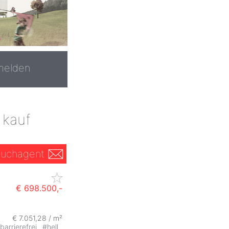
melden
 kauf
uchagent
€ 698.500,-
€ 7.051,28 / m²
barrierefrei
#
hell