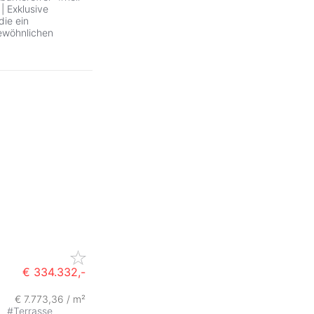
| Exklusive
die ein
ewöhnlichen
€ 334.332,-
€ 7.773,36 / m²
ZurÃ
t
#
Terrasse