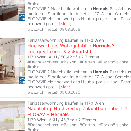
#
ruhig
FLORAVIE ? Nachhaltig wohnen in
Hernals
Passivhausqu
modernes Stadtleben Im beliebten 17. Wiener Gemeind
FLORAVIE ein hochwertiges Neubauprojekt nach Passi
hochwertigste
...
[
Mehr
]
www.wohnnet.at
,
05.08.2026
Terrassenwohnung
kaufen
in 1170 Wien
Hochwertiges Wohngefühl in
Hernals
?
energieeffizient & zukunftsfit
1170 Wien, AKH / 50,42m² /
2 Zimmer
#
Dachgeschoss
#
Balkon
#
Garten
#
Parkmöglichkei
#
ruhig
FLORAVIE ? Nachhaltig wohnen in
Hernals
Passivhausqu
modernes Stadtleben Im beliebten 17. Wiener Gemeind
FLORAVIE ein hochwertiges Neubauprojekt nach Passi
hochwertigste
...
[
Mehr
]
www.wohnnet.at
,
05.08.2026
Terrassenwohnung
kaufen
in 1170 Wien
Nachhaltig. Hochwertig. Zukunftsorientiert. ?
FLORAVIE
Hernals
1170 Wien, AKH / 45,7m² /
2 Zimmer
#
Dachgeschoss
#
Balkon
#
Garten
#
Parkmöglichkei
#
ruhig