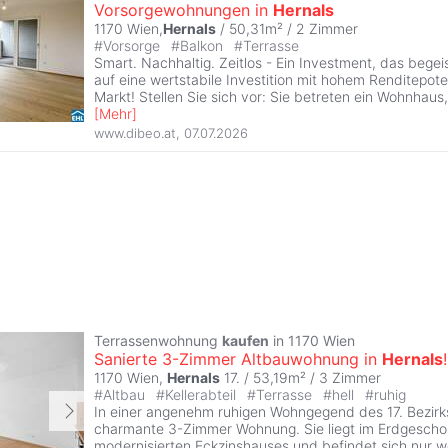
Vorsorgewohnungen in
Hernals
1170 Wien,
Hernals
/ 50,31m² /
2 Zimmer
#
Vorsorge
#
Balkon
#
Terrasse
Smart. Nachhaltig. Zeitlos - Ein Investment, das begei
auf eine wertstabile Investition mit hohem Renditepot
Markt! Stellen Sie sich vor: Sie betreten ein Wohnhaus,
[
Mehr
]
www.dibeo.at
,
07.07.2026
Terrassenwohnung
kaufen
in 1170 Wien
Sanierte 3-Zimmer Altbauwohnung in
Hernals
!
1170 Wien,
Hernals
17. / 53,19m² /
3 Zimmer
#
Altbau
#
Kellerabteil
#
Terrasse
#
hell
#
ruhig
In einer angenehm ruhigen Wohngegend des 17. Bezirks
charmante 3-Zimmer Wohnung. Sie liegt im Erdgescho
modernisierten Eckzinshauses und befindet sich nur 