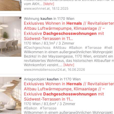
vom AKH
...
[
Mehr
]
www.wohnnet.at
,
18.12.2025
Wohnung
kaufen
in 1170 Wien
Exklusives Wohnen in
Hernals
// Revitalisierter
Altbau Luftwärmepumpe, Klimaanlage // –
Exklusive
Dachgeschosswohnungen
mit
Südwest-Terrassen in 11...
1170 Wien / 83,1m² /
3 Zimmer
#
Dachgeschoss
#
Altbau
#
Balkon
#
Terrasse
#
hell
Willkommen in einem außergewöhnlichen Wohnprojekt 
Bezirks! In der Mayssengasse, 1170 Wien, entsteht ein
revitalisiertes Wohnhaus, das historischen Altbauflair
Wohnkomfort vereint.
...
[
Mehr
]
www.immobilienscout24.at
,
16.06.2026
Anlageobjekt
kaufen
in 1170 Wien
Exklusives Wohnen in
Hernals
// Revitalisierter
Altbau Luftwärmepumpe, Klimaanlage // –
Exklusive
Dachgeschosswohnungen
mit
Südwest-Terrassen in 11...
1170 Wien / 83,6m² /
3 Zimmer
#
Balkon
#
Terrasse
Willkommen in einem außergewöhnlichen Wohnprojekt 