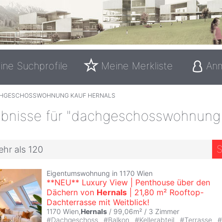
ine Suchprofile
Meine Merkliste
An
HGESCHOSSWOHNUNG KAUF HERNALS
bnisse für "dachgeschosswohnung
S
ehr als 120
Eigentumswohnung in 1170 Wien
**NEU** Luxury View | Penthouse über den
Dächern von
Hernals
| 21,80 m² Rooftop-
Dachterrasse mit Weitblick!
1170 Wien,
Hernals
/ 99,06m² /
3 Zimmer
#
Dachgeschoss
#
Balkon
#
Kellerabteil
#
Terrasse
#