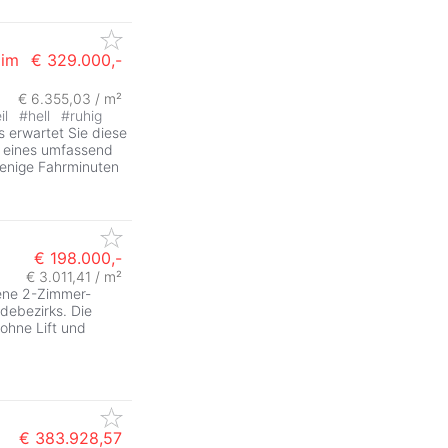
 im
€ 329.000,-
€ 6.355,03 / m²
il
#
hell
#
ruhig
 erwartet Sie diese
k eines umfassend
wenige Fahrminuten
€ 198.000,-
€ 3.011,41 / m²
tene 2-Zimmer-
debezirks. Die
ohne Lift und
€ 383.928,57