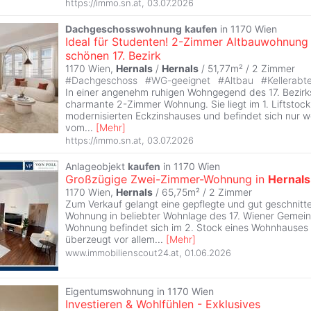
https://immo.sn.at
,
03.07.2026
Dachgeschosswohnung
kaufen
in 1170 Wien
Ideal für Studenten! 2-Zimmer Altbauwohnung
schönen 17. Bezirk
1170 Wien,
Hernals
/
Hernals
/ 51,77m² /
2 Zimmer
#
Dachgeschoss
#
WG-geeignet
#
Altbau
#
Kellerabte
In einer angenehm ruhigen Wohngegend des 17. Bezirks
charmante 2-Zimmer Wohnung. Sie liegt im 1. Liftstoc
modernisierten Eckzinshauses und befindet sich nur 
vom
...
[
Mehr
]
https://immo.sn.at
,
03.07.2026
Anlageobjekt
kaufen
in 1170 Wien
Großzügige Zwei-Zimmer-Wohnung in
Hernals
1170 Wien,
Hernals
/ 65,75m² /
2 Zimmer
Zum Verkauf gelangt eine gepflegte und gut geschnit
Wohnung in beliebter Wohnlage des 17. Wiener Gemein
Wohnung befindet sich im 2. Stock eines Wohnhauses 
überzeugt vor allem
...
[
Mehr
]
www.immobilienscout24.at
,
01.06.2026
Eigentumswohnung in 1170 Wien
Investieren & Wohlfühlen - Exklusives